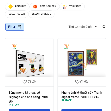
FEATURED
BEST SELLERS
TOP RATED
SELECT COLOR
SELECT STORAGE
Filter
Thứ tự mặc định
Bảng menu kỹ thuật số
Khung ảnh kỹ thuật số - Tranh
Signage cho nhà hàng l VDS-
digital frame l VDS-DPF215
IN STOCK
WN
IN STOCK