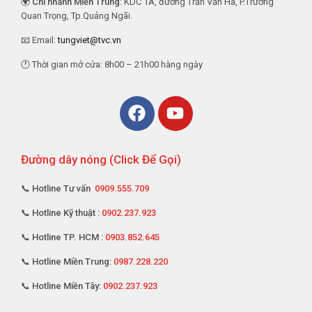
🌍
Chi nhánh Miền Trung
: KDC 1A, đường Trần Văn Hà, P.Trường
Quan Trọng, Tp.Quảng Ngãi.
📧 Email:
tungviet@tvc.vn
🕐 Thời gian mở cửa: 8h00 – 21h00 hàng ngày
Đường dây nóng (Click Để Gọi)
📞 Hotline Tư vấn
0909.555.709
📞 Hotline Kỹ thuật :
0902.237.923
📞 Hotline TP. HCM :
0903.852.645
📞 Hotline Miền Trung:
0987.228.220
📞 Hotline Miền Tây:
0902.237.923