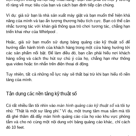
rõ ràng về mục tiêu của bạn và cách bạn định tiếp cận chúng.
Ví dụ: giả sử bạn là nhà sản xuất máy giặt và bạn muốn thể hiện khả
năng của mình và tạo ấn tượng thương hiệu tích cực. Bạn có thể cân
nhắc tương tác với khán giả thông qua trò chơi tương tác, chẳng hạn
triển khai như của Whirlpool .
Hoặc, giả sử bạn muốn sử dụng bảng quảng cáo kỹ thuật số để
hướng dẫn hành trình của khách hàng trong một cửa hàng hướng tới
các sản phẩm nổi bật. Để làm điều đó, bạn cần phải hiểu nơi khách
hàng sống và cách thu hút sự chú ý của họ, chẳng hạn như thông
qua video hoặc tin nhắn trên điện thoại di động.
Tuy nhiên, tất cả những nỗ lực này sẽ thất bại trừ khi bạn hiểu rõ nền
tảng của mình.
Tận dụng các nền tảng kỹ thuật số
Có rất nhiều lần tôi nhìn vào
màn hình quảng cáo kỹ thuật số
và tôi tự
nhủ: “Thật là một sự lãng phí.” Ví dụ, một trung tâm mua sắm mà tôi
đã ghé thăm đã đẩy màn hình quảng cáo của họ vào khu vực phòng
tắm và cho nó cùng một nội dung với bảng quảng cáo khác, chỉ cách
đó 10 feet.