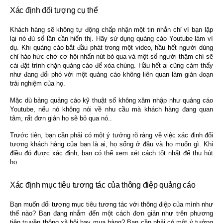
Xác định đối tượng cụ thể
Khách hàng sẽ không tự động chấp nhận một tin nhắn chỉ vì bạn lặp
lại nó đủ số lần cần hiển thị. Hãy sử dụng quảng cáo Youtube làm ví
dụ. Khi quảng cáo bắt đầu phát trong một video, hầu hết người dùng
chỉ háo hức chờ cơ hội nhấn nút bỏ qua và một số người thậm chí sẽ
cài đặt trình chặn quảng cáo để xóa chúng. Hầu hết ai cũng cảm thấy
như đang đối phó với một quảng cáo không liên quan làm gián đoạn
trải nghiệm của họ.
Mặc dù bảng quảng cáo kỹ thuật số không xâm nhập như quảng cáo
Youtube, nếu nó không nói về nhu cầu mà khách hàng đang quan
tâm, rất đơn giản họ sẽ bỏ qua nó..
Trước tiên, bạn cần phải có một ý tưởng rõ ràng về việc xác định đối
tượng khách hàng của bạn là ai, họ sống ở đâu và họ muốn gì. Khi
điều đó được xác định, bạn có thể xem xét cách tốt nhất để thu hút
họ.
Xác định mục tiêu tương tác của thông điệp quảng cáo
Bạn muốn đối tượng mục tiêu tương tác với thông điệp của mình như
thế nào? Bạn đang nhắm đến một cách đơn giản như trên phương
tiện truyền thông xã hội hay mua hàng? Bạn cần phải có một ý tưởng