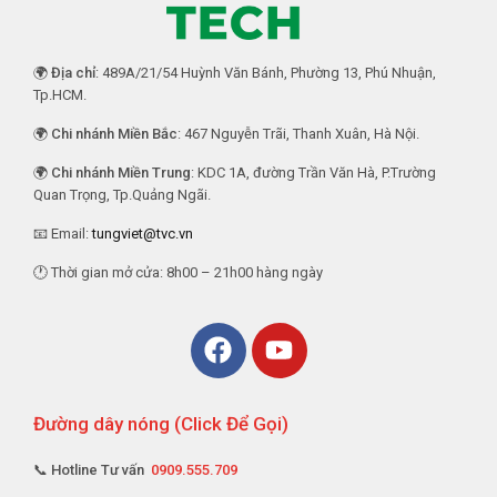
🌍
Địa chỉ
: 489A/21/54 Huỳnh Văn Bánh, Phường 13, Phú Nhuận,
Tp.HCM.
🌍
Chi nhánh Miền Bắc
: 467 Nguyễn Trãi, Thanh Xuân, Hà Nội.
🌍
Chi nhánh Miền Trung
: KDC 1A, đường Trần Văn Hà, P.Trường
Quan Trọng, Tp.Quảng Ngãi.
📧 Email:
tungviet@tvc.vn
🕐 Thời gian mở cửa: 8h00 – 21h00 hàng ngày
Đường dây nóng (Click Để Gọi)
📞 Hotline Tư vấn
0909.555.709