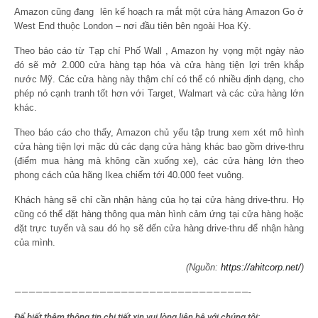
Amazon cũng đang lên kế hoạch ra mắt một cửa hàng Amazon Go ở
West End thuộc London – nơi đầu tiên bên ngoài Hoa Kỳ.
Theo báo cáo từ Tạp chí Phố Wall , Amazon hy vọng một ngày nào
đó sẽ mở 2.000 cửa hàng tạp hóa và cửa hàng tiện lợi trên khắp
nước Mỹ. Các cửa hàng này thậm chí có thể có nhiều định dạng, cho
phép nó cạnh tranh tốt hơn với Target, Walmart và các cửa hàng lớn
khác.
Theo báo cáo cho thấy, Amazon chủ yếu tập trung xem xét mô hình
cửa hàng tiện lợi mặc dù các dạng cửa hàng khác bao gồm drive-thru
(điểm mua hàng mà không cần xuống xe), các cửa hàng lớn theo
phong cách của hãng Ikea chiếm tới 40.000 feet vuông.
Khách hàng sẽ chỉ cần nhận hàng của họ tại cửa hàng drive-thru. Họ
cũng có thể đặt hàng thông qua màn hình cảm ứng tại cửa hàng hoặc
đặt trực tuyến và sau đó họ sẽ đến cửa hàng drive-thru để nhận hàng
của mình.
(Nguồn:
https://ahitcorp.net/
)
—————————————————————————————————-
Để biết thêm thông tin chi tiết xin vui lòng liên hệ với chúng tôi: