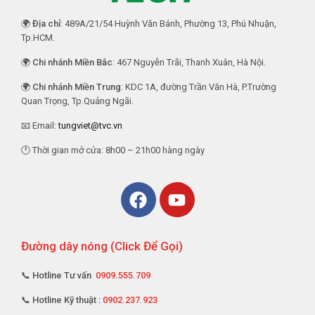
🌍
Địa chỉ
: 489A/21/54 Huỳnh Văn Bánh, Phường 13, Phú Nhuận,
Tp.HCM.
🌍
Chi nhánh Miền Bắc
: 467 Nguyễn Trãi, Thanh Xuân, Hà Nội.
🌍
Chi nhánh Miền Trung
: KDC 1A, đường Trần Văn Hà, P.Trường
Quan Trọng, Tp.Quảng Ngãi.
📧 Email:
tungviet@tvc.vn
🕐 Thời gian mở cửa: 8h00 – 21h00 hàng ngày
Đường dây nóng (Click Để Gọi)
📞 Hotline Tư vấn
0909.555.709
📞 Hotline Kỹ thuật :
0902.237.923