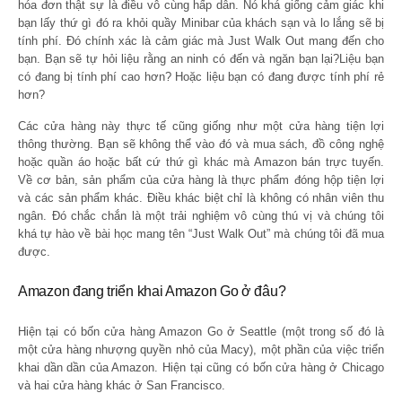
hóa đơn thật sự là điều vô cùng hấp dẫn. Nó khá giống cảm giác khi
bạn lấy thứ gì đó ra khỏi quầy Minibar của khách sạn và lo lắng sẽ bị
tính phí. Đó chính xác là cảm giác mà Just Walk Out mang đến cho
bạn. Bạn sẽ tự hỏi liệu rằng an ninh có đến và ngăn bạn lại?Liệu bạn
có đang bị tính phí cao hơn? Hoặc liệu bạn có đang được tính phí rẻ
hơn?
Các cửa hàng này thực tế cũng giống như một cửa hàng tiện lợi
thông thường. Bạn sẽ không thể vào đó và mua sách, đồ công nghệ
hoặc quần áo hoặc bất cứ thứ gì khác mà Amazon bán trực tuyến.
Về cơ bản, sản phẩm của cửa hàng là thực phẩm đóng hộp tiện lợi
và các sản phẩm khác. Điều khác biệt chỉ là không có nhân viên thu
ngân. Đó chắc chắn là một trải nghiệm vô cùng thú vị và chúng tôi
khá tự hào về bài học mang tên “Just Walk Out” mà chúng tôi đã mua
được.
Amazon đang triển khai Amazon Go ở đâu?
Hiện tại có bốn cửa hàng Amazon Go ở Seattle (một trong số đó là
một cửa hàng nhượng quyền nhỏ của Macy), một phần của việc triển
khai dần dần của Amazon. Hiện tại cũng có bốn cửa hàng ở Chicago
và hai cửa hàng khác ở San Francisco.