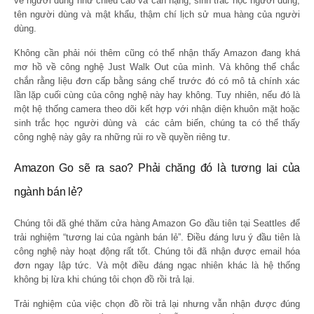
về người dùng như chiều cao và cân nặng, sinh trắc học người dùng,
tên người dùng và mật khẩu, thậm chí lịch sử mua hàng của người
dùng.
Không cần phải nói thêm cũng có thể nhận thấy Amazon đang khá
mơ hồ về công nghệ Just Walk Out của mình. Và không thể chắc
chắn rằng liệu đơn cấp bằng sáng chế trước đó có mô tả chính xác
lần lặp cuối cùng của công nghệ này hay không. Tuy nhiên, nếu đó là
một hệ thống camera theo dõi kết hợp với nhận diện khuôn mặt hoặc
sinh trắc học người dùng và các cảm biến, chúng ta có thể thấy
công nghệ này gây ra những rủi ro về quyền riêng tư.
Amazon Go sẽ ra sao? Phải chăng đó là tương lai của
ngành bán lẻ?
Chúng tôi đã ghé thăm cửa hàng Amazon Go đầu tiên tại Seattles để
trải nghiệm “tương lai của ngành bán lẻ”. Điều đáng lưu ý đầu tiên là
công nghệ này hoạt động rất tốt. Chúng tôi đã nhận được email hóa
đơn ngay lập tức. Và một điều đáng ngạc nhiên khác là hệ thống
không bị lừa khi chúng tôi chọn đồ rồi trả lại.
Trải nghiệm của việc chọn đồ rồi trả lại nhưng vẫn nhận được đúng