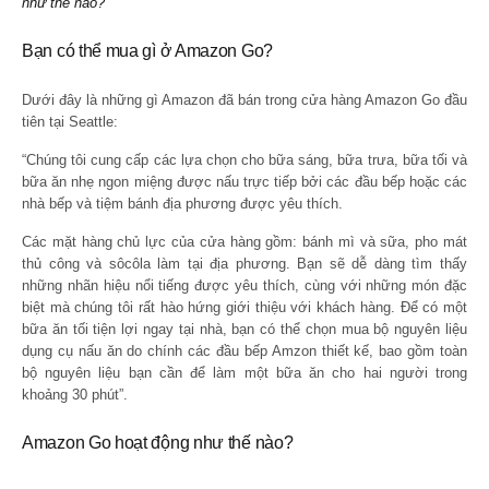
như thế nào?
Bạn có thể mua gì ở Amazon Go?
Dưới đây là những gì Amazon đã bán trong cửa hàng Amazon Go đầu
tiên tại Seattle:
“Chúng tôi cung cấp các lựa chọn cho bữa sáng, bữa trưa, bữa tối và
bữa ăn nhẹ ngon miệng được nấu trực tiếp bởi các đầu bếp hoặc các
nhà bếp và tiệm bánh địa phương được yêu thích.
Các mặt hàng chủ lực của cửa hàng gồm: bánh mì và sữa, pho mát
thủ công và sôcôla làm tại địa phương. Bạn sẽ dễ dàng tìm thấy
những nhãn hiệu nổi tiếng được yêu thích, cùng với những món đặc
biệt mà chúng tôi rất hào hứng giới thiệu với khách hàng. Để có một
bữa ăn tối tiện lợi ngay tại nhà, bạn có thể chọn mua bộ nguyên liệu
dụng cụ nấu ăn do chính các đầu bếp Amzon thiết kế, bao gồm toàn
bộ nguyên liệu bạn cần để làm một bữa ăn cho hai người trong
khoảng 30 phút”.
Amazon Go hoạt động như thế nào?