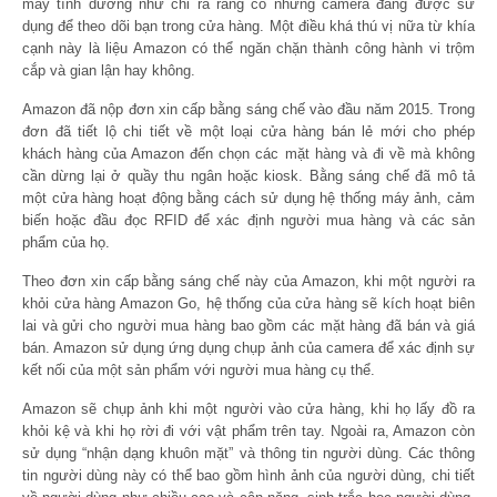
máy tính dường như chỉ ra rằng có những camera đang được sử
dụng để theo dõi bạn trong cửa hàng. Một điều khá thú vị nữa từ khía
cạnh này là liệu Amazon có thể ngăn chặn thành công hành vi trộm
cắp và gian lận hay không.
Amazon đã nộp đơn xin cấp bằng sáng chế vào đầu năm 2015. Trong
đơn đã tiết lộ chi tiết về một loại cửa hàng bán lẻ mới cho phép
khách hàng của Amazon đến chọn các mặt hàng và đi về mà không
cần dừng lại ở quầy thu ngân hoặc kiosk. Bằng sáng chế đã mô tả
một cửa hàng hoạt động bằng cách sử dụng hệ thống máy ảnh, cảm
biến hoặc đầu đọc RFID để xác định người mua hàng và các sản
phẩm của họ.
Theo đơn xin cấp bằng sáng chế này của Amazon, khi một người ra
khỏi cửa hàng Amazon Go, hệ thống của cửa hàng sẽ kích hoạt biên
lai và gửi cho người mua hàng bao gồm các mặt hàng đã bán và giá
bán. Amazon sử dụng ứng dụng chụp ảnh của camera để xác định sự
kết nối của một sản phẩm với người mua hàng cụ thể.
Amazon sẽ chụp ảnh khi một người vào cửa hàng, khi họ lấy đồ ra
khỏi kệ và khi họ rời đi với vật phẩm trên tay. Ngoài ra, Amazon còn
sử dụng “nhận dạng khuôn mặt” và thông tin người dùng. Các thông
tin người dùng này có thể bao gồm hình ảnh của người dùng, chi tiết