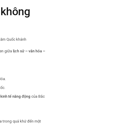
 không
xen giữa
lịch sử – văn hóa –
Hóa.
ốc.
 kinh tế năng động
của Bắc
óa trong quá khứ đến một