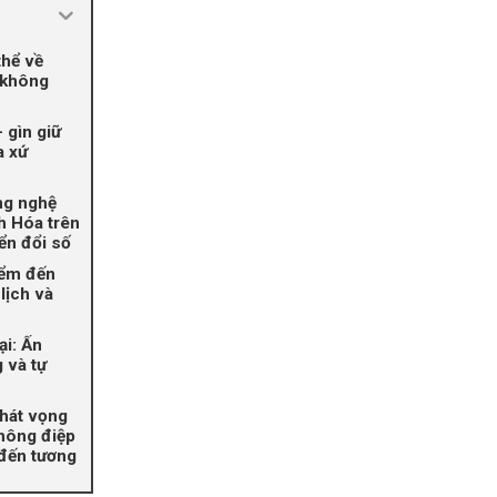
thể về
 không
 gìn giữ
a xứ
ng nghệ
h Hóa trên
ển đổi số
iểm đến
lịch và
ại: Ấn
 và tự
hát vọng
Thông điệp
 đến tương