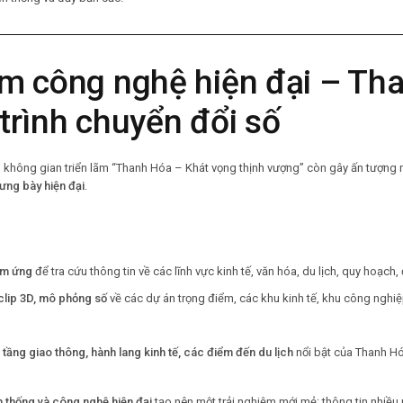
ệm công nghệ hiện đại – Th
trình chuyển đổi số
g, không gian triển lãm “Thanh Hóa – Khát vọng thịnh vượng” còn gây ấn tượn
ưng bày hiện đại
.
ảm ứng
để tra cứu thông tin về các lĩnh vực kinh tế, văn hóa, du lịch, quy hoạch, 
 clip 3D, mô phỏng số
về các dự án trọng điểm, các khu kinh tế, khu công nghi
 tầng giao thông, hành lang kinh tế, các điểm đến du lịch
nổi bật của Thanh Hó
n thống và công nghệ hiện đại
tạo nên một trải nghiệm mới mẻ: thông tin nhiều