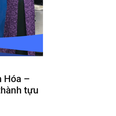
h Hóa –
thành tựu