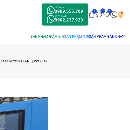
TƯ VẤN
0909.555.709
0
0
0
KỸ THUẬT
0902.237.923
TỰU ĐẤT NƯỚC 80 NĂM QUỐC KHÁNH