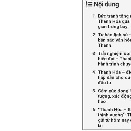
Nội dung
Bức tranh tổng 
Thanh Hóa qua
gian trưng bày
Tự hào lịch sử –
bản sắc văn hó
Thanh
Trải nghiệm cô
hiện đại – Than
hành trình chuy
Thanh Hóa – đ
hấp dẫn cho du 
đầu tư
Cảm xúc đọng l
tượng, xúc động
hào
“Thanh Hóa – K
thịnh vượng”: 
gửi từ hôm nay
lai