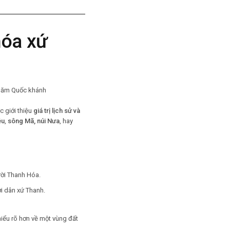
hóa xứ
 giới thiệu
giá trị lịch sử và
ệu
,
sông Mã, núi Nưa
, hay
ười Thanh Hóa.
i dân xứ Thanh.
ểu rõ hơn về một vùng đất