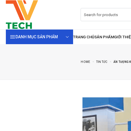
DANH MỤC SẢN PHẨM
HOME
TIN TỨC
ẤN TƯỢNG K