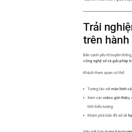
Trải nghi
trên hành 
Bên cạnh yếu tố truyền thốn
công nghệ số và giải pháp tr
Khách tham quan có thể:
Tương tác với
màn hình c
Xem các
video giới thiệu,
tính biểu tượng.
Khám phá bản đồ số về
hạ
Việc kết hợp
trưng bày truyề