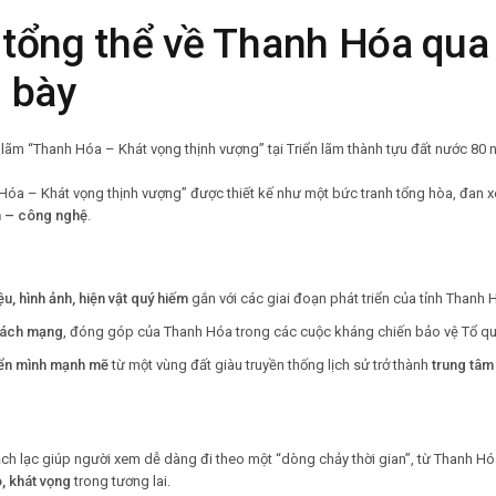
 tổng thể về Thanh Hóa qua
g bày
Hóa – Khát vọng thịnh vượng” được thiết kế như một bức tranh tổng hòa, đan 
ch – công nghệ
.
iệu, hình ảnh, hiện vật quý hiếm
gắn với các giai đoạn phát triển của tỉnh Thanh 
cách mạng
, đóng góp của Thanh Hóa trong các cuộc kháng chiến bảo vệ Tổ qu
ển mình mạnh mẽ
từ một vùng đất giàu truyền thống lịch sử trở thành
trung tâm
ch lạc giúp người xem dễ dàng đi theo một “dòng chảy thời gian”, từ Thanh H
, khát vọng
trong tương lai.