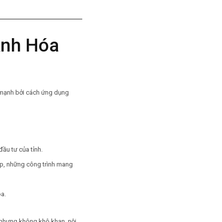
anh Hóa
g mạnh bởi cách ứng dụng
đầu tư của tỉnh.
ệp, những công trình mang
a.
 nhưng không khô khan, nội