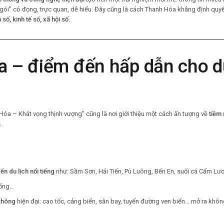
ói” cô đọng, trực quan, dễ hiểu. Đây cũng là cách Thanh Hóa khẳng định quyế
số, kinh tế số, xã hội số
.
 – điểm đến hấp dẫn cho du
Hóa – Khát vọng thịnh vượng” cũng là nơi giới thiệu một cách ấn tượng về
tiềm 
.
ến du lịch nổi tiếng
như: Sầm Sơn, Hải Tiến, Pù Luông, Bến En, suối cá Cẩm Lươn
hống…
 thông
hiện đại: cao tốc, cảng biển, sân bay, tuyến đường ven biển… mở ra không 