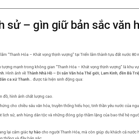
h sử – gìn giữ bản sắc văn 
 tượng mạnh trong không gian “Thanh Hóa – Khát vọng thịnh vượng” là khu vực
nh
. Hình ảnh về
Thành Nhà Hồ – Di sản Văn hóa Thế giới
,
Lam Kinh
,
đền Bà Tri
dân ca xứ Thanh
… được tái hiện sinh động qua:
n đồ, hình ảnh chất lượng cao.
 chứng cho chiều sâu văn hóa, truyền thống hiếu học, tinh thần yêu nước của ng
t lịch sử, anh hùng dân tộc và những đóng góp thầm lặng của bao thế hệ ngườ
ang lại cảm giác
tự hào
cho người Thanh Hóa, mà còn giúp du khách cả nước hi
yền thống và đầy bản sắc.