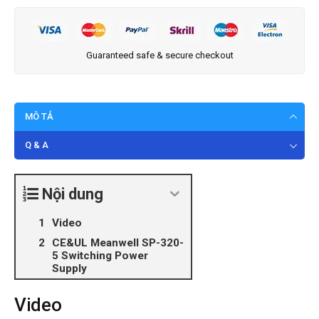
Guaranteed safe & secure checkout
MÔ TẢ
Q & A
Nội dung
Video
CE&UL Meanwell SP-320-
5 Switching Power
Supply
Video