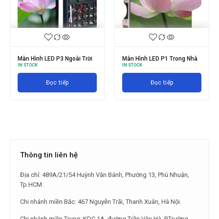
Màn Hình LED P1 Trong Nhà
Màn Hình Led P2.5 ngoài trời
IN STOCK
IN STOCK
Đọc tiếp
Đọc tiếp
Thông tin liên hệ
Địa chỉ: 489A/21/54 Huỳnh Văn Bánh, Phường 13, Phú Nhuận,
Tp.HCM.
Chi nhánh miền Bắc: 467 Nguyễn Trãi, Thanh Xuân, Hà Nội.
Chi nhánh miền Trung: KDC 1A, đường Trần Văn Hà, P.Trường