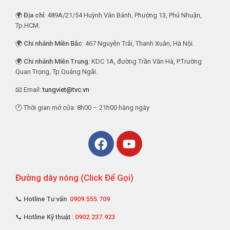
🌍
Địa chỉ
: 489A/21/54 Huỳnh Văn Bánh, Phường 13, Phú Nhuận,
Tp.HCM.
🌍
Chi nhánh Miền Bắc
: 467 Nguyễn Trãi, Thanh Xuân, Hà Nội.
🌍
Chi nhánh Miền Trung
: KDC 1A, đường Trần Văn Hà, P.Trường
Quan Trọng, Tp.Quảng Ngãi.
📧 Email:
tungviet@tvc.vn
🕐 Thời gian mở cửa: 8h00 – 21h00 hàng ngày
Đường dây nóng (Click Để Gọi)
📞 Hotline Tư vấn
0909.555.709
📞 Hotline Kỹ thuật :
0902.237.923