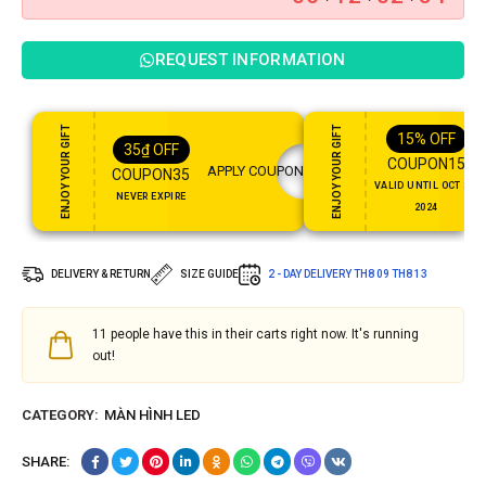
REQUEST INFORMATION
ENJOY YOUR GIFT
ENJOY YOUR GIFT
15%
OFF
35
₫
OFF
COUPON15
APPLY COUPON
COUPON35
VALID UNTIL OCT 31,
NEVER EXPIRE
2024
DELIVERY & RETURN
SIZE GUIDE
2 - DAY DELIVERY
TH8 09
TH8 13
11
people have this in their carts right now. It's running
out!
CATEGORY:
MÀN HÌNH LED
SHARE: