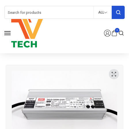
ALL
0