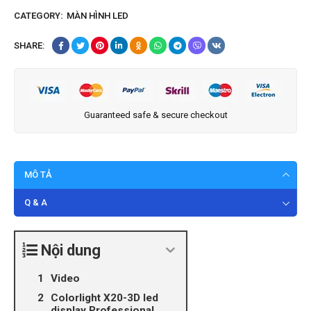
CATEGORY:
MÀN HÌNH LED
SHARE:
Guaranteed safe & secure checkout
MÔ TẢ
Q & A
Nội dung
Video
Colorlight X20-3D led
display Professional