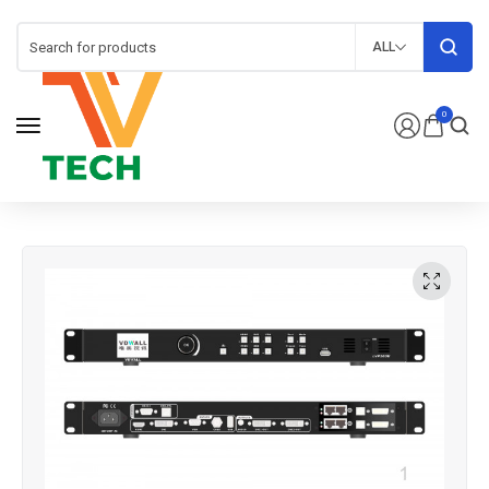
ALL
0