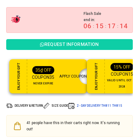
Flash Sale
end in:
06
15
17
13
:
:
:
REQUEST INFORMATION
ENJOY YOUR GIFT
ENJOY YOUR GIFT
15%
OFF
35
₫
OFF
COUPON15
APPLY COUPON
COUPON35
VALID UNTIL OCT 31,
NEVER EXPIRE
2024
DELIVERY & RETURN
SIZE GUIDE
2 - DAY DELIVERY
TH8 11
TH8 15
41
people have this in their carts right now. It's running
out!