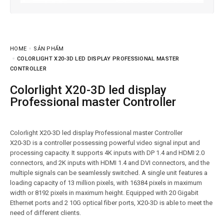
HOME
SẢN PHẨM
COLORLIGHT X20-3D LED DISPLAY PROFESSIONAL MASTER
CONTROLLER
Colorlight X20-3D led display
Professional master Controller
Colorlight X20-3D led display Professional master Controller
X20-3D is a controller possessing powerful video signal input and
processing capacity. It supports 4K inputs with DP 1.4 and HDMI 2.0
connectors, and 2K inputs with HDMI 1.4 and DVI connectors, and the
multiple signals can be seamlessly switched. A single unit features a
loading capacity of 13 million pixels, with 16384 pixels in maximum
width or 8192 pixels in maximum height. Equipped with 20 Gigabit
Ethernet ports and 2 10G optical fiber ports, X20-3D is able to meet the