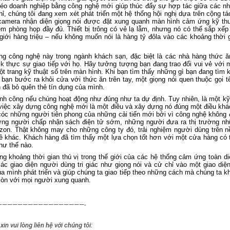
 kéo doanh nghiệp bằng công nghệ mới giúp thúc đẩy sự hợp tác giữa các n
ỉ, chúng tôi đang xem xét phát triển một hệ thống hội nghị dựa trên cộng tá
 camera nhận diện giọng nói được đặt xung quanh màn hình cảm ứng kỹ th
m phòng họp đầy đủ. Thiết bị trông có vẻ lạ lẫm, nhưng nó có thể sắp xếp
giới hàng triệu – nếu không muốn nói là hàng tỷ đôla vào các khoảng thời 
ng công nghệ này trong ngành khách sạn, đặc biệt là các nhà hàng thức ă
sk
thực sự giao tiếp với họ. Hãy tưởng tượng bạn đang trao đổi vui vẻ với 
một trang kỹ thuật số trên màn hình. Khi bạn tìm thấy những gì bạn đang tìm
bạn bước ra khỏi cửa với thức ăn trên tay, một giọng nói quen thuộc gọi t
 đã bỏ quên thẻ tín dụng của mình.
h công nếu chúng hoạt động như đúng như ta dự định. Tuy nhiên, là một 
g việc xây dựng công nghệ mới là một điều và xây dựng nó đúng một điều khác
 cóc những người tiên phong của những cải tiến mới bởi vì công nghệ không
hững người chấp nhận sách điện tử sớm, những người đưa ra thị trường n
on. Thật không may cho những công ty đó, trải nghiệm người dùng trên nề
 đề khác. Khách hàng đã tìm thấy một lựa chọn tốt hơn với một cửa hàng có
hư thế nào.
ng khoảng thời gian thú vị trong thế giới của các hệ thống cảm ứng toàn di
c giao diện người dùng tri giác như giọng nói và cử chỉ vào một giao diệ
a mình phát triển và giúp chúng ta giao tiếp theo những cách mà chúng ta kh
còn với mọi người xung quanh.
—————————————————-
xin vui lòng liên hệ với chúng tôi: