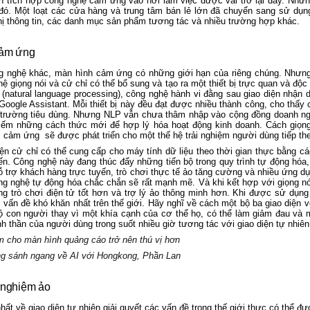
iển tích hợp công nghệ cảm ứng vào nơi làm việc được vài trở lại đây. Nh
đó. Một loạt các cửa hàng và trung tâm bán lẻ lớn đã chuyển sang sử dụ
hị thông tin, các danh mục sản phẩm tương tác và nhiều trường hợp khác.
cảm ứng
g nghệ khác, màn hình cảm ứng có những giới hạn của riêng chúng. Như
ệ giọng nói và cử chỉ có thể bổ sung và tạo ra một thiết bị trực quan và độc
(natural language processing), công nghệ hành vi đằng sau giao diện nhận d
à Google Assistant. Mỗi thiết bị này đều đạt được nhiều thành công, cho thấ
hị trường tiêu dùng. Nhưng NLP vẫn chưa thâm nhập vào cộng đồng doanh ngh
kiếm những cách thức mới để hợp lý hóa hoạt động kinh doanh. Cách giọng
m cảm ứng sẽ được phát triển cho một thế hệ trải nghiệm người dùng tiếp th
iện cử chỉ có thể cung cấp cho máy tính dữ liệu theo thời gian thực bằng 
iến. Công nghệ này đang thúc đẩy những tiến bộ trong quy trình tự động hó
 hỗ trợ khách hàng trực tuyến, trò chơi thực tế ảo tăng cường và nhiều ứng
ông nghệ tự động hóa chắc chắn sẽ rất mạnh mẽ. Và khi kết hợp với giọng nó
g trò chơi điện tử tốt hơn và trợ lý ảo thông minh hơn. Khi được sử dụn
ố vấn đề khó khăn nhất trên thế giới. Hãy nghĩ về cách một bộ ba giao diện 
ộ con người thay vì một khía cạnh của cơ thể họ, có thể làm giảm đau và m
nh thần của người dùng trong suốt nhiều giờ tương tác với giao diện tự nhiên
m cho màn hình quảng cáo trở nên thú vị hơn
g sánh ngang về AI với Hongkong, Phần Lan
 nghiệm ảo
ất về giao diện tự nhiên giải quyết các vấn đề trong thế giới thực có thể đ