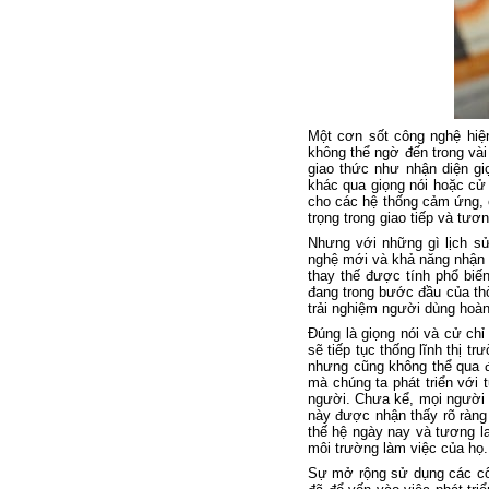
Một cơn sốt công nghệ hiệ
không thể ngờ đến trong vài
giao thức như nhận diện gi
khác qua giọng nói hoặc cử 
cho các hệ thống cảm ứng, 
trọng trong giao tiếp và tươ
Nhưng với những gì lịch sử
nghệ mới và khả năng nhận d
thay thế được tính phổ biế
đang trong bước đầu của thờ
trải nghiệm người dùng hoàn
Đúng là giọng nói và cử ch
sẽ tiếp tục thống lĩnh thị 
nhưng cũng không thể qua đ
mà chúng ta phát triển với 
người. Chưa kể, mọi người t
này được nhận thấy rõ ràng 
thế hệ ngày nay và tương la
môi trường làm việc của họ.
Sự mở rộng sử dụng các cô