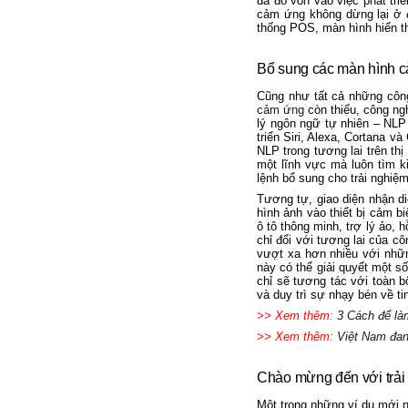
đã đổ vốn vào việc phát tr
cảm ứng không dừng lại ở 
thống POS, màn hình hiển t
Bổ sung các màn hình 
Cũng như tất cả những côn
cảm ứng
còn thiếu, công ngh
lý ngôn ngữ tự nhiên – NLP 
triển Siri, Alexa, Cortana v
NLP trong tương lai trên t
một lĩnh vực mà luôn tìm 
lệnh bổ sung cho trải nghiệ
Tương tự, giao diện nhận d
hình ảnh vào thiết bị cảm b
ô tô thông minh, trợ lý ảo,
chỉ đối với tương lai của c
vượt xa hơn nhiều với nhữn
này có thể giải quyết một s
chỉ sẽ tương tác với toàn b
và duy trì sự nhạy bén về ti
>> Xem thêm:
3 Cách để là
>> Xem thêm:
Việt Nam đan
Chào mừng đến với trải
Một trong những ví dụ mới nh