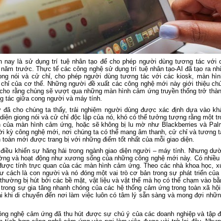
n nay là sử dụng trí tuệ nhân tạo để cho phép người dùng tương tác với 
 năm trước. Thực tế các công nghệ sử dụng trí tuệ nhân tạo-AI đã tạo ra n
ọng nói và cử chỉ, cho phép người dùng tương tác với các kiosk, màn hình 
chỉ của cơ thể. Những người đề xuất các công nghệ mới này giới thiệu chú
cho rằng chúng sẽ vượt qua những màn hình cảm ứng truyền thống trở thà
ng tác giữa cong người và máy tính.
 đã cho chúng ta thấy, trải nghiệm người dùng được xác định dựa vào kh
iện giọng nói và cử chỉ độc lập của nó, khó có thể tưởng tượng rằng một tr
n của màn hình cảm ứng, hoặc sẽ không bị lu mờ như Blackberries và Pal
i kỳ công nghệ mới, nơi chúng ta có thể mang âm thanh, cử chỉ và tương tá
 toàn mới được trang bị với những điểm tốt nhất của mỗi giao diện.
ỉ điều khiển sự hăng hái trong ngành giao diện người – máy tính. Nhưng 
trường và hoạt động như xương sống của những công nghệ mới này. Có nhiều l
ược tính trực quan của các màn hình cảm ứng. Theo các nhà khoa học, xúc
tư cách là con người và nó đóng một vai trò cơ bản trong sự phát triển của
hường bị hút bởi các bề mặt, vật liệu và vật thể mà họ có thể chạm vào b
trong sự gia tăng nhanh chóng của các hệ thống cảm ứng trong toàn xã hội
i khi di chuyển đến nơi làm việc luôn có tâm lý sẵn sàng và mong đợi nhữ
ng nghệ cảm ứng đã thu hút được sự chú ý của các doanh nghiệp và tập đo