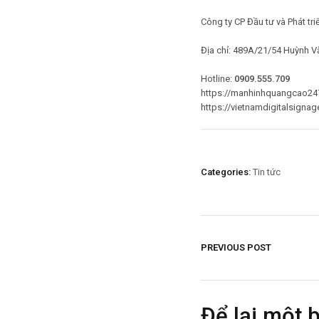
Công ty CP Đầu tư và Phát tr
Địa chỉ: 489A/21/54 Huỳnh V
Hotline:
0909.555.709
https://manhinhquangcao24
https://vietnamdigitalsigna
Categories:
Tin tức
PREVIOUS POST
Để lại một 