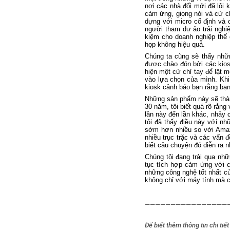
nơi các nhà đổi mới đã lôi
cảm ứng, giọng nói và cử ch
dựng với micro cố định và
người tham dự ảo trải nghiệ
kiệm cho doanh nghiệp thế 
họp không hiệu quả.
Chúng ta cũng sẽ thấy nhữ
được chào đón bởi các
kio
hiện một cử chỉ tay để lật 
vào lựa chọn của mình. Khi 
kiosk cảnh báo bạn rằng bạn
Những sản phẩm này sẽ thàn
30 năm, tôi biết quá rõ rằn
lần này đến lần khác, nhảy
tôi đã thấy điều này với n
sớm hơn nhiều so với Amaz
nhiều trục trặc và các vấn
biết câu chuyện đó diễn ra n
Chúng tôi đang trải qua nhữ
tục tích hợp cảm ứng với cá
những công nghệ tốt nhất củ
không chỉ với máy tính mà 
————————————————
Để biết thêm thông tin chi tiết 