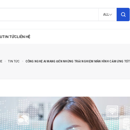
ALL
ME
TIN TỨC
CÔNG NGHỆ AI MANG ĐẾN NHỮNG TRẢI NGHIỆM MÀN HÌNH CẢM ỨNG TỐT