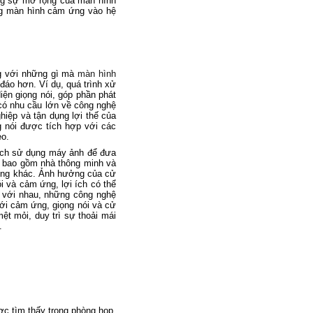
ưng sự mở rộng của màn hình
ng màn hình cảm ứng vào hệ
ng với những gì mà
màn hình
 đáo hơn. Ví dụ, quá trình xử
iện giọng nói, góp phần phát
y có nhu cầu lớn về công nghệ
iệp và tận dụng lợi thế của
 nói được tích hợp với các
eo.
cách sử dụng máy ảnh để đưa
a, bao gồm nhà thông minh và
 dụng khác. Ảnh hưởng của cử
i và cảm ứng, lợi ích có thể
g với nhau, những công nghệ
với cảm ứng, giọng nói và cử
ệt mỏi, duy trì sự thoải mái
.
ược tìm thấy trong phòng họp,