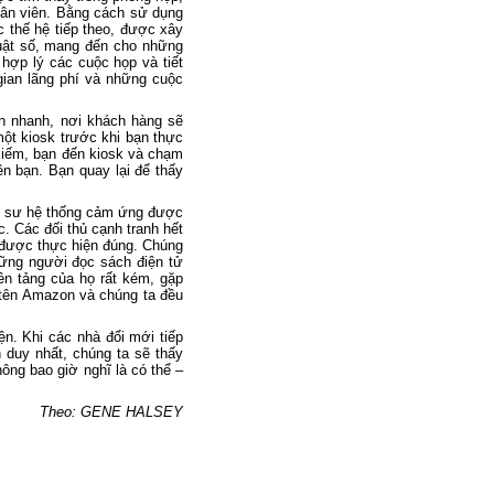
hân viên. Bằng cách sử dụng
c thế hệ tiếp theo, được xây
uật số, mang đến cho những
 hợp lý các cuộc họp và tiết
gian lãng phí và những cuộc
n nhanh, nơi khách hàng sẽ
một kiosk trước khi bạn thực
 kiếm, bạn đến kiosk và chạm
ên bạn. Bạn quay lại để thấy
kỹ sư hệ thống cảm ứng được
. Các đối thủ cạnh tranh hết
 được thực hiện đúng. Chúng
hững người đọc sách điện tử
n tảng của họ rất kém, gặp
 tên Amazon và chúng ta đều
ện. Khi các nhà đổi mới tiếp
n duy nhất, chúng ta sẽ thấy
ông bao giờ nghĩ là có thể –
Theo: GENE HALSEY