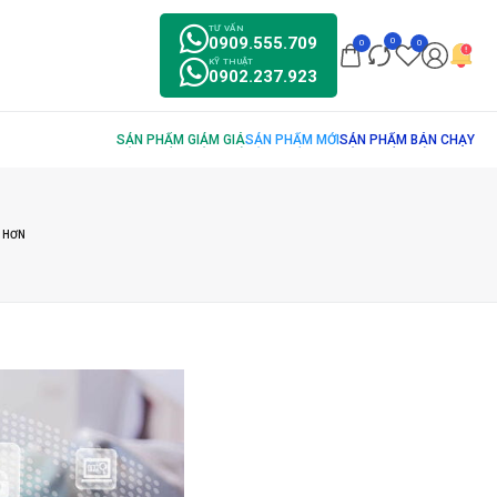
TƯ VẤN
0909.555.709
0
0
0
KỸ THUẬT
0902.237.923
 HƠN