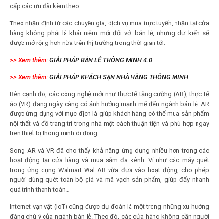
cấp các ưu đãi kèm theo.
Theo nhận định từ các chuyên gia, dịch vụ mua trực tuyến, nhận tại cửa
hàng không phải là khái niệm mới đối với bán lẻ, nhưng dự kiến sẽ
được mở rộng hơn nữa trên thị trường trong thời gian tới.
>> Xem thêm:
GIẢI PHÁP BÁN LẺ THÔNG MINH 4.0
>> Xem thêm:
GIẢI PHÁP KHÁCH SẠN NHÀ HÀNG THÔNG MINH
Bên cạnh đó, các công nghệ mới như thực tế tăng cường (AR), thực tế
ảo (VR) đang ngày càng có ảnh hưởng mạnh mẽ đến ngành bán lẻ. AR
được ứng dụng với mục địch là giúp khách hàng có thể mua sản phẩm
nội thất và đồ trang trí trong nhà một cách thuận tiện và phù hợp ngay
trên thiết bị thông minh di động.
Song AR và VR đã cho thấy khả năng ứng dụng nhiều hơn trong các
hoạt động tại cửa hàng và mua sắm đa kênh. Ví như các máy quét
trong ứng dụng Walmart Wal AR vừa đưa vào hoạt động, cho phép
người dùng quét toàn bộ giá và mã vạch sản phẩm, giúp đẩy nhanh
quá trình thanh toán…
Internet vạn vật (IoT) cũng được dự đoán là một trong những xu hướng
đáng chú ý của ngành bán lẻ. Theo đó, các cửa hàng không cần người