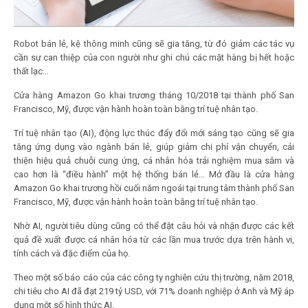
Robot bán lẻ, kệ thông minh cũng sẽ gia tăng, từ đó giảm các tác vụ
cần sự can thiệp của con người như ghi chú các mặt hàng bị hết hoặc
thất lạc…
Cửa hàng Amazon Go khai trương tháng 10/2018 tại thành phố San
Francisco, Mỹ, được vận hành hoàn toàn bằng trí tuệ nhân tạo.
Trí tuệ nhân tạo (AI), động lực thúc đẩy đổi mới sáng tạo cũng sẽ gia
tăng ứng dụng vào ngành bán lẻ, giúp giảm chi phí vận chuyển, cải
thiện hiệu quả chuỗi cung ứng, cá nhân hóa trải nghiệm mua sắm và
cao hơn là “điều hành” một hệ thống bán lẻ… Mở đầu là cửa hàng
Amazon Go khai trương hồi cuối năm ngoái tại trung tâm thành phố San
Francisco, Mỹ, được vận hành hoàn toàn bằng trí tuệ nhân tạo.
Nhờ AI, người tiêu dùng cũng có thể đặt câu hỏi và nhận được các kết
quả đề xuất được cá nhân hóa từ các lần mua trước dựa trên hành vi,
tính cách và đặc điểm của họ.
Theo một số báo cáo của các công ty nghiên cứu thị trường, năm 2018,
chi tiêu cho AI đã đạt 219 tỷ USD, với 71% doanh nghiệp ở Anh và Mỹ áp
dụng một số hình thức AI.