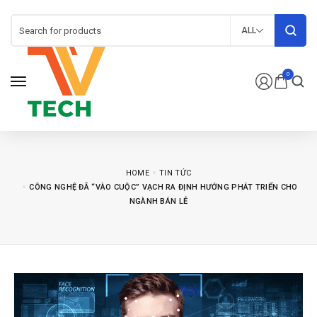
ALL
0
HOME
TIN TỨC
CÔNG NGHỆ ĐÃ “VÀO CUỘC” VẠCH RA ĐỊNH HƯỚNG PHÁT TRIỂN CHO
NGÀNH BÁN LẺ