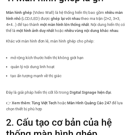
Màn hình ghép
(Video Wall) là hệ thống hiển thị bao gồm
nhiều màn
hình nhỏ
(LCD/LED) được
ghép lại với nhau
theo ma trận (2×2, 3×3,
4×4…) để tạo thành
một màn hình lớn thống nhất
. Nội dung hiển thị có
thể là
một hình ảnh duy nhất
hoặc
nhiều vùng nội dung khác nhau
.
Khác với màn hình đơn lẻ, màn hình ghép cho phép:
mở rộng kích thước hiển thị không giới hạn
quản lý nội dung linh hoạt
tạo ấn tượng mạnh về thị giác
Đây là giải pháp hiển thị cốt lõi trong
Digital Signage hiện đại
.
👉
Xem thêm:
Tùng Việt Tech
hoặc
Màn Hình Quảng Cáo 247
để lựa
chọn thiết bị phù hợp
2. Cấu tạo cơ bản của hệ
thống màn hình ghép