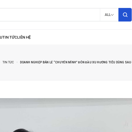
ALL
TIN TỨC
DOANH NGHIỆP BÁN LẺ “CHUYỂN MÌNH” ĐÓN ĐẦU XU HƯỚNG TIÊU DÙNG SAU 