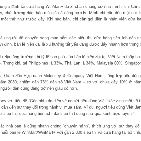
 gia đình tại cửa hàng WinMart+ dưới chân chung cư nhà mình, chị Chi c
ây, chất lượng đảm bảo mà giá cả cũng hợp lý. Mình chỉ cần đến một nơi l
ột thứ như trước đây. Khi nào bận, chỉ cần gọi điện là nhân viên cửa hà
iều người đã chuyển sang mua sắm các siêu thị, cửa hàng tiện ích gần nh
ận định, bán lẻ hiện đại là xu hướng tất yếu đang được đẩy nhanh hơn trong
dư địa tăng trưởng khi tỷ lệ bao phủ của bán lẻ hiện đại tại Việt Nam thấp h
. Trong khi, tại Philippines là 33%, Thái Lan là 34%, Malaysia 60%, Singap
is, Giám đốc Hợp danh Mckinsey & Company Việt Nam, tầng lớp tiêu dùng
 năm 2030, chiếm gần 75% dân số Việt Nam – so với chưa đầy 10% ở năm
, người dân cùng đang trở nên giàu có hơn.
y với tiêu đề “Góc nhìn đa diện về người tiêu dùng Việt” xác định một số t
u, dẫn đến sự thay đổi trong hành vi mua sắm. Ví dụ, người tiêu dùng Việt 
 siêu thị, cửa hàng tiện ích, đại siêu thị) cũng như qua kênh trực tuyến.”
các nhà bán lẻ cũng nhanh chóng “chuyển mình”, thích ứng với sự thay đổ
huỗi bán lẻ WinMart/WinMart+ với gần 2.800 siêu thị và cửa hàng tại 63 tỉnh,