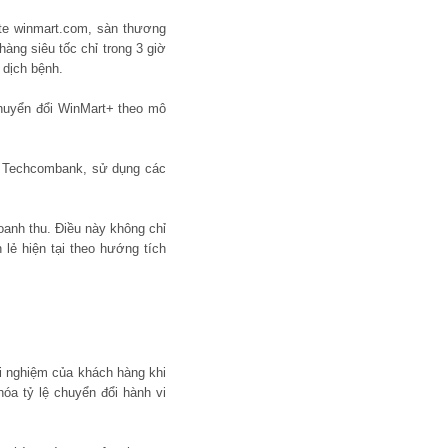
te winmart.com, sàn thương
hàng siêu tốc chỉ trong 3 giờ
 dịch bệnh.
huyển đổi WinMart+ theo mô
ại Techcombank, sử dụng các
anh thu. Điều này không chỉ
lẻ hiện tại theo hướng tích
i nghiệm của khách hàng khi
óa tỷ lệ chuyển đổi hành vi