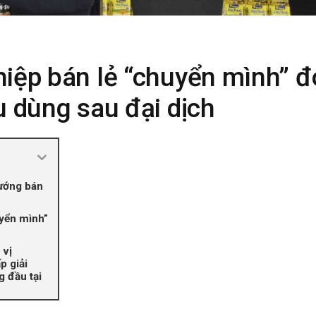
iệp bán lẻ “chuyển mình” đ
u dùng sau đại dịch
ướng bán
uyển mình”
 vị
p giải
g đầu tại