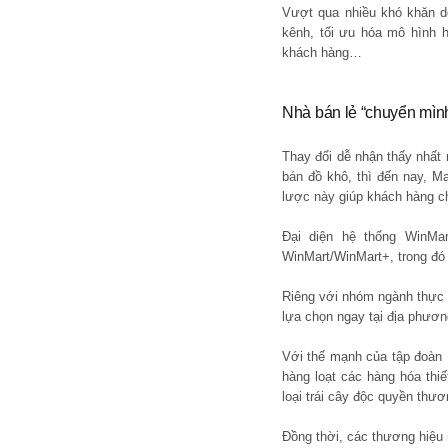
Vượt qua nhiều khó khăn d
kênh, tối ưu hóa mô hình 
khách hàng…
Nhà bán lẻ “chuyển mình
Thay đổi dễ nhận thấy nhất
bán đồ khô, thì đến nay, M
lược này giúp khách hàng ch
Đại diện hệ thống WinMar
WinMart/WinMart+, trong đó
Riêng với nhóm ngành thực p
lựa chọn ngay tại địa phươn
Với thế mạnh của tập đoàn
hàng loạt các hàng hóa th
loại trái cây độc quyền thư
Đồng thời, các thương hiệ