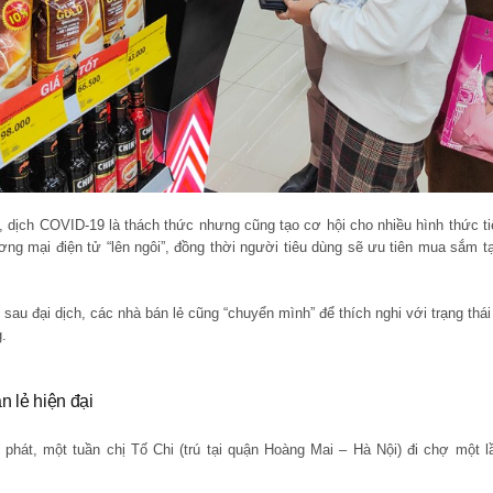
, dịch COVID-19 là thách thức nhưng cũng tạo cơ hội cho nhiều hình thức t
ng mại điện tử “lên ngôi”, đồng thời người tiêu dùng sẽ ưu tiên mua sắm tại
sau đại dịch, các nhà bán lẻ cũng “chuyển mình” để thích nghi với trạng thái
g.
 lẻ hiện đại
phát, một tuần chị Tố Chi (trú tại quận Hoàng Mai – Hà Nội) đi chợ một l