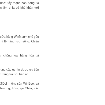
n nhờ đẩy mạnh bán hàng đa
 nhằm chia sẻ khó khăn với
c cửa hàng WinMart+ chủ yếu
tỉ lệ hàng tươi sống. Chiến
, chủng loại hàng hóa tại
cung cấp uy tín được ưu tiên
rang trại tới bàn ăn.
TDeli, nông sản WinEco, và
Nương, trứng gà Olala, các
me…