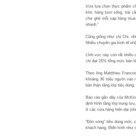
Vừa lựa chọn thực phẩm cho
khô, hàng tươi sống, trái c
chợ ghé mỗi sạp hàng mua m
nhanh.”
Cũng giống như chị Chi, nh
Nhiều chuyên gia kinh tế nh
Lĩnh vực này còn rất nhiều 
chỉ đạt 25% tổng mức bán lẻ
Theo ông Mattthieu Franco
khoảng 36 triệu người vào
bản thân tầng lớp tiêu dùng
Báo cáo gần đây của McKinse
định hình tầng lớp trung lư
ở các cửa hàng hiện đại (như
“Đón sóng” tiêu dùng mới, 
khách hàng. Điển hình như c