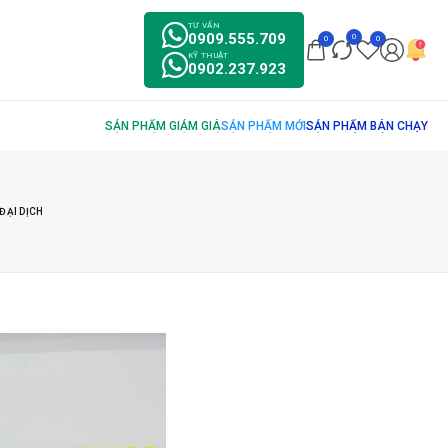
TƯ VẤN
0909.555.709
0
0
0
KỸ THUẬT
0902.237.923
ĐẠI DỊCH