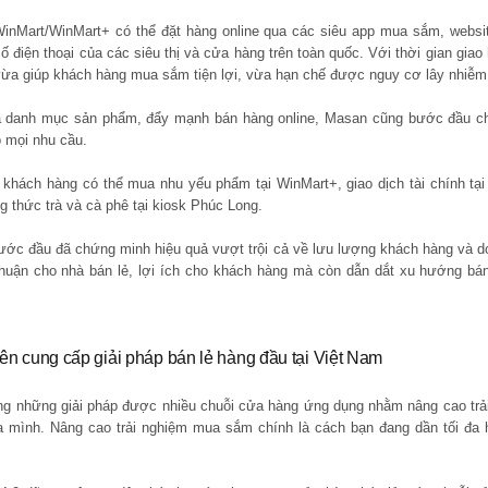
WinMart/WinMart+ có thể đặt hàng online qua các siêu app mua sắm, websi
 điện thoại của các siêu thị và cửa hàng trên toàn quốc. Với thời gian giao 
 vừa giúp khách hàng mua sắm tiện lợi, vừa hạn chế được nguy cơ lây nhiễm
à danh mục sản phẩm, đẩy mạnh bán hàng online, Masan cũng bước đầu c
o mọi nhu cầu.
, khách hàng có thể mua nhu yếu phẩm tại WinMart+, giao dịch tài chính t
g thức trà và cà phê tại kiosk Phúc Long.
ớc đầu đã chứng minh hiệu quả vượt trội cả về lưu lượng khách hàng và do
nhuận cho nhà bán lẻ, lợi ích cho khách hàng mà còn dẫn dắt xu hướng bán 
ên cung cấp giải pháp bán lẻ hàng đầu tại Việt Nam
ong những giải pháp được nhiều chuỗi cửa hàng ứng dụng nhằm nâng cao trả
 mình. Nâng cao trải nghiệm mua sắm chính là cách bạn đang dần tối đa h