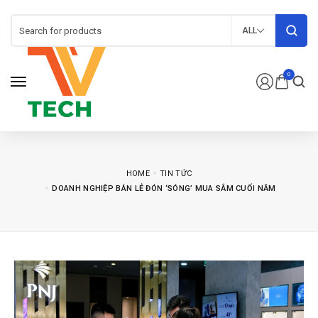
ALL
0
HOME
TIN TỨC
DOANH NGHIỆP BÁN LẺ ĐÓN ‘SÓNG’ MUA SẮM CUỐI NĂM