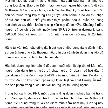
Một tín hiệu lạc quan khác cho mùa mua sắm cuối năm là tầng lớp
trung lưu tăng. Báo cáo Diện mạo mới của người tiêu dùng Việt của
McKinsey & Company chỉ ra, cách đây hai thập kỷ, Việt Nam có 10%
dân số thuộc tầng lớp trung lưu (được định nghĩa là có đủ thu nhập
để trả các nhu cầu thiết yếu như thực phẩm, nhà ở, quần áo, hàng
hoá dịch vụ tuỳ thích khác) nhưng đến nay đã có 40%. Khoảng 4 triệu
người đã có chi tiêu mỗi ngày hơn 30 USD, tương đương khoảng
690.000 đồng và ước tính mười năm sau con số này là 20 triệu
người.
Hãng tư vấn toàn cầu cũng đánh giá người tiêu dùng đang dành nhiều
sự ưu ái hơn cho các thương hiệu bản địa và nhiều doanh nghiệp đã
thành công với mô hình bán lẻ hiện đại.
Hầu hết doanh nghiệp bán lẻ đều xem cuối năm là dịp tốt để kích cầu
người tiêu dùng trong nước và chạy nước rút doanh số bởi đây là
giai đoạn có thể đóng góp 30-40% vào mục tiêu cả năm. Do đó, họ
thường đầu tư lớn nhằm tạo ra sự khác biệt về chất lượng lẫn mẫu
mã sản phẩm trong cuộc đua với những đối thủ cùng ngành.
Trong bối cảnh đó, PNJ, một trong những doanh nghiệp bán lẻ trang
sức đầu ngành, đã có câu trả lời cho bài toán làm thế nào để thu hút
người tiêu dùng trong mùa cao điểm mua sắm năm nay. Đơn vị này
vừa trình làng nhiều sản phẩm mới cho mùa lễ hội cuối năm cùng các