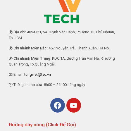
🌍
Địa chỉ
: 489A/21/54 Huỳnh Văn Bánh, Phường 13, Phú Nhuận,
Tp.HCM.
🌍
Chi nhánh Miền Bắc
: 467 Nguyễn Trãi, Thanh Xuân, Hà Nội.
🌍
Chi nhánh Miền Trung
: KDC 1A, đường Trần Văn Hà, P.Trường
Quan Trọng, Tp.Quảng Ngãi.
📧 Email:
tungviet@tvc.vn
🕐 Thời gian mở cửa: 8h00 – 21h00 hàng ngày
Đường dây nóng (Click Để Gọi)