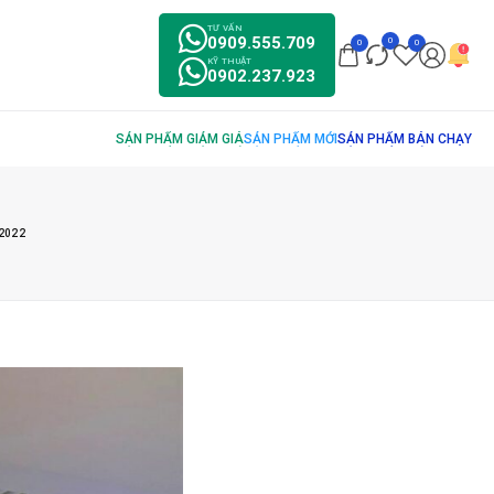
TƯ VẤN
0909.555.709
0
0
0
KỸ THUẬT
0902.237.923
2022