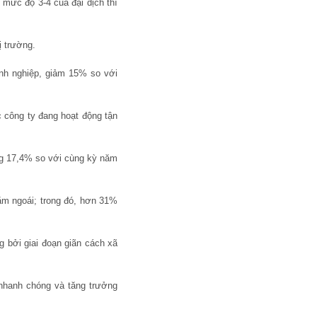
 mức độ 3-4 của đại dịch thì
ị trường.
nh nghiệp, giảm 15% so với
c công ty đang hoạt động tận
ăng 17,4% so với cùng kỳ năm
năm ngoái; trong đó, hơn 31%
bởi giai đoạn giãn cách xã
 nhanh chóng và tăng trưởng