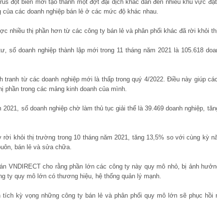
rus đột biến mới tạo thành một đợt đại dịch khác dẫn đến nhiều khu vực đạt
 của các doanh nghiệp bán lẻ ở các mức độ khác nhau.
c nhiều thị phần hơn từ các công ty bán lẻ và phân phối khác đã rời khỏi th
ư, số doanh nghiệp thành lập mới trong 11 tháng năm 2021 là 105.618 doa
nh tranh từ các doanh nghiệp mới là thấp trong quý 4/2022. Điều này giúp cá
thị phần trong các mảng kinh doanh của mình.
 2021, số doanh nghiệp chờ làm thủ tục giải thể là 39.469 doanh nghiệp, t
 rời khỏi thị trường trong 10 tháng năm 2021, tăng 13,5% so với cùng kỳ 
buôn, bán lẻ và sửa chữa.
án VNDIRECT cho rằng phần lớn các công ty này quy mô nhỏ, bị ảnh hưởng 
ng ty quy mô lớn có thương hiệu, hệ thống quản lý mạnh.
 tích kỳ vọng những công ty bán lẻ và phân phối quy mô lớn sẽ phục hồi