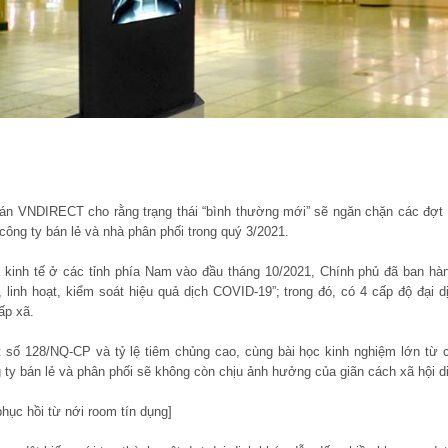
n VNDIRECT cho rằng trạng thái “bình thường mới” sẽ ngăn chặn các đợt 
 công ty bán lẻ và nhà phân phối trong quý 3/2021.
kinh tế ở các tỉnh phía Nam vào đầu tháng 10/2021, Chính phủ đã ban hà
, linh hoạt, kiểm soát hiệu quả dịch COVID-19”; trong đó, có 4 cấp độ đại d
ấp xã.
t số 128/NQ-CP và tỷ lệ tiêm chủng cao, cùng bài học kinh nghiệm lớn từ c
 ty bán lẻ và phân phối sẽ không còn chịu ảnh hưởng của giãn cách xã hội diệ
phục hồi từ nới room tín dụng]