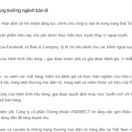
ăng trưởng ngành bán lẻ
nhận định sẽ trở thành động lực chính cho công ty bán lẻ trong trạng thái “b
sản phẩm hiện nay chủ yếu được thực hiện trực tuyến thay vì ngoại tuyến.
của Facebook và Bain & Company, tỷ lệ chi tiêu dành cho các kênh ngoại tuyế
n của hành trình tiêu dùng – giai đoạn khám phá và giai đoạn đánh giá, ít n
, so sánh các mặt hàng, kiểm tra đánh giá và thực hiện nghiên cứu hiện 
ã hội, trang web thương mại điện tử, trang web và video thuộc sở hữu của t
cùng của hành trình tiêu dùng, giai đoạn quyết định mua, trực tuyến mới chỉ
 số bán hàng.
 niêm yết, Công ty cổ phần Chứng khoán VNDIRECT tin rằng việc giới thiệu
à đúng đắn để tăng doanh thu.
opee và Lazada là những trang thương mại điện tử hàng đầu tại Việt Nam v