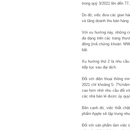
trong quý 3/2021 lên đến 77,8
Do đó, việc đưa các gian hà
và tăng doanh thu bán hàng
Với xu hướng này, những cô
đa dạng trên các trang thư
động (mã chứng khoán: MWG
bật.
Xu hướng thứ 2 là nhu cầu 
tiếp tục sau đại dịch.
Đối với điện thoại thông mi
2021 chỉ khoảng 5- 7%/năm,
cao hơn nhờ nhu cầu đối với
các nhà bán lẻ được ủy quyề
Bên cạnh đó, việc thắt chặ
phẩm Apple sẽ tập trung nh
Đối với sản phẩm làm việc t