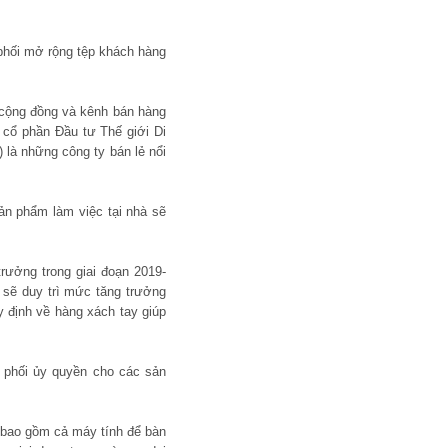
 phối mở rộng tệp khách hàng
 cộng đồng và kênh bán hàng
 cổ phần Đầu tư Thế giới Di
à những công ty bán lẻ nổi
ản phẩm làm việc tại nhà sẽ
trưởng trong giai đoạn 2019-
 sẽ duy trì mức tăng trưởng
y định về hàng xách tay giúp
n phối ủy quyền cho các sản
, bao gồm cả máy tính để bàn