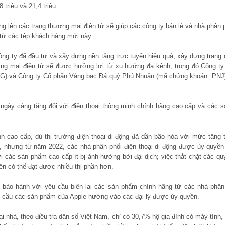
 triệu và 21,4 triệu.
ng lên các trang thương mại điện tử sẽ giúp các công ty bán lẻ và nhà phân
 từ các tệp khách hàng mới này.
ng ty đã đầu tư và xây dựng nền tảng trực tuyến hiệu quả, xây dựng trang
ơng mại điện tử sẽ được hưởng lợi từ xu hướng đa kênh, trong đó Công ty
) và Công ty Cổ phần Vàng bạc Đá quý Phú Nhuận (mã chứng khoán: PNJ) l
ngày càng tăng đối với điện thoại thông minh chính hãng cao cấp và các s
nh cao cấp, dù thị trường điện thoại di động đã dần bão hòa với mức tăng 
 nhưng từ năm 2022, các nhà phân phối điện thoại di động được ủy quyền
 các sản phẩm cao cấp ít bị ảnh hưởng bởi đại dịch; việc thắt chặt các qu
n có thể đạt được nhiều thị phần hơn.
t bảo hành với yêu cầu biên lai các sản phẩm chính hãng từ các nhà phâ
u cầu các sản phẩm của Apple hướng vào các đại lý được ủy quyền.
ại nhà, theo điều tra dân số Việt Nam, chỉ có 30,7% hộ gia đình có máy tính