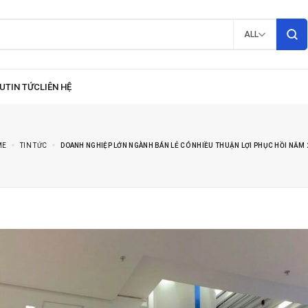
ALL
ME
TIN TỨC
DOANH NGHIỆP LỚN NGÀNH BÁN LẺ CÓ NHIỀU THUẬN LỢI PHỤC HỒI NĂM 