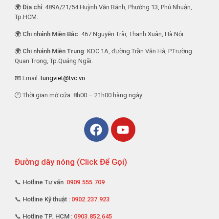
🌍
Địa chỉ
: 489A/21/54 Huỳnh Văn Bánh, Phường 13, Phú Nhuận,
Tp.HCM.
🌍
Chi nhánh Miền Bắc
: 467 Nguyễn Trãi, Thanh Xuân, Hà Nội.
🌍
Chi nhánh Miền Trung
: KDC 1A, đường Trần Văn Hà, P.Trường
Quan Trọng, Tp.Quảng Ngãi.
📧 Email:
tungviet@tvc.vn
🕐 Thời gian mở cửa: 8h00 – 21h00 hàng ngày
Đường dây nóng (Click Để Gọi)
📞 Hotline Tư vấn
0909.555.709
📞 Hotline Kỹ thuật :
0902.237.923
📞 Hotline TP. HCM :
0903.852.645