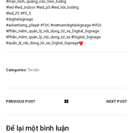
#màn_hình_quảng_cáo_treo_tường
#led
#led_indoor
#led_p3
#led_hội_trường
#led_P2
#P2_5
#digitalsignage
#advertising_player
#TVC
#vietnamdigitalsignage
#VDS
#Phần_mềm_quản_lý_nội_dung_từ_xa_Digital_Signage
#Phần_mềm_quản_lý_nội_dung_từ_xa
#Digital_Signage
#quản_lý_nội_dung_từ_xa_Digital_Signage
Categories:
Tin tức
PREVIOUS POST
NEXT POST
Để lại một bình luận