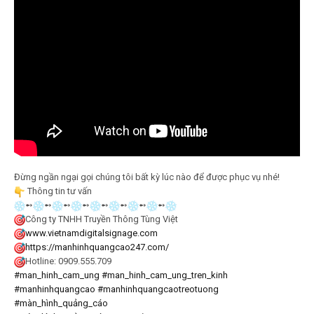
Đừng ngần ngại gọi chúng tôi bất kỳ lúc nào để được phục vụ nhé!
Thông tin tư vấn
➻
➻
➻
➻
➻
➻
➻
➻
Công ty TNHH Truyền Thông Tùng Việt
www.vietnamdigitalsignage.com
https://manhinhquangcao247.com/
Hotline: 0909.555.709
#man_hinh_cam_ung
#man_hinh_cam_ung_tren_kinh
#manhinhquangcao
#manhinhquangcaotreotuong
#màn_hình_quảng_cáo