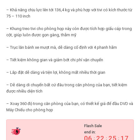
– Khả năng chịu lực lên tới 136,4 kg và phù hợp với tivi có kích thước từ
75 – 110 inch
– Khung treo tivi cho phòng họp này còn được tích hợp giấu cáp trong
cột, giúp luôn được gọn gàng, thẫm mỹ
– Trục lăn bánh xe mượt mà, dễ dàng cố định với 4 phanh hãm
– Tiết kiệm không gian và giảm bớt chi phí vận chuyển
– Lắp đặt dễ dàng và tiện lợi, không mất nhiều thời gian
– Dễ dàng di chuyển bất cứ đâu trong căn phòng của bạn, tiết kiệm
được nhiều diện tích
– Xoay 360 độ trong căn phòng của bạn, có thiết kế giá để đầu DVD và
Flash Sale
end in:
06
22
25
16
:
:
: