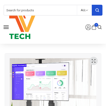
ALL
0