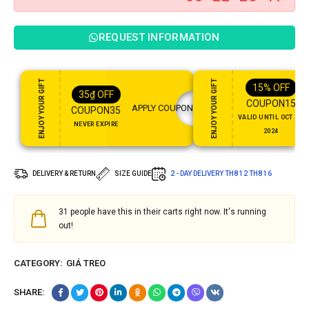
REQUEST INFORMATION
ENJOY YOUR GIFT
ENJOY YOUR GIFT
15%
OFF
35
₫
OFF
COUPON15
APPLY COUPON
COUPON35
VALID UNTIL OCT 31,
NEVER EXPIRE
2024
DELIVERY & RETURN
SIZE GUIDE
2 - DAY DELIVERY
TH8 12
TH8 16
31
people have this in their carts right now. It's running
out!
CATEGORY:
GIÁ TREO
SHARE: