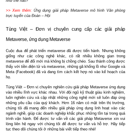
như thế nào?
>> Xem thêm:
Ứng dụng giải pháp Metaverse mô hình Văn phòng 
trực tuyến của Đoàn – Hội
Tùng Việt – Đơn vị chuyên cung cấp các giải pháp 
Metaverse, ứng dụng Metaverse
Cuộc đua để phát triển metaverse đã được tiến hành. Nhưng không 
giống như các công nghệ khác, có rất nhiều không gian trong 
metaverse để đổi mới mà không bị chồng chéo. Sau thành công được 
thấy với tiền điện tử và metaverse, những gã khổng lồ như Google và 
Meta (Facebook) đã và đang tìm cách kết hợp nó vào kế hoạch của 
họ.
Tùng Việt
 – Đơn vị chuyên nghiên cứu giải pháp Metaverse ứng dụng 
vào nhiều lĩnh vực khác nhau. Với đội ngũ kỹ thuật giàu kinh nghiệm, 
luôn nghiên cứu và cập nhật những công nghệ mới sẽ luôn đáp ứng 
những yêu cầu của quý khách. Hơn 16 năm có mặt trên thị trường, 
chúng tôi đã mang đến nhiều giải pháp ứng dụng linh hoạt vào các 
ngành nghề, giúp các doanh nghiệp khắc phục những tồn tại trong quá 
trình vận hành. Để được tư vấn về các giải pháp Metaverse xin vui 
lòng liên hệ ngay với chúng tôi để được tư vấn và hỗ trợ. Hãy tiếp 
tục theo dõi chúng tôi ở những bài viết tiếp theo nhé!