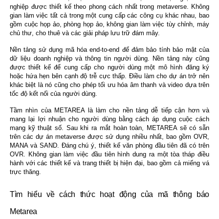
nghiệp được thiết kế theo phong cách nhất trong metaverse. Không 
gian làm việc tất cả trong một cung cấp các công cụ khác nhau, bao 
gồm cuộc họp ảo, phòng họp ảo, không gian làm việc tùy chỉnh, máy 
chủ thư, cho thuê và các giải pháp lưu trữ đám mây.
Nền tảng sử dụng mã hóa end-to-end để đảm bảo tính bảo mật của 
dữ liệu doanh nghiệp và thông tin người dùng. Nền tảng này cũng 
được thiết kế để cung cấp cho người dùng một mô hình đăng ký 
hoặc hứa hẹn bên cạnh độ trễ cực thấp. Điều làm cho dự án trở nên 
khác biệt là nó cũng cho phép tối ưu hóa âm thanh và video dựa trên 
tốc độ kết nối của người dùng.
Tầm nhìn của METAREA là làm cho nền tảng dễ tiếp cận hơn và 
mang lại lợi nhuận cho người dùng bằng cách áp dụng cuộc cách 
mạng kỹ thuật số. Sau khi ra mắt hoàn toàn, METAREA sẽ có sẵn 
trên các dự án metaverse được sử dụng nhiều nhất, bao gồm OVR, 
MANA và SAND. Đáng chú ý, thiết kế văn phòng đầu tiên đã có trên 
OVR. Không gian làm việc đầu tiên hình dung ra một tòa tháp điều 
hành với các thiết kế và trang thiết bị hiện đại, bao gồm cả miếng vá 
trực thăng.
Tìm hiểu về cách thức hoạt động của mã thông báo 
Metarea