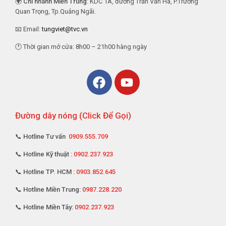
🌍
Chi nhánh Miền Trung
: KDC 1A, đường Trần Văn Hà, P.Trường
Quan Trọng, Tp.Quảng Ngãi.
📧 Email:
tungviet@tvc.vn
🕐 Thời gian mở cửa: 8h00 – 21h00 hàng ngày
Đường dây nóng (Click Để Gọi)
📞 Hotline Tư vấn
0909.555.709
📞 Hotline Kỹ thuật :
0902.237.923
📞 Hotline TP. HCM :
0903.852.645
📞 Hotline Miền Trung:
0987.228.220
📞 Hotline Miền Tây:
0902.237.923