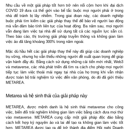
Nhu cầu về một giải pháp tốt hơn trở nên nổi cộm hơn khi đại dịch 
COVID 19 đưa cả thế giới vào bế tắc buộc mọi người phải ở trong 
nhà để tránh bị lây nhiễm. Trong giai đoạn này, các doanh nghiệp 
buộc phải tìm kiếm các giải pháp thay thế để bảo vệ người lao động 
mà vẫn đảm bảo tính liên tục của hoạt động. Ba năm sau, mọi người 
vẫn đang làm việc tại nhà để sử dụng tất cả các nguồn lực sẵn có. 
Theo báo cáo, thị trường giải pháp truyền thông và không gian làm 
việc ảo đã tăng khoảng 300% trong năm ngoái.
Mặc dù hầu hết các giải pháp thay thế này đã giúp các doanh nghiệp 
trụ vững, nhưng họ vẫn thiếu những người đề xuất quan trọng để giúp 
vận hành đầy đủ. Bằng cách sử dụng những cải tiến mới nhất, Web3 
và metaverse, các nhà phát triển đã tìm ra cách cho phép mọi người 
tiếp tục làm việc thoải mái ngay tại nhà của họ trong khi vẫn nhận 
được toàn bộ trải nghiệm từ việc đến văn phòng, do đó đã giới thiệu 
METAREA.
Metarea và hệ sinh thái của giải pháp này
METAREA, được mệnh danh là hệ sinh thái metaverse cho công 
việc, biến đổi trải nghiệm không gian làm việc bằng cách đưa mọi thứ 
vào metaverse. METAREA cung cấp một giải pháp độc đáo bằng 
cách kết hợp kỷ nguyên ảo và lai để tạo ra không gian làm việc tốt 
hơn. METAREA được tạo ra để trở thành địa điểm Hội nghị Doanh 