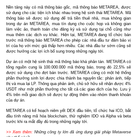
Nền tảng này có mã thông báo gốc, mã thông báo METAREA, được 
sử dụng cho các tiện ích khác nhau trong hệ sinh thái METAREA. Mã 
thông báo sẽ được sử dụng để trả tiền thuê nhà, mua không gian 
trong dự án METAREA, mua tín dụng cho cuộc họp và không gian 
làm việc ảo, thanh toán cho đăng ký và sử dụng tại chỗ cũng như 
mua thêm các dịch vụ khác. Hiện tại, METAREA đang tổ chức bán 
trước mã thông báo METAREA cho phép các nhà đầu tư đảm bảo vị 
trí của họ với mức giá thấp hơn nhiều. Các nhà đầu tư sớm cũng sẽ 
được hưởng các lợi ích bổ sung trong những ngày tới.
Dự án có một hệ sinh thái mã thông báo khá phân tán. METAREA có 
tổng nguồn cung là 100.000.000 mã thông báo, trong đó 22,5% sẽ 
được sử dụng cho đợt bán trước. METAREA cũng có một hệ thống 
phần thưởng sinh lợi được chia thành ba nguyên tắc: phản ánh, tiếp 
thị và mua lại LP. Thông qua phản ánh, chủ sở hữu sẽ nhận được 4% 
USDT như một phần thưởng cho tất cả các giao dịch của họ. Lưu ý 
4% trên mỗi giao dịch sẽ được tự động thêm vào nhóm thanh khoản 
của dự án.
METAREA có kế hoạch niêm yết DEX đầu tiên, tổ chức hai ICO, bắt 
đầu tính năng mã hóa blockchain, thử nghiệm IDO và Alpha và beta 
trước khi ra mắt đầy đủ trong những ngày tới.
>> Xem thêm:
Những công ty lớn đã ứng dụng giải pháp Metaverse 