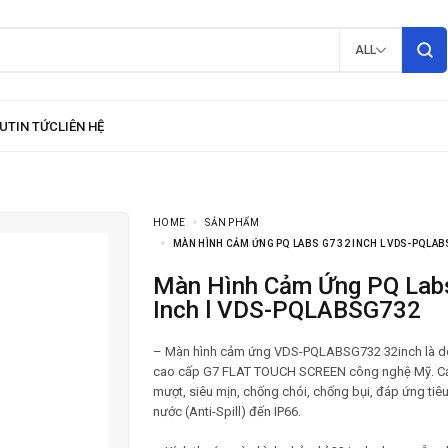
ALL
HOME
SẢN PHẨM
MÀN HÌNH CẢM ỨNG PQ LABS G7 32 INCH L VDS-PQLA
Màn Hình Cảm Ứng PQ Labs G7 32
Inch l VDS-PQLABSG732
– Màn hình cảm ứng VDS-PQLABSG732 32inch là 
cao cấp G7 FLAT TOUCH SCREEN công nghệ Mỹ. C
mượt, siêu mịn, chống chói, chống bụi, đáp ứng ti
nước (Anti-Spill) đến IP66.