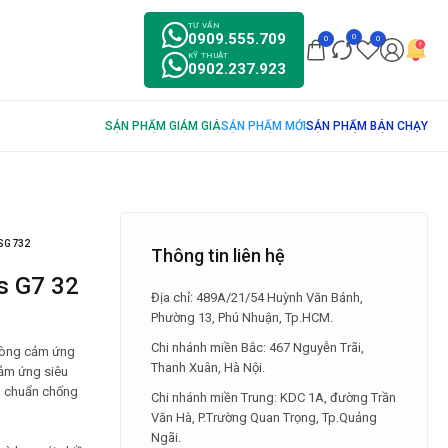
TƯ VẤN
0909.555.709
0
0
0
KỸ THUẬT
0902.237.923
BSG732
Thông tin liên hệ
Địa chỉ: 489A/21/54 Huỳnh Văn Bánh,
Phường 13, Phú Nhuận, Tp.HCM.
Chi nhánh miền Bắc: 467 Nguyễn Trãi,
dòng cảm ứng
Thanh Xuân, Hà Nội.
ảm ứng siêu
êu chuẩn chống
Chi nhánh miền Trung: KDC 1A, đường Trần
Văn Hà, P.Trường Quan Trọng, Tp.Quảng
Ngãi.