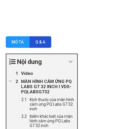
MÔ TẢ
Q & A
Nội dung
Video
MÀN HÌNH CẢM ỨNG PQ
LABS G7 32 INCH l VDS-
PQLABSG732
Kích thước của màn hình
cảm ứng PQ Labs G7 32
inch
Điểm khác biệt của màn
hình cảm ứng PQ Labs
G7 32 inch