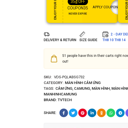
ENJOY YOUR GIFT
ENJOY YOUR GI
35
₫
OFF
APPLY COUPON
COUPON35
NEVER EXPIRE
2 - DAY D
DELIVERY & RETURN
SIZE GUIDE
TH8 10
TH8 14
51
people have this in their carts right now
out!
SKU:
VDS-PQLABSG732
CATEGORY:
MÀN HÌNH CẢM ỨNG
TAGS:
CẢM ỨNG
,
CAMUNG
,
MÀN HÌNH
,
MÀN HÌN
MANHINHCAMUNG
BRAND:
TVTECH
SHARE: