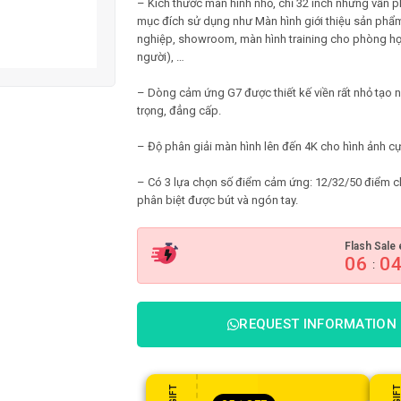
– Kích thước màn hình nhỏ, chỉ 32 inch nhưng vẫn p
mục đích sử dụng như Màn hình giới thiệu sản ph
nghiệp, showroom, màn hình training cho phòng họ
người), …
– Dòng cảm ứng G7 được thiết kế viền rất nhỏ tạo 
trọng, đẳng cấp.
– Độ phân giải màn hình lên đến 4K cho hình ảnh cự
– Có 3 lựa chọn số điểm cảm ứng: 12/32/50 điểm 
phân biệt được bút và ngón tay.
Flash Sale 
06
0
:
REQUEST INFORMATION