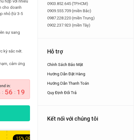
hù hợp với nhiều
0903.852.645 (TP.HCM)
ẩm cho doanh
0909.555.709 (miền Bắc)
p nhỏ (từ 3-5
0987.228.220 (miền Trung)
0902.237.923 (miền Tây)
nên sự sang
Hỗ trợ
c kỳ sắc nét.
chạm, cảm ứng
Chính Sách Bảo Mật
Hướng Dẫn Đặt Hàng
Hướng Dẫn Thanh Toán
end in:
4
56
18
:
:
Quy Định Đổi Trả
Kết nối với chúng tôi
15%
OFF