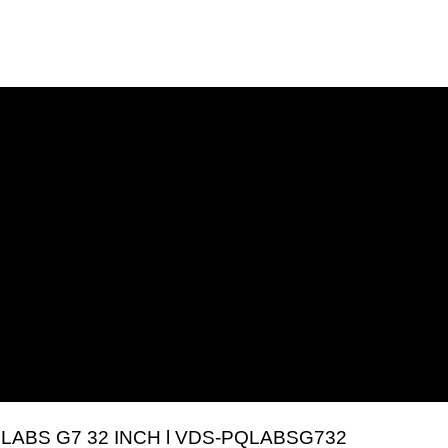
 L
ABS
G7 32 I
NCH l VDS-PQLABSG732