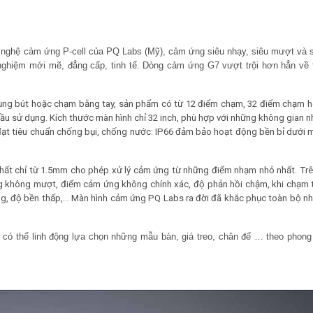
nghệ cảm ứng P-cell của PQ Labs (Mỹ), cảm ứng siêu nhạy, siêu mượt và s
nghiệm mới mẽ, đẳng cấp, tinh tế. Dòng cảm ứng G7 vượt trội hơn hẳn về 
ụng bút hoặc chạm bằng tay, sản phẩm có từ 12 điểm chạm, 32 điểm chạm 
 sử dụng. Kích thước màn hình chỉ 32 inch, phù hợp với những không gian nhỏ
 đạt tiêu chuẩn chống bụi, chống nước: IP66 đảm bảo hoạt động bền bỉ dưới m
hất chỉ từ 1.5mm cho phép xử lý cảm ứng từ những điểm nhạm nhỏ nhất. Trên
g không mượt, điểm cảm ứng không chính xác, độ phản hồi chậm, khi chạm 
ùng, độ bền thấp,… Màn hình cảm ứng PQ Labs ra đời đã khắc phục toàn bộ n
 có thể linh động lựa chọn những mẫu bàn, giá treo, chân đế … theo phong