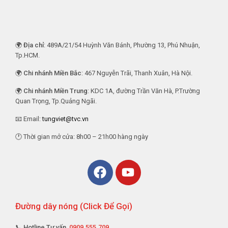
🌍
Địa chỉ
: 489A/21/54 Huỳnh Văn Bánh, Phường 13, Phú Nhuận,
Tp.HCM.
🌍
Chi nhánh Miền Bắc
: 467 Nguyễn Trãi, Thanh Xuân, Hà Nội.
🌍
Chi nhánh Miền Trung
: KDC 1A, đường Trần Văn Hà, P.Trường
Quan Trọng, Tp.Quảng Ngãi.
📧 Email:
tungviet@tvc.vn
🕐 Thời gian mở cửa: 8h00 – 21h00 hàng ngày
Đường dây nóng (Click Để Gọi)
📞 Hotline Tư vấn
0909.555.709