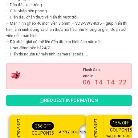
– Dẫn đầu xu hướng.
– Giải pháp tiên phong.
– Hiện đại, chân thực và hiển thị vượt trội.
– Màn hình ghép 46 inch viền 3.5mm – VDS-VWS4635-F giúp hiển thị
hình ảnh sinh động và chân thực mà hầu như không bị gián đoạn bởi
viền của màn hình
– Độ phân giải có thể lên đến 4K cho hình ảnh sắc nét
– Hoạt động bền bỉ 24/7
– Hiển thị nguồn từ máy tính, camera, scada, …
Flash Sale
end in:
06
14
14
21
:
:
:
REQUEST INFORMATION
ENJOY YOUR GIFT
ENJOY YOUR GIFT
15%
OFF
35
₫
OFF
COUPON15
APPLY COUPON
COUPON35
VALID UNTIL OCT 31,