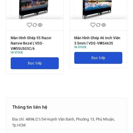
iền
Màn Hình Ghép 55 inch Viền
Mua Màn Hình Ghép 46 inch
3.5mm l VDS-VWS5535
Viền 3.5mm l VDS-
IN STOCK
VWS4635-F
IN STOCK
Đọc tiếp
Đọc tiếp
Thông tin liên hệ
Địa chỉ: 489A/21/54 Huỳnh Văn Bánh, Phường 13, Phú Nhuận,
Tp.HCM.