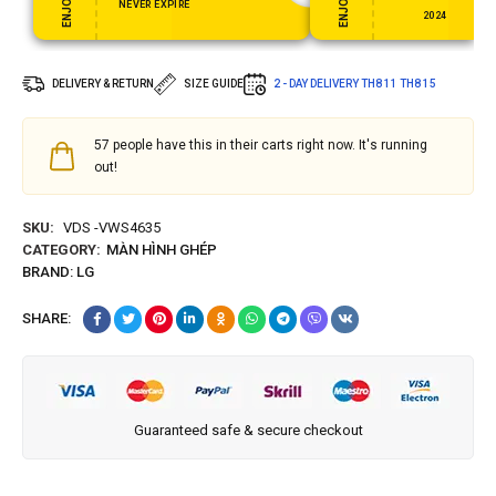
NEVER EXPIRE
2024
DELIVERY & RETURN
SIZE GUIDE
2 - DAY DELIVERY
TH8 11
TH8 15
57
people have this in their carts right now. It's running
out!
SKU:
VDS -VWS4635
CATEGORY:
MÀN HÌNH GHÉP
BRAND:
LG
SHARE:
Guaranteed safe & secure checkout