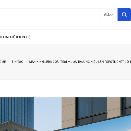
ALL
OME
TIN TỨC
MÀN HÌNH LED NGOÀI TRỜI – ĐƯA THƯƠNG HIỆU LÊN “SPOTLIGHT” ĐÔ 