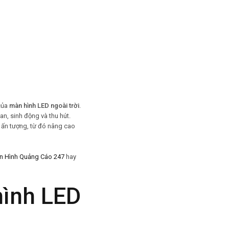
 của
màn hình LED ngoài trời
.
an, sinh động và thu hút.
c ấn tượng, từ đó nâng cao
n Hình Quảng Cáo 247
hay
ình LED