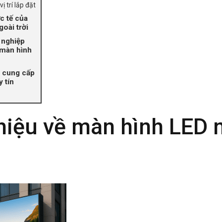
vị trí lắp đặt
c tế của
oài trời
 nghiệp
 màn hình
à cung cấp
 tín
thiệu về
màn hình LED
n