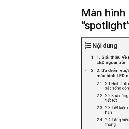
Màn hình 
“spotlight
Nội dung
1. Giới thiệu về
LED ngoài trời
2. Ưu điểm vượt
màn hình LED ng
2.1 Hình ảnh 
sắc sống độ
2.2 Khả năng 
tiết tốt
2.3 Tiết kiệm 
hạn
2.4 Tăng hiệ
thông