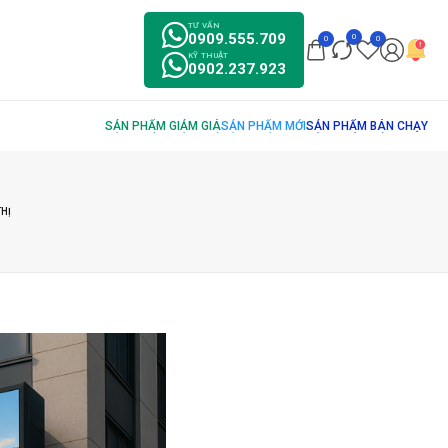
TƯ VẤN
0909.555.709
0
0
0
KỸ THUẬT
0902.237.923
THỊ