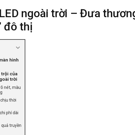
LED ngoài trời – Đưa thương
” đô thị
 màn hình
 trội của
oài trời
rõ nét, màu
ng
chịu thời
chi phí dài
u quả truyền