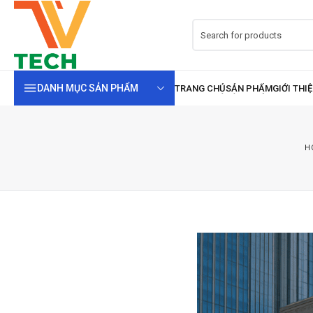
DANH MỤC SẢN PHẨM
H