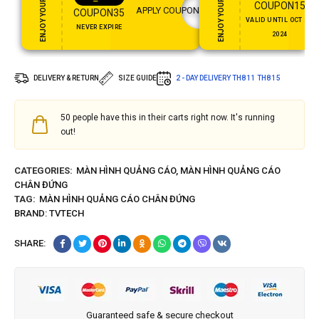
ENJOY YOUR GIFT
ENJOY YOUR GIFT
COUPON15
APPLY COUPON
COUPON35
VALID UNTIL OCT 31,
NEVER EXPIRE
2024
DELIVERY & RETURN
SIZE GUIDE
2 - DAY DELIVERY
TH8 11
TH8 15
50
people have this in their carts right now. It's running
out!
CATEGORIES:
MÀN HÌNH QUẢNG CÁO
,
MÀN HÌNH QUẢNG CÁO
CHÂN ĐỨNG
TAG:
MÀN HÌNH QUẢNG CÁO CHÂN ĐỨNG
BRAND:
TVTECH
SHARE:
Guaranteed safe & secure checkout