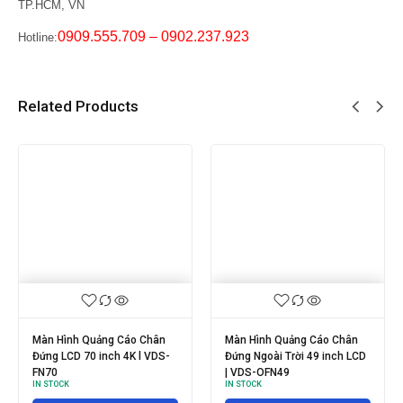
TP.HCM, VN
0909.555.709 – 0902.237.923
Hotline:
Related Products
Màn Hình Quảng Cáo Chân
MÀN HÌNH QUẢNG CÁO 2
Đứng Ngoài Trời 75 inch LCD
MẶT 98 INCH l VDS-2FN98
IN STOCK
| VDS-OFN75
IN STOCK
Đọc tiếp