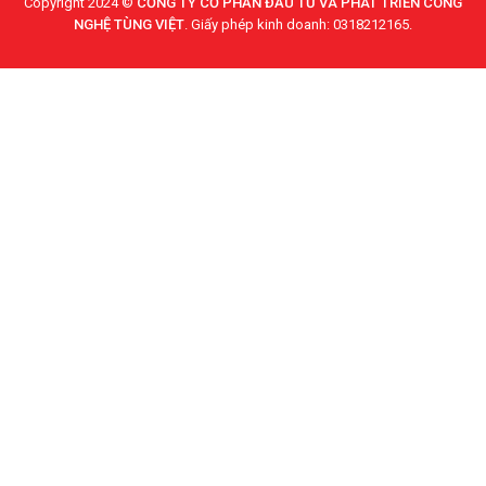
Copyright 2024 ©
CỒNG TY CỔ PHẦN ĐẦU TƯ VÀ PHÁT TRIỂN CÔNG
NGHỆ TÙNG VIỆT
. Giấy phép kinh doanh: 0318212165.