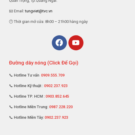
Quan Trọng, Tp.Quảng Ngãi.
📧 Email:
tungviet@tvc.vn
🕐 Thời gian mở cửa: 8h00 – 21h00 hàng ngày
Đường dây nóng (Click Để Gọi)
📞 Hotline Tư vấn
0909.555.709
📞 Hotline Kỹ thuật :
0902.237.923
📞 Hotline TP. HCM :
0903.852.645
📞 Hotline Miền Trung:
0987.228.220
📞 Hotline Miền Tây:
0902.237.923