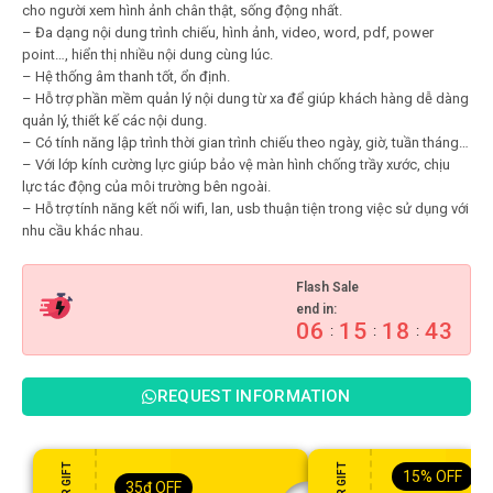
cho người xem hình ảnh chân thật, sống động nhất.
– Đa dạng nội dung trình chiếu, hình ảnh, video, word, pdf, power
point…, hiển thị nhiều nội dung cùng lúc.
– Hệ thống âm thanh tốt, ổn định.
– Hỗ trợ phần mềm quản lý nội dung từ xa để giúp khách hàng dễ dàng
quản lý, thiết kế các nội dung.
– Có tính năng lập trình thời gian trình chiếu theo ngày, giờ, tuần tháng…
– Với lớp kính cường lực giúp bảo vệ màn hình chống trầy xước, chịu
lực tác động của môi trường bên ngoài.
– Hỗ trợ tính năng kết nối wifi, lan, usb thuận tiện trong việc sử dụng với
nhu cầu khác nhau.
Flash Sale
end in:
06
15
18
42
:
:
:
REQUEST INFORMATION
15%
OFF
35
₫
OFF