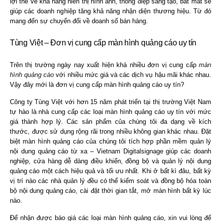
lợi thế về khả năng hiển thị hình ảnh, thông điệp sáng tạo, bắt mắt sẽ
giúp các doanh nghiệp tăng khả năng nhận diện thương hiệu. Từ đó
mang đến sự chuyển đổi về doanh số bán hàng.
Tùng Việt – Đơn vị cung cấp màn hình quảng cáo uy tín
Trên thị trường ngày nay xuất hiện khá nhiều đơn vị cung cấp
màn
hình quảng cáo
với nhiều mức giá và các dịch vụ hậu mãi khác nhau.
Vậy đây mới là đơn vị cung cấp màn hình quảng cáo uy tín?
Công ty Tùng Việt với hơn 15 năm phát triển tại thị trường Việt Nam
tự hào là nhà cung cấp các loại màn hình quảng cáo uy tín với mức
giá thành hợp lý. Các sản phẩm của chúng tôi đa dạng về kích
thước, được sử dụng rộng rãi trong nhiều không gian khác nhau. Đặt
biệt màn hình quảng cáo của chúng tôi tích hợp phần mềm quản lý
nội dung quảng cáo từ xa – Vietnam Digitalsignage giúp các doanh
nghiệp, cửa hàng dễ dàng điều khiển, đồng bộ và quản lý nội dung
quảng cáo một cách hiệu quả và tối ưu nhất. Khi ở bất kì đâu, bất kỳ
vị trí nào các nhà quản lý đều có thể kiểm soát và đồng bộ hóa toàn
bộ nội dung quảng cáo, cài đặt thời gian tắt, mở màn hình bất kỳ lúc
nào.
Để nhận được báo giá các loại màn hình quảng cáo, xin vui lòng để