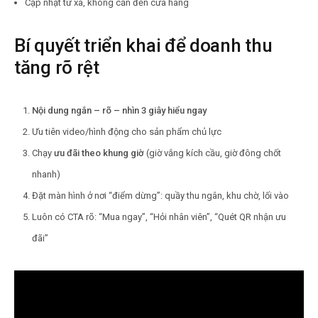
Cập nhật từ xa, không cần đến cửa hàng
Bí quyết triển khai để doanh thu
tăng rõ rệt
Nội dung ngắn – rõ – nhìn 3 giây hiểu ngay
Ưu tiên video/hình động cho sản phẩm chủ lực
Chạy
ưu đãi theo khung giờ
(giờ vắng kích cầu, giờ đông chốt
nhanh)
Đặt màn hình ở nơi “điểm dừng”: quầy thu ngân, khu chờ, lối vào
Luôn có CTA rõ: “Mua ngay”, “Hỏi nhân viên”, “Quét QR nhận ưu
đãi”