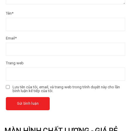
Tên
*
Email
*
Trang web
Lưu tên của tôi, email, và trang web trong trình duyệt này cho lần
bình luận kế tiếp của tôi.
MÀN HÌNH CHẤT LƯỢNG - GIÁ RẺ