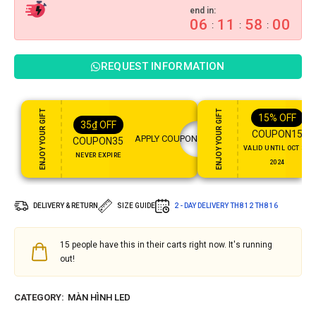
end in:
06
11
57
59
:
:
:
REQUEST INFORMATION
ENJOY YOUR GIFT
ENJOY YOUR GIFT
15%
OFF
35
₫
OFF
COUPON15
APPLY COUPON
COUPON35
VALID UNTIL OCT 31,
NEVER EXPIRE
2024
DELIVERY & RETURN
SIZE GUIDE
2 - DAY DELIVERY
TH8 12
TH8 16
15
people have this in their carts right now. It's running
out!
CATEGORY:
MÀN HÌNH LED