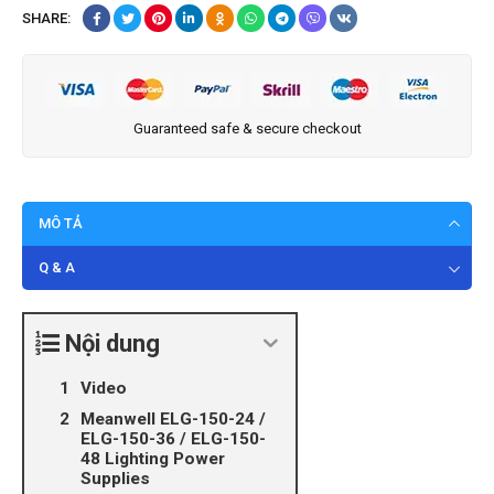
SHARE:
Guaranteed safe & secure checkout
MÔ TẢ
Q & A
Nội dung
Video
Meanwell ELG-150-24 /
ELG-150-36 / ELG-150-
48 Lighting Power
Supplies