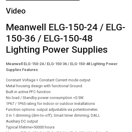
Video
Meanwell ELG-150-24 / ELG-
150-36 / ELG-150-48
Lighting Power Supplies
Meanwell ELG-150-24 / ELG-150-36 / ELG-150-48 Lighting Power
Supplies Features:
Constant Voltage + Constant Current mode output
Metal housing design with functional Ground
Built-in active PFC function
No load / Standby power consumption <0.5W
1P67 / 1P65 rating for indoor or outdoor installations
Function options: output adjustable via potentiometer;
3 in 1 dimming (dim-to-off); Smart timer dimming; DALI;
Auxiliary DC output
Typical lifetime>50000 hours