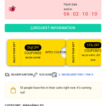
Flash Sale
end in:
06
02
10
09
:
:
:
REQUEST INFORMATION
ENJOY YOUR GIFT
ENJOY YOUR GIFT
15%
OFF
35
₫
OFF
COUPON15
APPLY COUPON
COUPON35
VALID UNTIL OCT 31,
NEVER EXPIRE
2024
DELIVERY & RETURN
SIZE GUIDE
2 - DAY DELIVERY
TH8 11
TH8 15
55
people have this in their carts right now. It's running
out!
CATEGORY:
MÀN HÌNH LED