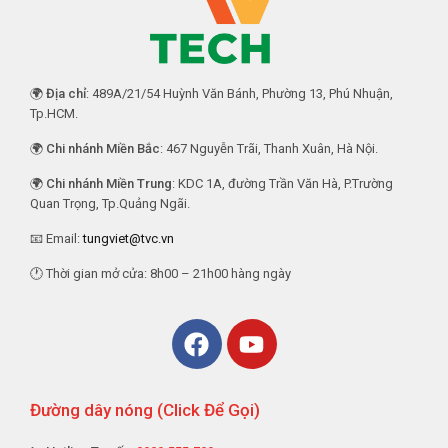
🌍
Địa chỉ
: 489A/21/54 Huỳnh Văn Bánh, Phường 13, Phú Nhuận,
Tp.HCM.
🌍
Chi nhánh Miền Bắc
: 467 Nguyễn Trãi, Thanh Xuân, Hà Nội.
🌍
Chi nhánh Miền Trung
: KDC 1A, đường Trần Văn Hà, P.Trường
Quan Trọng, Tp.Quảng Ngãi.
📧 Email:
tungviet@tvc.vn
🕐 Thời gian mở cửa: 8h00 – 21h00 hàng ngày
Đường dây nóng (Click Để Gọi)