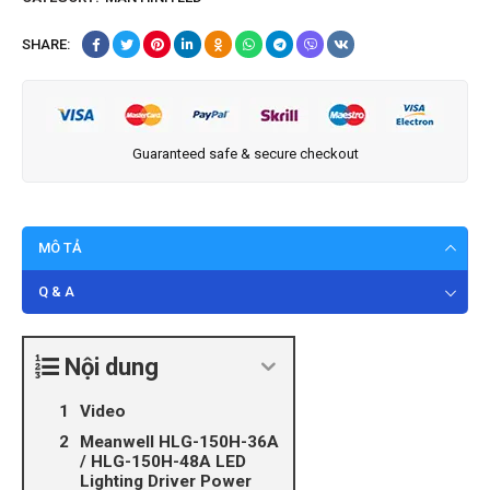
SHARE:
Guaranteed safe & secure checkout
MÔ TẢ
Q & A
Nội dung
Video
Meanwell HLG-150H-36A
/ HLG-150H-48A LED
Lighting Driver Power