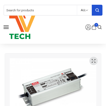
ALL
0