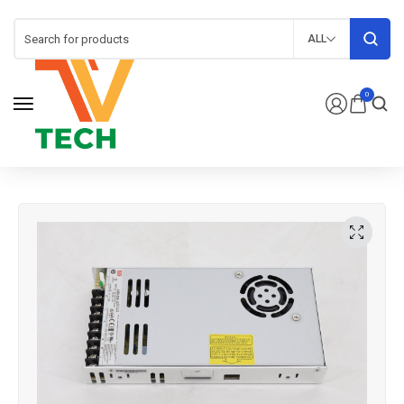
ALL
0