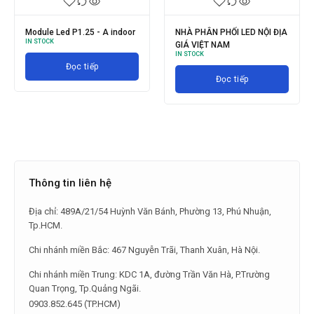
ỊA
VDWALL LVS5066 HD LED
LINSN X8000 LED Wall High
Display Video Controller
Definition Video Processor
IN STOCK
IN STOCK
Đọc tiếp
Đọc tiếp
Thông tin liên hệ
Địa chỉ: 489A/21/54 Huỳnh Văn Bánh, Phường 13, Phú Nhuận,
Tp.HCM.
Chi nhánh miền Bắc: 467 Nguyễn Trãi, Thanh Xuân, Hà Nội.
Chi nhánh miền Trung: KDC 1A, đường Trần Văn Hà, P.Trường
Quan Trọng, Tp.Quảng Ngãi.
0903.852.645 (TP.HCM)