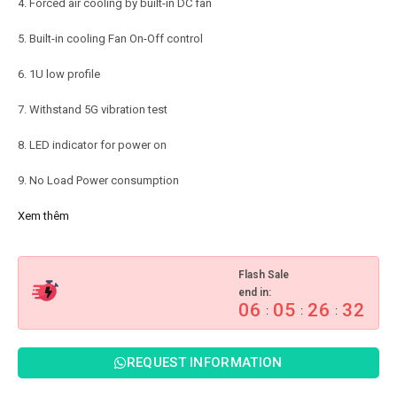
4. Forced air cooling by built-in DC fan
5. Built-in cooling Fan On-Off control
6. 1U low profile
7. Withstand 5G vibration test
8. LED indicator for power on
9. No Load Power consumption
Xem thêm
Flash Sale
end in:
06
05
26
31
:
:
:
REQUEST INFORMATION