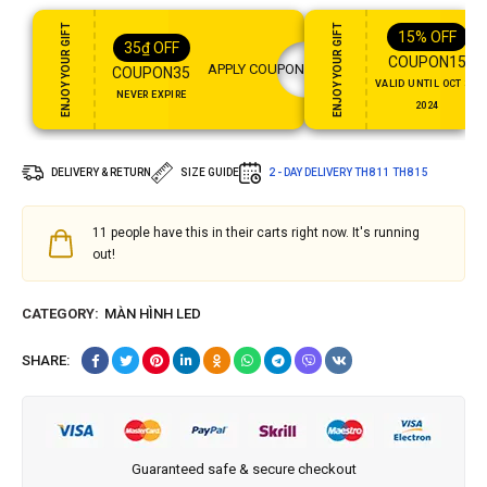
ENJOY YOUR GIFT
ENJOY YOUR GIFT
15%
OFF
35
₫
OFF
COUPON15
APPLY COUPON
COUPON35
VALID UNTIL OCT 31,
NEVER EXPIRE
2024
DELIVERY & RETURN
SIZE GUIDE
2 - DAY DELIVERY
TH8 11
TH8 15
11
people have this in their carts right now. It's running
out!
CATEGORY:
MÀN HÌNH LED
SHARE:
Guaranteed safe & secure checkout