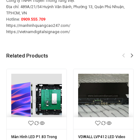
Công ty TNHH Truyền Thông Tùng Việt
Địa chỉ: 489A/21/54 Huỳnh Văn Bánh, Phường 13, Quận Phú Nhuận,
TP.HCM, VN
Hotline:
0909.555.709
https://manhinhquangcao247.com/
https://vietnamdigitalsignage.com/
Related Products
àn Hình LED P1.83 Trong
VDWALL LVP412 LED Video
NHÀ 