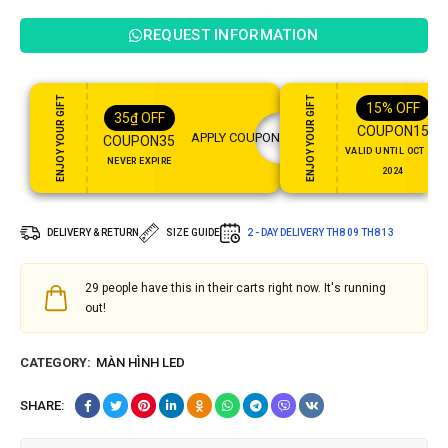
REQUEST INFORMATION
ENJOY YOUR GIFT
ENJOY YOUR GIFT
15%
OFF
35
₫
OFF
COUPON15
APPLY COUPON
COUPON35
VALID UNTIL OCT 31,
NEVER EXPIRE
2024
DELIVERY & RETURN
SIZE GUIDE
2 - DAY DELIVERY
TH8 09
TH8 13
29
people have this in their carts right now. It's running
out!
CATEGORY:
MÀN HÌNH LED
SHARE: