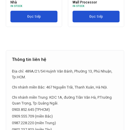
hà
Wall Processor
GIÁ 
 STOCK
IN STOCK
IN ST
Đọc tiếp
Đọc tiếp
Thông tin liên hệ
Địa chỉ: 489A/21/54 Huỳnh Văn Bánh, Phường 13, Phú Nhuận,
Tp.HCM.
Chi nhánh miền Bắc: 467 Nguyễn Trãi, Thanh Xuân, Hà Nội.
Chi nhánh miền Trung: KDC 1A, đường Trần Văn Hà, P.Trường
Quan Trọng, Tp.Quảng Ngãi.
0903.852.645 (TP.HCM)
0909.555.709 (miền Bắc)
0987.228.220 (miền Trung)
0902.237.923 (miền Tây)