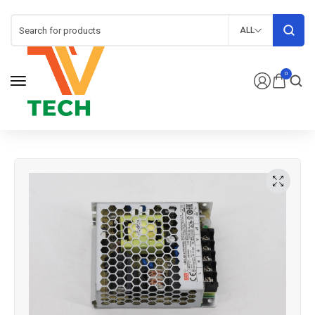
ALL
0