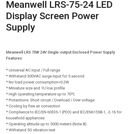
Meanwell LRS-75-24 LED
Display Screen Power
Supply
Meanwell LRS 75W 24V Single-output Enclosed Power Supply
Features:
* Universal AC input / Full range
* Withstand 300VAC surge input for 5 second
* No load power consumption<0.2W
* Miniature size and 1U low profile
* High operating temperature up to 70℃
* Protections: Short circuit / Overload / Over voltage
* Cooling by free air convection
* Compliance to IEC/EN 60335-1 (PD3) and IEC/EN61558-1, -2-16 for
household appliances
* Operating altitude up to 5000 meters (Note.8)
* Withstand 5G vibration test