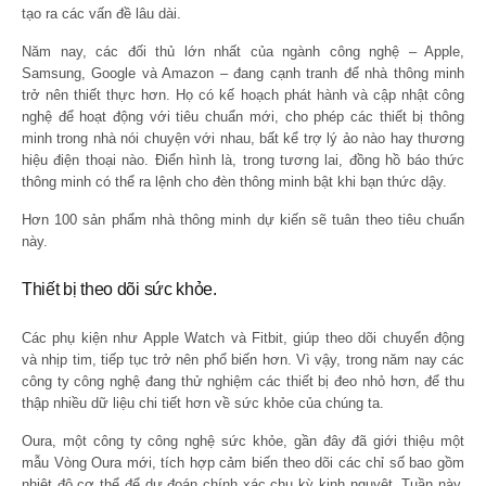
tạo ra các vấn đề lâu dài.
Năm nay, các đối thủ lớn nhất của ngành công nghệ – Apple,
Samsung, Google và Amazon – đang cạnh tranh để nhà thông minh
trở nên thiết thực hơn. Họ có kế hoạch phát hành và cập nhật công
nghệ để hoạt động với tiêu chuẩn mới, cho phép các thiết bị thông
minh trong nhà nói chuyện với nhau, bất kể trợ lý ảo nào hay thương
hiệu điện thoại nào. Điển hình là, trong tương lai, đồng hồ báo thức
thông minh có thể ra lệnh cho đèn thông minh bật khi bạn thức dậy.
Hơn 100 sản phẩm nhà thông minh dự kiến ​​sẽ tuân theo tiêu chuẩn
này.
Thiết bị theo dõi sức khỏe.
Các phụ kiện như Apple Watch và Fitbit, giúp theo dõi chuyển động
và nhịp tim, tiếp tục trở nên phổ biến hơn. Vì vậy, trong năm nay các
công ty công nghệ đang thử nghiệm các thiết bị đeo nhỏ hơn, để thu
thập nhiều dữ liệu chi tiết hơn về sức khỏe của chúng ta.
Oura, một công ty công nghệ sức khỏe, gần đây đã giới thiệu một
mẫu Vòng Oura mới, tích hợp cảm biến theo dõi các chỉ số bao gồm
nhiệt độ cơ thể để dự đoán chính xác chu kỳ kinh nguyệt. Tuần này,