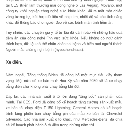
tại CES (triển lãm thương mại công nghệ ở Las Vegas), Movano, một
công ty khởi nghiệp công nghệ sức khỏe khác, đã ra mắt một chiếc
vòng tương tự, kết hợp dữ liệu về nhịp tim, nhiệt độ và các tính năng
khác để thông báo cho người đeo về các bệnh mãn tính tiềm ẩn.
Tuy nhiên, các chuyên gia y tế từ lâu đã cảnh báo về những hậu quả
tiềm ẩn của công nghệ lĩnh vực sức khỏe. Nếu không có ngữ cảnh
thích hợp, dữ liệu có thể chẩn đoán sai bệnh và biến mọi người thành
Người mắc chứng nghi bệnh (hypochondriacs).
Xe điện.
Năm ngoái, Tổng thống Biden đã công bố một mục tiêu đầy tham
vọng: Một nửa số xe bán ra ở Hoa Kỳ vào năm 2030 sẽ là xe chạy
bằng điện chứ không phải chạy bằng khí đốt.
Đáp lại, các nhà sản xuất ô tô lớn đang “tâng bốc” sản phẩm của
mình. Tại CES, Ford đã công bố kế hoạch tăng cường sản xuất mẫu
xe bán tải chạy điện F-150 Lightning; General Motors có kế hoạch
trình làng phiên bản chạy bằng pin của mẫu xe bán tải Chevrolet
Silverado. Các nhà sản xuất ô tô khác, như Mercedes-Benz, đã chia
sẻ kế hoạch phát hành ô tô điện trong những năm tới.