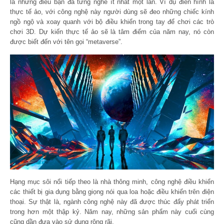
là những điều bạn đã từng nghe ít nhất một lần. Ví dụ điển hình là
thực tế ảo, với công nghệ này người dùng sẽ đeo những chiếc kính
ngồ ngộ và xoay quanh với bộ điều khiển trong tay để chơi các trò
chơi 3D. Dự kiến thực tế ảo sẽ là tâm điểm của năm nay, nó còn
được biết đến với tên gọi “metaverse”.
Hạng mục sôi nổi tiếp theo là nhà thông minh, công nghệ điều khiển
các thiết bị gia dụng bằng giọng nói qua loa hoặc điều khiển trên điện
thoại. Sự thật là, ngành công nghệ này đã được thúc đẩy phát triển
trong hơn một thập kỷ. Năm nay, những sản phẩm này cuối cùng
cũng dần đưa vào sử dụng rộng rãi.