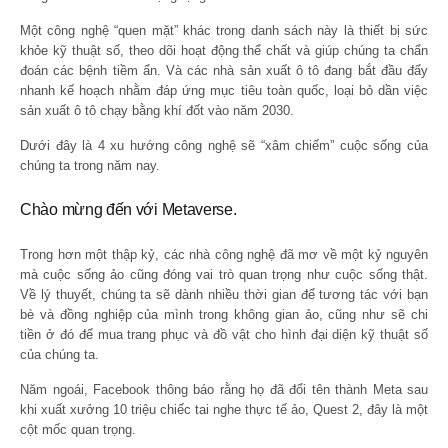
Một công nghệ “quen mặt” khác trong danh sách này là thiết bị sức
khỏe kỹ thuật số, theo dõi hoạt động thể chất và giúp chúng ta chẩn
đoán các bệnh tiềm ẩn. Và các nhà sản xuất ô tô đang bắt đầu đẩy
nhanh kế hoạch nhằm đáp ứng mục tiêu toàn quốc, loại bỏ dần việc
sản xuất ô tô chạy bằng khí đốt vào năm 2030.
Dưới đây là 4 xu hướng công nghệ sẽ “xâm chiếm” cuộc sống của
chúng ta trong năm nay.
Chào mừng đến với Metaverse.
Trong hơn một thập kỷ, các nhà công nghệ đã mơ về một kỷ nguyên
mà cuộc sống ảo cũng đóng vai trò quan trọng như cuộc sống thật.
Về lý thuyết, chúng ta sẽ dành nhiều thời gian để tương tác với bạn
bè và đồng nghiệp của mình trong không gian ảo, cũng như sẽ chi
tiền ở đó để mua trang phục và đồ vật cho hình đại diện kỹ thuật số
của chúng ta.
Năm ngoái, Facebook thông báo rằng họ đã đổi tên thành Meta sau
khi xuất xưởng 10 triệu chiếc tai nghe thực tế ảo, Quest 2, đây là một
cột mốc quan trọng.