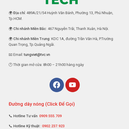
🌍
Địa chỉ
: 489A/21/54 Huỳnh Văn Bánh, Phường 13, Phú Nhuận,
Tp.HCM.
🌍
Chi nhánh Miền Bắc
: 467 Nguyễn Trãi, Thanh Xuân, Hà Nội.
🌍
Chi nhánh Miền Trung
: KDC 1A, đường Trần Văn Hà, P.Trường
Quan Trọng, Tp.Quảng Ngãi.
📧 Email:
tungviet@tvc.vn
🕐 Thời gian mở cửa: 8h00 – 21h00 hàng ngày
Đường dây nóng (Click Để Gọi)
📞 Hotline Tư vấn
0909.555.709
📞 Hotline Kỹ thuật :
0902.237.923