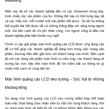
Marketing
Hiện nay đa số các doanh nghiệp đều có các showroom trưng bày,
trình chiếu các sản phẩm của họ. Không thể nào có thể trưng bày tất
cả các mẫu mã, mỗi model một sản phẩm hết được. Do đó họ không
thể truyền đạt hết được tất cả những thông điệp với riêng từng người
một, mà bên cạnh đó chi phí nhân công, con người cũng là điều mà
doanh nghiệp phải băn khoăn suy nghĩ.
Chính vì vậy giải pháp màn hình quảng cáo LCD được ứng dụng vào
để có thể giúp các doanh nghiệp dễ dàng hơn trong việc mang sản
phẩm, thương hiệu đến gần hơn với khách hàng của mình. Bên cạnh
đó với các dòng sản phẩm màn hình có cảm ứng, các khách hàng sẽ
tương tác trực tiếp trên màn hình để tìm kiếm bất cứ thông tin gì
muốn một cách vô cùng tiện lợi.
Màn hình quảng cáo LCD treo tường – Sức hút từ những
khoảng trống
Sử dụng
màn hình quảng cáo LCD treo tường
nhằm thay thế hoàn
toàn việc thuê hàng chục nhân viên tư vấn cho từng khách hàng. Khi
sử dụng màn hình sẽ hiển thị tất cả những thông điệp thông qua các