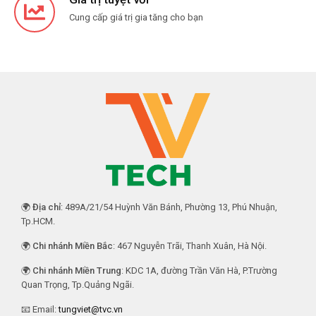
Cung cấp giá trị gia tăng cho bạn
🌍
Địa chỉ
: 489A/21/54 Huỳnh Văn Bánh, Phường 13, Phú Nhuận,
Tp.HCM.
🌍
Chi nhánh Miền Bắc
: 467 Nguyễn Trãi, Thanh Xuân, Hà Nội.
🌍
Chi nhánh Miền Trung
: KDC 1A, đường Trần Văn Hà, P.Trường
Quan Trọng, Tp.Quảng Ngãi.
📧 Email:
tungviet@tvc.vn