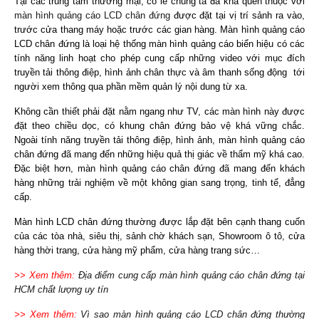
Tại các trung tâm thương mại, có lẽ chúng ta đã khá quen thuộc với
màn hình quảng cáo LCD chân đứng
được đặt tại vị trí sảnh ra vào,
trước cửa thang máy hoặc trước các gian hàng. Màn hình quảng cáo
LCD chân đứng là loại hệ thống màn hình quảng cáo biển hiệu có các
tính năng linh hoạt cho phép cung cấp những video với mục đích
truyền tải thông điệp, hình ảnh chân thực và âm thanh sống động tới
người xem thông qua phần mềm quản lý nội dung từ xa.
Không cần thiết phải đặt nằm ngang như TV, các màn hình này được
đặt theo chiều dọc, có khung chân đứng bảo vệ khá vững chắc.
Ngoài tính năng truyền tải thông điệp, hình ảnh, màn hình quảng cáo
chân đứng đã mang đến những hiệu quả thị giác về thẩm mỹ khá cao.
Đặc biệt hơn, màn hình quảng cáo chân đứng đã mang đến khách
hàng những trải nghiệm về một không gian sang trọng, tinh tế, đẳng
cấp.
Màn hình LCD chân đứng thường được lắp đặt bên cạnh thang cuốn
của các tòa nhà, siêu thị, sảnh chờ khách sạn, Showroom ô tô, cửa
hàng thời trang, cửa hàng mỹ phẩm, cửa hàng trang sức…
>> Xem thêm:
Địa điểm cung cấp màn hình quảng cáo chân đứng tại
HCM chất lượng uy tín
>> Xem thêm:
Vì sao màn hình quảng cáo LCD chân đứng thường