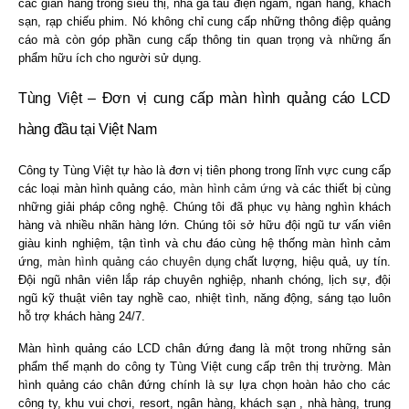
các gian hàng trong siêu thị, nhà ga tàu điện ngầm, ngân hàng, khách
sạn, rạp chiếu phim. Nó không chỉ cung cấp những thông điệp quảng
cáo mà còn góp phần cung cấp thông tin quan trọng và những ấn
phẩm hữu ích cho người sử dụng.
Tùng Việt – Đơn vị cung cấp màn hình quảng cáo LCD
hàng đầu tại Việt Nam
Công ty Tùng Việt tự hào là đơn vị tiên phong trong lĩnh vực cung cấp
các loại màn hình quảng cáo,
màn hình cảm ứng
và các thiết bị cùng
những giải pháp công nghệ. Chúng tôi đã phục vụ hàng nghìn khách
hàng và nhiều nhãn hàng lớn. Chúng tôi sở hữu đội ngũ tư vấn viên
giàu kinh nghiệm, tận tình và chu đáo cùng hệ thống màn hình cảm
ứng,
màn hình quảng cáo chuyên dụng
chất lượng, hiệu quả, uy tín.
Đội ngũ nhân viên lắp ráp chuyên nghiệp, nhanh chóng, lịch sự, đội
ngũ kỹ thuật viên tay nghề cao, nhiệt tình, năng động, sáng tạo luôn
hỗ trợ khách hàng 24/7.
Màn hình quảng cáo LCD chân đứng đang là một trong những sản
phẩm thế mạnh do công ty Tùng Việt cung cấp trên thị trường. Màn
hình quảng cáo chân đứng chính là sự lựa chọn hoàn hảo cho các
công ty, khu vui chơi, resort, ngân hàng, khách sạn , nhà hàng, trung