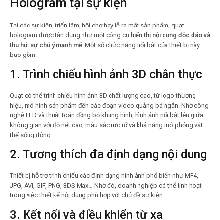
Hologram tại sự kiện
Tại các sự kiện, triển lãm, hội chợ hay lễ ra mắt sản phẩm, quạt
hologram được tận dụng như một công cụ
hiển thị nội dung độc đáo và
thu hút sự chú ý mạnh mẽ
. Một số chức năng nổi bật của thiết bị này
bao gồm:
1.
Trình chiếu hình ảnh 3D chân thực
Quạt có thể trình chiếu hình ảnh 3D chất lượng cao, từ logo thương
hiệu, mô hình sản phẩm đến các đoạn video quảng bá ngắn. Nhờ công
nghệ LED và thuật toán đồng bộ khung hình, hình ảnh nổi bật lên giữa
không gian với độ nét cao, màu sắc rực rỡ và khả năng mô phỏng vật
thể sống động.
2.
Tương thích đa định dạng nội dung
Thiết bị hỗ trợ trình chiếu các định dạng hình ảnh phổ biến như MP4,
JPG, AVI, GIF, PNG, 3DS Max… Nhờ đó, doanh nghiệp có thể linh hoạt
trong việc thiết kế nội dung phù hợp với chủ đề sự kiện.
3.
Kết nối và điều khiển từ xa