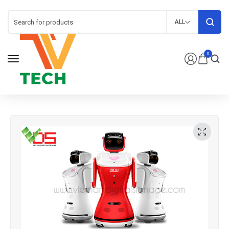
ALL
0