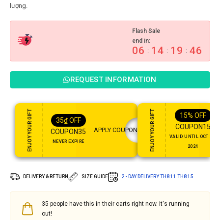
Flash Sale
end in:
06
14
19
45
:
:
:
REQUEST INFORMATION
ENJOY YOUR GIFT
ENJOY YOUR GIFT
15%
OFF
35
₫
OFF
COUPON15
APPLY COUPON
COUPON35
VALID UNTIL OCT 31,
NEVER EXPIRE
2024
DELIVERY & RETURN
SIZE GUIDE
2 - DAY DELIVERY
TH8 11
TH8 15
35
people have this in their carts right now. It's running
out!