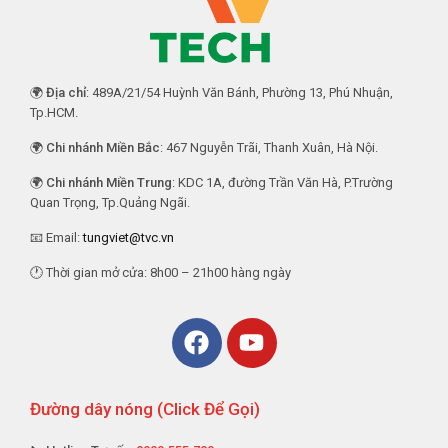
🌍
Địa chỉ
: 489A/21/54 Huỳnh Văn Bánh, Phường 13, Phú Nhuận,
Tp.HCM.
🌍
Chi nhánh Miền Bắc
: 467 Nguyễn Trãi, Thanh Xuân, Hà Nội.
🌍
Chi nhánh Miền Trung
: KDC 1A, đường Trần Văn Hà, P.Trường
Quan Trọng, Tp.Quảng Ngãi.
📧 Email:
tungviet@tvc.vn
🕐 Thời gian mở cửa: 8h00 – 21h00 hàng ngày
Đường dây nóng (Click Để Gọi)