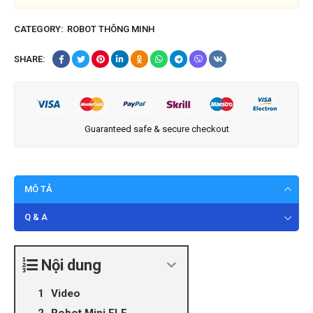
CATEGORY:
ROBOT THÔNG MINH
SHARE:
Guaranteed safe & secure checkout
MÔ TẢ
Q & A
Nội dung
Video