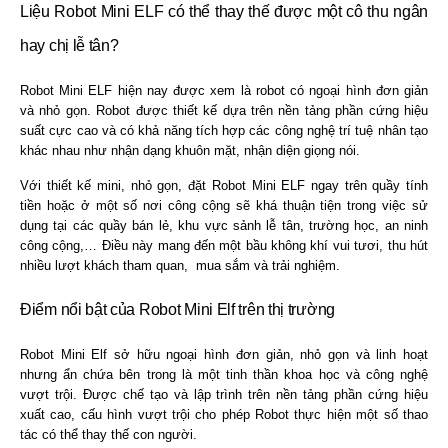
Liệu
Robot Mini ELF
có thể thay thế được một cô thu ngân
hay chị lễ tân?
Robot Mini ELF
hiện nay được xem là robot có ngoại hình đơn giản
và nhỏ gọn. Robot được thiết kế dựa trên nền tảng phần cứng hiệu
suất cực cao và có khả năng tích hợp các công nghệ trí tuệ nhân tạo
khác nhau như nhận dạng khuôn mặt, nhận diện giọng nói.
Với thiết kế mini, nhỏ gọn, đặt
Robot Mini ELF
ngay trên quầy tính
tiền hoặc ở một số nơi công cộng sẽ khá thuận tiện trong việc sử
dụng tại các quầy bán lẻ, khu vực sảnh lễ tân, trường học, an ninh
công cộng,… Điều này mang đến một bầu không khí vui tươi, thu hút
nhiều lượt khách tham quan, mua sắm và trải nghiệm.
Điểm nổi bật của
Robot Mini Elf
trên thị trường
Robot Mini Elf
sở hữu ngoại hình đơn giản, nhỏ gọn và linh hoạt
nhưng ẩn chứa bên trong là một tinh thần khoa học và công nghệ
vượt trội. Được chế tạo và lập trình trên nền tảng phần cứng hiệu
xuất cao, cấu hình vượt trội cho phép Robot thực hiện một số thao
tác có thể thay thế con người.