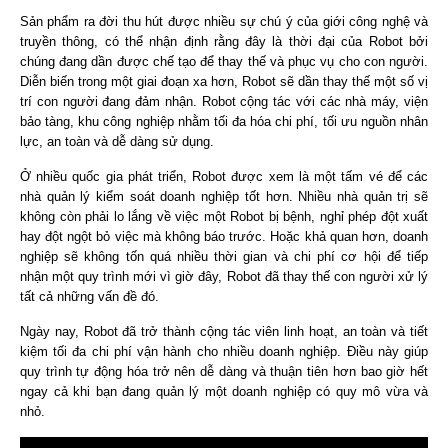
Sản phẩm ra đời thu hút được nhiều sự chú ý của giới công nghệ và
truyền thông, có thể nhận định rằng đây là thời đại của Robot bởi
chúng đang dần được chế tạo để thay thế và phục vụ cho con người.
Diễn biến trong một giai đoạn xa hơn, Robot sẽ dần thay thế một số vị
trí con người đang đảm nhận. Robot cộng tác với các nhà máy, viện
bảo tàng, khu công nghiệp nhằm tối đa hóa chi phí, tối ưu nguồn nhân
lực, an toàn và dễ dàng sử dụng.
Ở nhiều quốc gia phát triển, Robot được xem là một tấm vé để các
nhà quản lý kiểm soát doanh nghiệp tốt hơn. Nhiều nhà quản trị sẽ
không còn phải lo lắng về việc một Robot bị bệnh, nghỉ phép đột xuất
hay đột ngột bỏ việc mà không báo trước. Hoặc khả quan hơn, doanh
nghiệp sẽ không tốn quá nhiều thời gian và chi phí cơ hội để tiếp
nhận một quy trình mới vì giờ đây, Robot đã thay thế con người xử lý
tất cả những vấn đề đó.
Ngày nay, Robot đã trở thành cộng tác viên linh hoạt, an toàn và tiết
kiệm tối đa chi phí vận hành cho nhiều doanh nghiệp. Điều này giúp
quy trình tự động hóa trở nên dễ dàng và thuận tiên hơn bao giờ hết
ngay cả khi bạn đang quản lý một doanh nghiệp có quy mô vừa và
nhỏ.