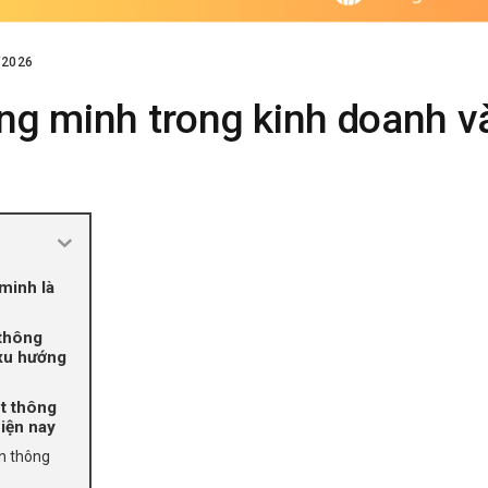
/2026
ng minh trong kinh doanh và
minh là
 thông
 xu hướng
ot thông
iện nay
ân thông