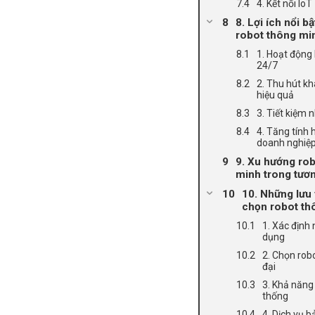
4. Kết nối IoT
8. Lợi ích nổi b
robot thông mi
1. Hoạt động 
24/7
2. Thu hút k
hiệu quả
3. Tiết kiệm 
4. Tăng tính 
doanh nghiệ
9. Xu hướng ro
minh trong tươn
10. Những lưu 
chọn robot th
1. Xác định
dụng
2. Chọn robo
đại
3. Khả năng
thống
4. Dịch vụ 