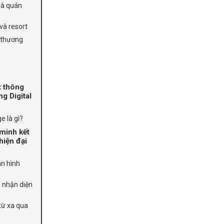
và quán
và resort
 thương
t thông
g Digital
e là gì?
minh kết
hiện đại
àn hình
I nhận diện
 từ xa qua