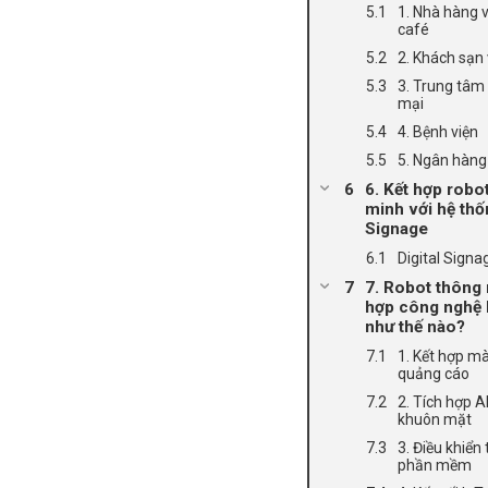
1. Nhà hàng 
café
2. Khách sạn 
3. Trung tâm
mại
4. Bệnh viện
5. Ngân hàng
6. Kết hợp robo
minh với hệ thốn
Signage
Digital Signag
7. Robot thông 
hợp công nghệ 
như thế nào?
1. Kết hợp m
quảng cáo
2. Tích hợp A
khuôn mặt
3. Điều khiển
phần mềm