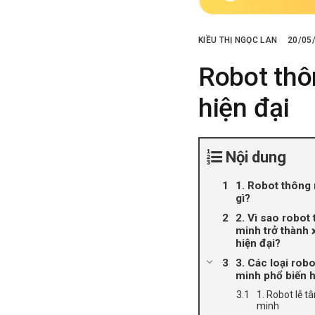
KIỀU THỊ NGỌC LAN
20/05
Robot thô
hiện đại
Nội dung
1. Robot thông 
gì?
2. Vì sao robot
minh trở thành
hiện đại?
3. Các loại rob
minh phổ biến h
1. Robot lễ t
minh