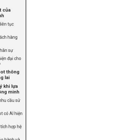
ật của
nh
liên tục
hách hàng
nhân sự
hiện đại cho
p
bot thông
g lai
ý khi lựa
ông minh
 nhu cầu sử
t có AI hiện
 tích hợp hệ
bảo hành và