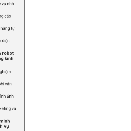
c vụ nhà
ng cáo
 hàng tự
n diện
a robot
ng kinh
nghiệm
phí vận
hình ảnh
keting và
 minh
ch vụ