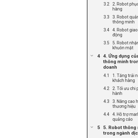
2. Robot phụ
hàng
3. Robot quả
thông minh
4. Robot giao
động
5. Robot nhậ
khuôn mặt
4. Ứng dụng củ
thông minh tro
doanh
1. Tăng trải 
khách hàng
2. Tối ưu chi 
hành
3. Nâng cao 
thương hiệu
4. Hỗ trợ mar
quảng cáo
5. Robot thông
trong ngành dị