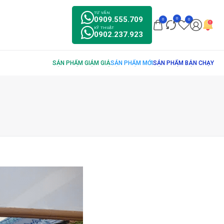
TƯ VẤN
0909.555.709
0
0
0
KỸ THUẬT
0902.237.923