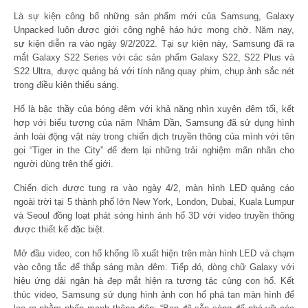
Là sự kiện công bố những sản phẩm mới của Samsung, Galaxy
Unpacked luôn được giới công nghệ háo hức mong chờ. Năm nay,
sự kiện diễn ra vào ngày 9/2/2022. Tại sự kiện này, Samsung đã ra
mắt Galaxy S22 Series với các sản phẩm Galaxy S22, S22 Plus và
S22 Ultra, được quảng bá với tính năng quay phim, chụp ảnh sắc nét
trong điều kiện thiếu sáng.
Hổ là bậc thầy của bóng đêm với khả năng nhìn xuyên đêm tối, kết
hợp với biểu tượng của năm Nhâm Dần, Samsung đã sử dụng hình
ảnh loài động vật này trong chiến dịch truyền thông của mình với tên
gọi “Tiger in the City” để đem lại những trải nghiệm mãn nhãn cho
người dùng trên thế giới.
Chiến dịch được tung ra vào ngày 4/2, màn hình LED quảng cáo
ngoài trời tại 5 thành phố lớn New York, London, Dubai, Kuala Lumpur
và Seoul đồng loạt phát sóng hình ảnh hổ 3D với video truyền thông
được thiết kế đặc biệt.
Mở đầu video, con hổ khổng lồ xuất hiện trên màn hình LED và chạm
vào công tắc để thắp sáng màn đêm. Tiếp đó, dòng chữ Galaxy với
hiệu ứng dải ngân hà đẹp mắt hiện ra tương tác cùng con hổ. Kết
thúc video, Samsung sử dụng hình ảnh con hổ phá tan màn hình để