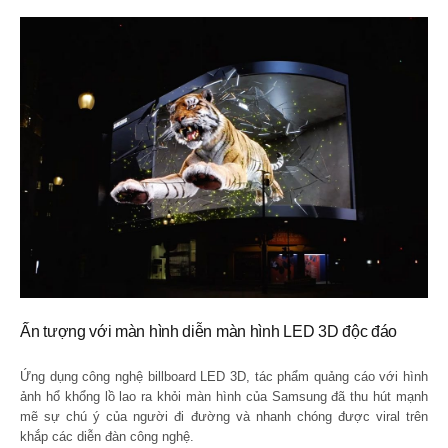
Ấn tượng với màn hình diễn màn hình LED 3D độc đáo
Ứng dụng công nghệ billboard LED 3D, tác phẩm quảng cáo với hình
ảnh hổ khổng lồ lao ra khỏi màn hình của Samsung đã thu hút mạnh
mẽ sự chú ý của người đi đường và nhanh chóng được viral trên
khắp các diễn đàn công nghệ.