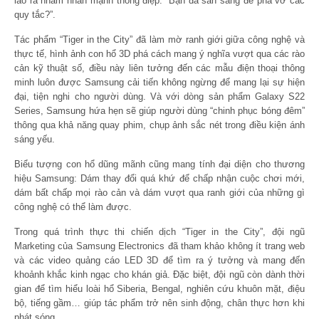
lao ra nhằm nhấn mạnh thông điệp: “Bạn đã sẵn sàng để phá vỡ các
quy tắc?”.
Tác phẩm “Tiger in the City” đã làm mờ ranh giới giữa công nghệ và
thực tế, hình ảnh con hổ 3D phá cách mang ý nghĩa vượt qua các rào
cản kỹ thuật số, điều này liên tưởng đến các mẫu điện thoại thông
minh luôn được Samsung cải tiến không ngừng để mang lại sự hiện
đại, tiện nghi cho người dùng. Và với dòng sản phẩm Galaxy S22
Series, Samsung hứa hẹn sẽ giúp người dùng “chinh phục bóng đêm”
thông qua khả năng quay phim, chụp ảnh sắc nét trong điều kiện ánh
sáng yếu.
Biểu tượng con hổ dũng mãnh cũng mang tính đại diện cho thương
hiệu Samsung: Dám thay đổi quá khứ để chấp nhận cuộc chơi mới,
dám bất chấp mọi rào cản và dám vượt qua ranh giới của những gì
công nghệ có thể làm được.
Trong quá trình thực thi chiến dịch “Tiger in the City”, đội ngũ
Marketing của Samsung Electronics đã tham khảo không ít trang web
và các video quảng cáo LED 3D để tìm ra ý tưởng và mang đến
khoảnh khắc kinh ngạc cho khán giả. Đặc biệt, đội ngũ còn dành thời
gian để tìm hiểu loài hổ Siberia, Bengal, nghiên cứu khuôn mặt, điệu
bộ, tiếng gầm… giúp tác phẩm trở nên sinh động, chân thực hơn khi
phát sóng.