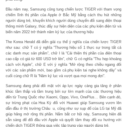
Đầu năm nay, Samsung cũng tung chiến lược TIGER với tham vọng
chiếm lĩnh thị phần của Apple ở Bắc Mỹ bằng cách thu hút những
người dùng trẻ, khuyến khích người dùng chuyển đổi sang điện thoại
thông minh Galaxy, thúc đẩy sự hiện diện của các phụ kiện điện tử và
biến năm 2022 trở thành năm kỷ lục của thương hiệu
The Korea Herald đã diễn giải cụ thể ý nghĩa của chiến lược TIGER
như sau: chữ T có ý nghĩa “Thương hiệu số 1 thực sự trong tất cả
các danh mục sản phẩm”, chữ I là “Cải thiện thị phần của điện thoại
cao cấp có giá từ 600 USD trở lên”, chữ G có nghĩa “Thu hẹp khoảng
cách với Apple”, chữ E với ý nghĩa “Mở rộng theo chiều ngang đối
với các sản phẩm mới, bao gồm cả phụ kiện tai nghe không dây” và
cuối cùng chữ R là “Năm kỷ lục và vượt qua mọi mong đợi”.
Samsung đang phải đối mặt với áp lực ngày càng gia tăng ở phân
khúc tầm thấp và tầm trung bởi sự lớn mạnh của các thương hiệu
đến từ Trung Quốc như Xiaomi, Oppo, Vivo, OnePlus… Bên cạnh đó,
sự trừng phạt của Hoa Kỳ đối với Huawei giúp Samsung vươn lên
dẫn đầu ở thị trường Châu u, cũng như sự sụp đổ của LG tại Mỹ đã
giúp hãng mở rộng thị phần. Nắm bắt cơ hội này, Samsung hiện đã
sẵn sàng để đối đầu với Apple và quyết tâm thay đổi xu hướng với
chiến dịch TIGER thông qua việc tập trung vào người dùng trẻ.