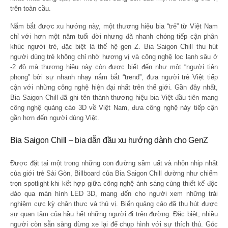
trên toàn cầu.
Nắm bắt được xu hướng này, một thương hiệu bia “trẻ” từ Việt Nam
chỉ với hơn một năm tuổi đời nhưng đã nhanh chóng tiếp cận phân
khúc người trẻ, đặc biệt là thế hệ gen Z. Bia Saigon Chill thu hút
người dùng trẻ không chỉ nhờ hương vị và công nghệ lọc lạnh sâu ở
-2 độ mà thương hiệu này còn được biết đến như một “người tiên
phong” bởi sự nhanh nhạy nắm bắt “trend”, đưa người trẻ Việt tiếp
cận với những công nghệ hiện đại nhất trên thế giới. Gần đây nhất,
Bia Saigon Chill đã ghi tên thành thương hiệu bia Việt đầu tiên mang
công nghệ quảng cáo 3D về Việt Nam, đưa công nghệ này tiếp cận
gần hơn đến người dùng Việt.
Bia Saigon Chill – bia dẫn đầu xu hướng dành cho GenZ
Được đặt tại một trong những con đường sầm uất và nhộn nhịp nhất
của giới trẻ Sài Gòn, Billboard của Bia Saigon Chill dường như chiếm
trọn spotlight khi kết hợp giữa công nghệ ánh sáng cùng thiết kế độc
đáo qua màn hình LED 3D, mang đến cho người xem những trải
nghiệm cực kỳ chân thực và thú vị. Biển quảng cáo đã thu hút được
sự quan tâm của hầu hết những người đi trên đường. Đặc biệt, nhiều
người còn sẵn sàng dừng xe lại để chụp hình với sự thích thú. Góc