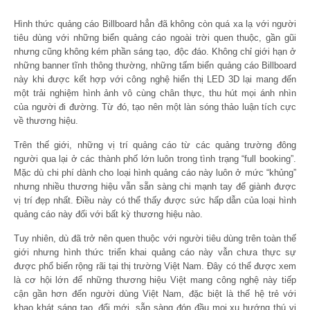
Hình thức quảng cáo Billboard hẳn đã không còn quá xa lạ với người
tiêu dùng với những biển quảng cáo ngoài trời quen thuộc, gần gũi
nhưng cũng không kém phần sáng tạo, độc đáo. Không chỉ giới hạn ở
những banner tĩnh thông thường, những tấm biển quảng cáo Billboard
này khi được kết hợp với công nghệ hiển thị LED 3D lại mang đến
một trải nghiệm hình ảnh vô cùng chân thực, thu hút mọi ánh nhìn
của người đi đường. Từ đó, tạo nên một làn sóng thảo luận tích cực
về thương hiệu.
Trên thế giới, những vị trí quảng cáo từ các quảng trường đông
người qua lại ở các thành phố lớn luôn trong tình trạng “full booking”.
Mặc dù chi phí dành cho loại hình quảng cáo này luôn ở mức “khủng”
nhưng nhiều thương hiệu vẫn sẵn sàng chi mạnh tay để giành được
vị trí đẹp nhất. Điều này có thể thấy được sức hấp dẫn của loại hình
quảng cáo này đối với bất kỳ thương hiệu nào.
Tuy nhiên, dù đã trở nên quen thuộc với người tiêu dùng trên toàn thế
giới nhưng hình thức triển khai quảng cáo này vẫn chưa thực sự
được phổ biến rộng rãi tại thị trường Việt Nam. Đây có thể được xem
là cơ hội lớn để những thương hiệu Việt mang công nghệ này tiếp
cận gần hơn đến người dùng Việt Nam, đặc biệt là thế hệ trẻ với
khao khát sáng tạo, đổi mới, sẵn sàng đón đầu mọi xu hướng thú vị