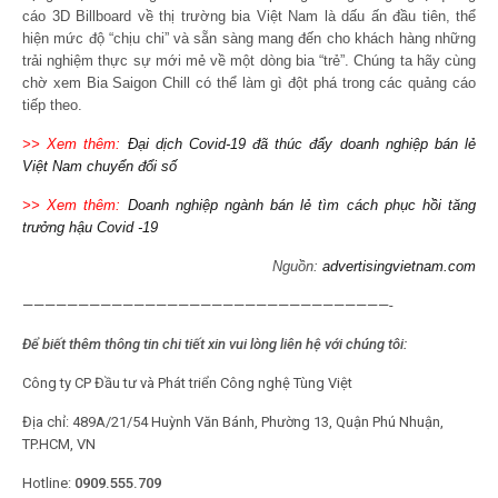
cáo 3D Billboard về thị trường bia Việt Nam là dấu ấn đầu tiên, thể
hiện mức độ “chịu chi” và sẵn sàng mang đến cho khách hàng những
trải nghiệm thực sự mới mẻ về một dòng bia “trẻ”. Chúng ta hãy cùng
chờ xem Bia Saigon Chill có thể làm gì đột phá trong các quảng cáo
tiếp theo.
>> Xem thêm:
Đại dịch Covid-19 đã thúc đẩy doanh nghiệp bán lẻ
Việt Nam chuyển đổi số
>> Xem thêm:
Doanh nghiệp ngành bán lẻ tìm cách phục hồi tăng
trưởng hậu Covid -19
Nguồn:
advertisingvietnam.com
—————————————————————————————————-
Để biết thêm thông tin chi tiết xin vui lòng liên hệ với chúng tôi:
Công ty CP Đầu tư và Phát triển Công nghệ Tùng Việt
Địa chỉ: 489A/21/54 Huỳnh Văn Bánh, Phường 13, Quận Phú Nhuận,
TP.HCM, VN
Hotline:
0909.555.709