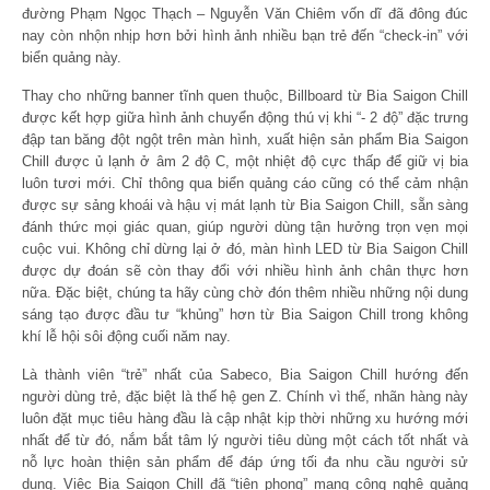
đường Phạm Ngọc Thạch – Nguyễn Văn Chiêm vốn dĩ đã đông đúc
nay còn nhộn nhịp hơn bởi hình ảnh nhiều bạn trẻ đến “check-in” với
biển quảng này.
Thay cho những banner tĩnh quen thuộc, Billboard từ Bia Saigon Chill
được kết hợp giữa hình ảnh chuyển động thú vị khi “- 2 độ” đặc trưng
đập tan băng đột ngột trên màn hình, xuất hiện sản phẩm Bia Saigon
Chill được ủ lạnh ở âm 2 độ C, một nhiệt độ cực thấp để giữ vị bia
luôn tươi mới. Chỉ thông qua biển quảng cáo cũng có thể cảm nhận
được sự sảng khoái và hậu vị mát lạnh từ Bia Saigon Chill, sẵn sàng
đánh thức mọi giác quan, giúp người dùng tận hưởng trọn vẹn mọi
cuộc vui. Không chỉ dừng lại ở đó, màn hình LED từ Bia Saigon Chill
được dự đoán sẽ còn thay đổi với nhiều hình ảnh chân thực hơn
nữa. Đặc biệt, chúng ta hãy cùng chờ đón thêm nhiều những nội dung
sáng tạo được đầu tư “khủng” hơn từ Bia Saigon Chill trong không
khí lễ hội sôi động cuối năm nay.
Là thành viên “trẻ” nhất của Sabeco, Bia Saigon Chill hướng đến
người dùng trẻ, đặc biệt là thế hệ gen Z. Chính vì thế, nhãn hàng này
luôn đặt mục tiêu hàng đầu là cập nhật kịp thời những xu hướng mới
nhất để từ đó, nắm bắt tâm lý người tiêu dùng một cách tốt nhất và
nỗ lực hoàn thiện sản phẩm để đáp ứng tối đa nhu cầu người sử
dụng. Việc Bia Saigon Chill đã “tiên phong” mang công nghệ quảng