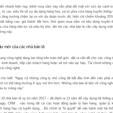
iển nhanh hiện nay, kênh mua sắm này vẫn phải đối mặt với sức ép cạnh tra
 từ các siêu thị về sự đa dạng hàng hóa, và từ phía cửa hàng truyền thống về
ã tăng trưởng chậm lại so với dự đoán trước đó, hiện chỉ chiếm khoảng 25%
ặt bằng cao, giá thành đắt hơn, thói quen mua sắm và tiêu dùng truyền 
a cửa hàng tiện lợi và siêu thị nhỏ, đòi hỏi các nhà bán lẻ cần xây dựng một
ường này.
ư mới của các nhà bán lẻ
g công nghệ đang lan rộng trên toàn thế giới, đặt ra vấn đề cho các công ty
 kinh doanh, tiếp cận khách hàng hoặc sẽ trở nên lạc hậu. Tài chính không
cả công nghệ.
 cho biết: “Ngay cả những công ty nhỏ cũng đã bắt đầu tính đến việc phả
mới có thể tăng trưởng ở quy mô lớn hơn. Những nhà bán lẻ làm về công ng
ầu tư mảng này”.
g 10 nhà bán lẻ uy tín năm 2017 – đã dành ra 13 năm để xây dựng hệ thống qu
app, CRM… vào trong tất cả các hoạt động quản lý bán hàng, quản lý kh
h hàng hay cả tuyển dụng… Đó chính là “bí quyết” để vận hành một hệ th