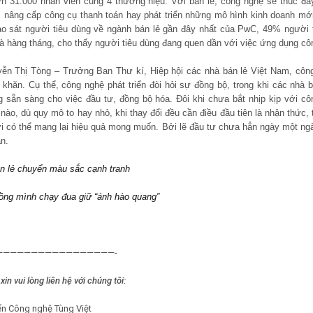
 hơn 31.000 nhân viên cùng 4 thương hiệu. Với bán lẻ, công nghệ sẽ thúc đẩ
 nâng cấp công cụ thanh toán hay phát triển những mô hình kinh doanh mới
ảo sát người tiêu dùng về ngành bán lẻ gần đây nhất của PwC, 49% người t
 là hàng tháng, cho thấy người tiêu dùng đang quen dần với việc ứng dụng 
ễn Thị Tòng – Trưởng Ban Thư kí, Hiệp hội các nhà bán lẻ Việt Nam, công 
khăn. Cụ thể, công nghệ phát triển đòi hỏi sự đồng bộ, trong khi các nhà bá
g sẵn sàng cho việc đầu tư, đồng bộ hóa. Đôi khi chưa bắt nhịp kịp với cô
 nào, dù quy mô to hay nhỏ, khi thay đổi đều cần điều đầu tiên là nhận thức,
i có thể mang lại hiệu quả mong muốn. Bởi lẽ đầu tư chưa hẳn ngày một ngà
n.
án lẻ chuyển màu sắc cạnh tranh
gồng mình chạy đua giữ “ánh hào quang”
—————————————————-
xin vui lòng liên hệ với chúng tôi:
iển Công nghệ Tùng Việt