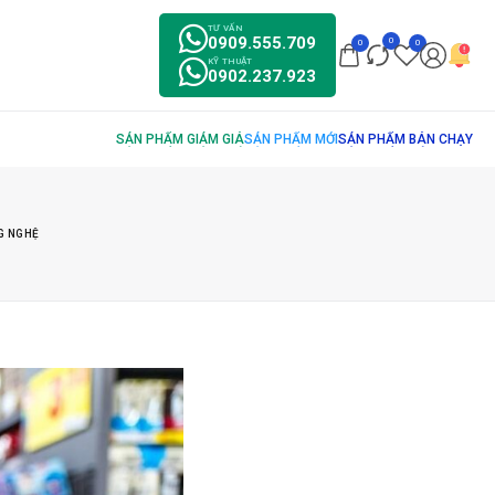
TƯ VẤN
0909.555.709
0
0
0
KỸ THUẬT
0902.237.923
NG NGHỆ