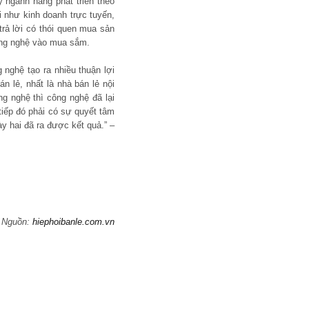
y ngành hàng phát triển theo
 như kinh doanh trực tuyến,
rả lời có thói quen mua sản
công nghệ vào mua sắm.
nghệ tạo ra nhiều thuận lợi
n lẻ, nhất là nhà bán lẻ nội
ng nghệ thì công nghệ đã lại
 tiếp đó phải có sự quyết tâm
y hai đã ra được kết quả.” –
Nguồn:
hiephoibanle.com.vn