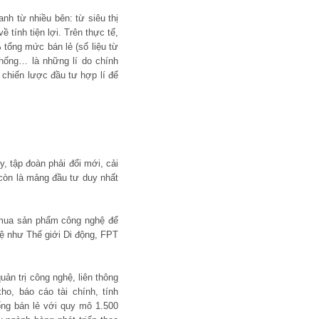
nh từ nhiều bên: từ siêu thị
 tính tiện lợi. Trên thực tế,
 tổng mức bán lẻ (số liệu từ
thống… là những lí do chính
 chiến lược đầu tư hợp lí để
, tập đoàn phải đổi mới, cải
 còn là mảng đầu tư duy nhất
i mua sản phẩm công nghệ để
hệ như Thế giới Di động, FPT
ản trị công nghệ, liên thông
o, báo cáo tài chính, tính
ống bán lẻ với quy mô 1.500