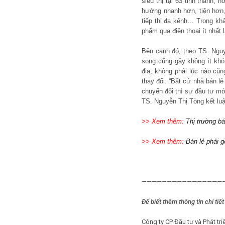
siêu thị tại 63 tỉnh thành,
hướng nhanh hơn, tiện hơn,
tiếp thị đa kênh… Trong kh
phẩm qua điện thoại ít nhất
Bên cạnh đó, theo TS. Nguy
song cũng gây không ít khó 
địa, không phải lúc nào cũn
thay đổi. “Bất cứ nhà bán lẻ
chuyển đổi thì sự đầu tư mớ
TS. Nguyễn Thị Tòng kết luậ
>> Xem thêm:
Thị trường b
>> Xem thêm:
Bán lẻ phải 
————————————————
Để biết thêm thông tin chi tiết 
Công ty CP Đầu tư và Phát tr