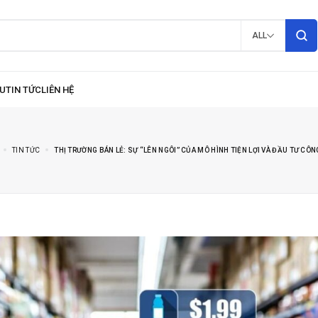
ALL
TIN TỨC
THỊ TRƯỜNG BÁN LẺ: SỰ “LÊN NGÔI” CỦA MÔ HÌNH TIỆN LỢI VÀ ĐẦU TƯ CÔ