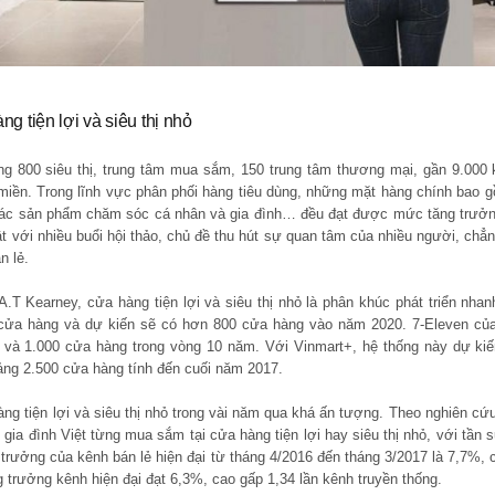
ng tiện lợi và siêu thị nhỏ
g 800 siêu thị, trung tâm mua sắm, 150 trung tâm thương mại, gần 9.000 k
 miền. Trong lĩnh vực phân phối hàng tiêu dùng, những mặt hàng chính ba
ác sản phẩm chăm sóc cá nhân và gia đình… đều đạt được mức tăng trưởng
với nhiều buổi hội thảo, chủ đề thu hút sự quan tâm của nhiều người, chẳn
n lẻ.
A.T Kearney, cửa hàng tiện lợi và siêu thị nhỏ là phân khúc phát triển nhan
 cửa hàng và dự kiến sẽ có hơn 800 cửa hàng vào năm 2020. 7-Eleven củ
 và 1.000 cửa hàng trong vòng 10 năm. Với Vinmart+, hệ thống này dự kiế
ng 2.500 cửa hàng tính đến cuối năm 2017.
g tiện lợi và siêu thị nhỏ trong vài năm qua khá ấn tượng. Theo nghiên c
gia đình Việt từng mua sắm tại cửa hàng tiện lợi hay siêu thị nhỏ, với tần s
g trưởng của kênh bán lẻ hiện đại từ tháng 4/2016 đến tháng 3/2017 là 7,7
g trưởng kênh hiện đại đạt 6,3%, cao gấp 1,34 lần kênh truyền thống.