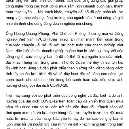
thích ứng với tình hình dịch bệnh; tích cực ứng dụng các giải pháp
công nghệ trong các hoạt động mua sắm, kinh doanh buôn bán, thanh
toán trực tuyến…. Nói cách khác, chuyển đổi số đã góp phần rất lớn
trong việc thúc đẩy sự tăng trưởng của ngành bán lẻ nói riêng và giữ
nhịp ổn định cho cộng đồng doanh nghiệp nói chung.
Ông Hoàng Quang Phòng, Phó Chủ tịch Phòng Thương mại và Công
nghiệp Việt Nam (VCCI) từng nhiều lần nhấn mạnh tầm quan trọng
của việc chuyển đổi số đối với sự phát triển của doanh nghiệp Việt
Nam; đặc biệt là các doanh nghiệp ngành bán lẻ. Với sự thay đổi của
công nghệ, các công ty bán lẻ đã có thể tối ưu nguồn lực của mình,
đặt khách hàng làm trọng tâm… nhờ đó đã có thể duy trì sự tồn tại,
ổn định hoạt động và dần phát triển theo hướng bền vững bằng cách
tích lũy nguồn lực, trình độ và bề dày hoạt đột để nâng cao năng lực
cạnh tranh cho chính mình trong bối cảnh toàn cầu đều chịu ảnh
hưởng chung bởi đại dịch COVID-19.
Hiện nay cùng với sự phát triển của công nghệ và đặc biệt là do ảnh
hưởng của đại dịch COVID-19 trên toàn cầu đã khiến thói quen mua
sắm tiêu dùng của người dân trở nên dần thay đổi. Khách hàng có
thói quen xem xét và lựa chọn hàng hóa trực tuyến trước khi đặt mua
hoặc tới mua tại cửa hàng. Các yếu tố này đòi hỏi các công ty bán lẻ
luôn phải tối ưu nguồn lực của mình và đặt khách hàng làm trọng tâm