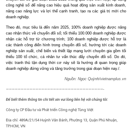
công nghệ số để nâng cao hiệu quả hoạt động sản xuất kinh doanh,
nâng cao năng lực và lợi thế cạnh tranh, tạo ra các giá trị mới cho
doanh nghiệp.
Theo đó, mục tiêu là đến năm 2025, 100% doanh nghiệp được nâng
cao nhận thức về chuyển đổi số; tối thiểu 100.000 doanh nghiệp được
nhận các hỗ trợ từ chương trình; 100 doanh nghiệp được hỗ trợ là
các thành công điển hình trong chuyển đổi số, hướng tới các doanh
nghiệp sản xuất, chế biến và thiết lập mạng lưới chuyên gia gồm tối
thiểu 100 tổ chức, cá nhân tư vấn thúc đẩy chuyển đổi số. Do đó,
việc tranh thủ tận dụng thời cơ này sẽ là hướng đi quan trọng giúp
doanh nghiệp đứng vững và tăng trưởng trong giai đoạn hiện nay./.
Nguồn: Ngọc Quỳnh/vietnamplus.vn
—————————————————————————————————-
Để biết thêm thông tin chi tiết xin vui lòng liên hệ với chúng tôi:
Công ty CP Đầu tư và Phát triển Công nghệ Tùng Việt
Địa chỉ: 489A/21/54 Huỳnh Văn Bánh, Phường 13, Quận Phú Nhuận,
TP.HCM, VN