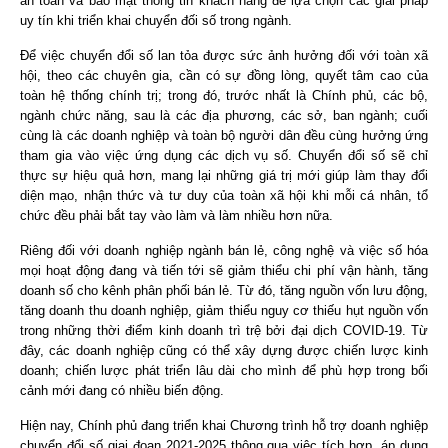
an toàn và bảo mật thông tin khách hàng để lựa chọn các giải pháp
uy tín khi triển khai chuyển đối số trong ngành.
Để việc chuyển đổi số lan tỏa được sức ảnh hưởng đối với toàn xã
hội, theo các chuyên gia, cần có sự đồng lòng, quyết tâm cao của
toàn hệ thống chính trị; trong đó, trước nhất là Chính phủ, các bộ,
ngành chức năng, sau là các địa phương, các sở, ban ngành; cuối
cùng là các doanh nghiệp và toàn bộ người dân đều cùng hưởng ứng
tham gia vào việc ứng dụng các dịch vụ số. Chuyển đổi số sẽ chỉ
thực sự hiệu quả hơn, mang lại những giá trị mới giúp làm thay đổi
diện mạo, nhận thức và tư duy của toàn xã hội khi mỗi cá nhân, tổ
chức đều phải bắt tay vào làm và làm nhiều hơn nữa.
Riêng đối với doanh nghiệp ngành bán lẻ, công nghệ và việc số hóa
mọi hoạt động đang và tiến tới sẽ giảm thiểu chi phí vận hành, tăng
doanh số cho kênh phân phối bán lẻ. Từ đó, tăng nguồn vốn lưu động,
tăng doanh thu doanh nghiệp, giảm thiểu nguy cơ thiếu hụt nguồn vốn
trong những thời điểm kinh doanh trì trệ bởi đại dịch COVID-19. Từ
đây, các doanh nghiệp cũng có thể xây dựng được chiến lược kinh
doanh; chiến lược phát triển lâu dài cho mình để phù hợp trong bối
cảnh mới đang có nhiều biến động.
Hiện nay, Chính phủ đang triển khai Chương trình hỗ trợ doanh nghiệp
chuyển đổi số giai đoạn 2021-2025 thông qua việc tích hợp, áp dụng