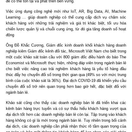
để có thể tồn tại và phát triển bền vững.
Việc ứng dụng công nghệ mới như IoT, AR, Big Data, AI, Machine
Learning … giúp doanh nghiệp có thể cung cấp dịch vụ chăm sóc
khách hàng với những trải nghiệm và giá trị khác biệt, tối ưu hóa
chiến lược quản lý và chuỗi cung ứng, từ đó gia tăng doanh số hoạt
động
Ông Đỗ Khắc Cương, Giám đốc kinh doanh khối khách hàng doanh
nghiệp kiêm Giám đốc kênh đối tác, Microsoft Việt Nam cho biết trong
một cuộc khảo sát toàn cầu với 800 giám đốc điều hành do báo The
Economist và Microsoft thực hiện, những đáp viên trong ngành bán lẻ
cho biết việc nâng cao trải nghiệm khách hàng là yếu tố hàng đầu
thúc đẩy họ chuyển đổi số trong thời gian qua (49% so với mức trung
bình của cuộc khảo sát là 36%). Đại dịch COVID-19 đã khiến yêu cầu
chuyển đổi số trở nên quan trọng hơn bao giờ hết, đặc biệt đối với
ngành bán lẻ.
Khảo sát cũng cho thấy các doanh nghiệp bán lẻ đã triển khai các
kênh bán hàng trực tuyến và có sự thấu hiểu khách hàng vượt qua
đại dịch tốt hơn các doanh nghiệp bán lẻ còn lại. Tập trung vào khách
hàng không có gì là mới trong ngành bán lẻ. Tuy nhiên trong bối cảnh
đại dịch, các doanh nghiệp cần phải nhận thức rõ tầm quan trọng của