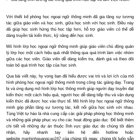
Với thiết kế phòng học ngoại ngữ thông minh đã gia tăng sự tương
tác giữa giáo viên và học sinh, giữa học sinh với học sinh. Điều này
đã giúp học sinh hứng thú học tập hơn, hỗ trợ giáo viên có thể dễ
dàng truyền tải kiến thức, kỹ năng đến học sinh.
Mô hình lớp học ngoại ngữ thông minh giúp giáo viên chủ động quản
lý lớp học một cách hiệu quả nhất thông qua quá trình làm việc nhóm
giữa các học viên. Giáo viên dễ dàng kiểm tra, đánh giá và theo dõi
toàn bộ quá trình học tập của học sinh.
Qua bài viết này, hy vọng bạn đã hiểu được vai trò và lợi ích của mô
hình phòng học ngoại ngữ thông minh trong công tác giảng dạy. Trang
bị và ứng dụng mô hình lớp học thông minh giúp người dạy truyền đạt
kiến thức một cách hiệu quả, người học dễ dàng tiếp thu và vận dụng
kiến thức đã được học vào thực tế. Mô hình lớp học ngoại ngữ thông
minh góp phần tăng sự tương tác, kết nối giữa học sinh với nhau.
Tùng Việt tự hào là nhà cung cấp các giải pháp phòng học thông minh
và những giải pháp phục vụ cho các hoạt động giáo dục. Để biết thêm
chi tiết về những dự án thuộc lĩnh vực giáo dục do chúng tôi đảm
nhận, hãy nhanh tay liên hệ đến hotline hoặc
website
manhinhquangcao247
của chúng tôi ngay, chúng tôi luôn sẵn