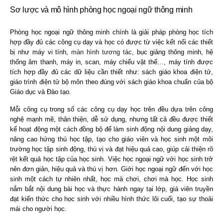
Sơ lược và mô hình phòng học ngoại ngữ thông minh
Phòng học ngoại ngữ thông minh chính là giải pháp phòng học tích
hợp đầy đủ các công cụ dạy và học có được từ việc kết nối các thiết
bị như máy vi tính,
màn hình tương tác
, bục giảng thông minh, hệ
thống âm thanh, máy in, scan, máy chiếu vật thể…, máy tính được
tích hợp đầy đủ các dữ liệu cần thiết như: sách giáo khoa điện tử,
giáo trình điện tử bộ môn theo đúng với sách giáo khoa chuẩn của bộ
Giáo dục và Đào tạo.
Mỗi công cụ trong số các công cụ dạy học trên đều dựa trên công
nghệ mạnh mẽ, thân thiện, dễ sử dụng, nhưng tất cả đều được thiết
kế hoạt động một cách đồng bộ để làm sinh động nội dung giảng dạy,
nâng cao hứng thú học tập, tạo cho giáo viên và học sinh một môi
trường học tập sinh động, thú vị và đạt hiệu quả cao, giúp cải thiện rõ
rệt kết quả học tập của học sinh. Việc học ngoại ngữ với học sinh trở
nên đơn giản, hiệu quả và thú vị hơn. Giới học ngoại ngữ đến với học
sinh một cách tự nhiên nhất, học mà chơi, chơi mà học. Học sinh
nắm bắt nội dung bài học và thực hành ngay tại lớp, giá viên truyền
đạt kiến thức cho học sinh với nhiều hình thức lôi cuối, tạo sự thoải
mái cho người học.