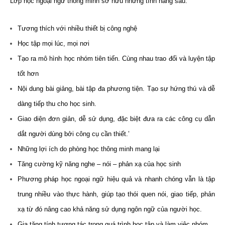
Lớp học ngoại ngữ thông minh sở hữu những tính năng sau:
Tương thích với nhiều thiết bị công nghệ
Học tập mọi lúc, mọi nơi
Tạo ra mô hình học nhóm tiên tiến. Cùng nhau trao đổi và luyện tập
tốt hơn
Nội dung bài giảng, bài tập đa phương tiện. Tạo sự hứng thú và dễ
dàng tiếp thu cho học sinh.
Giao diện đơn giản, dễ sử dụng, đặc biệt đưa ra các công cụ dẫn
dắt người dùng bởi công cụ cần thiết.’
Những lợi ích do phòng học thông minh mang lại
Tăng cường kỹ năng nghe – nói – phản xạ của học sinh
Phương pháp học ngoại ngữ hiệu quả và nhanh chóng vẫn là tập
trung nhiều vào thực hành, giúp tạo thói quen nói, giao tiếp, phản
xạ từ đó nâng cao khả năng sử dụng ngôn ngữ của người học.
Gia tăng tính tương tác trong quá trình học tập và làm việc nhóm