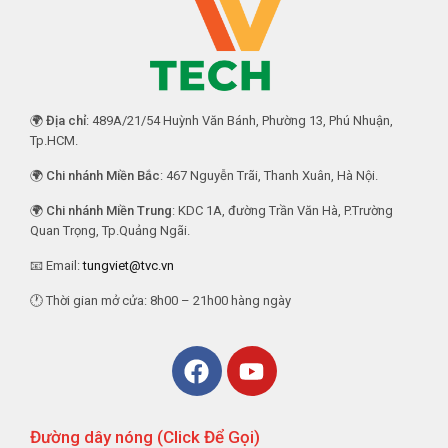
🌍
Địa chỉ
: 489A/21/54 Huỳnh Văn Bánh, Phường 13, Phú Nhuận,
Tp.HCM.
🌍
Chi nhánh Miền Bắc
: 467 Nguyễn Trãi, Thanh Xuân, Hà Nội.
🌍
Chi nhánh Miền Trung
: KDC 1A, đường Trần Văn Hà, P.Trường
Quan Trọng, Tp.Quảng Ngãi.
📧 Email:
tungviet@tvc.vn
🕐 Thời gian mở cửa: 8h00 – 21h00 hàng ngày
Đường dây nóng (Click Để Gọi)