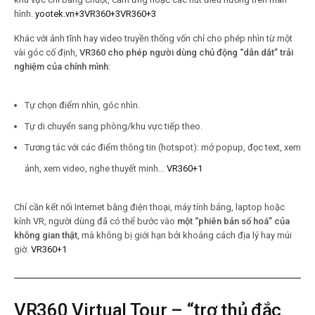
hình.
yootek.vn
+3
VR360
+3
VR360
+3
Khác với ảnh tĩnh hay video truyền thống vốn chỉ cho phép nhìn từ một
vài góc cố định,
VR360 cho phép người dùng chủ động “dẫn dắt” trải
nghiệm của chính mình
:
Tự chọn điểm nhìn, góc nhìn.
Tự di chuyển sang phòng/khu vực tiếp theo.
Tương tác với các điểm thông tin (hotspot): mở popup, đọc text, xem
ảnh, xem video, nghe thuyết minh…
VR360
+1
Chỉ cần kết nối Internet bằng điện thoại, máy tính bảng, laptop hoặc
kính VR, người dùng đã có thể bước vào
một “phiên bản số hoá” của
không gian thật
, mà không bị giới hạn bởi khoảng cách địa lý hay múi
giờ.
VR360
+1
VR360 Virtual Tour – “trợ thủ đắc