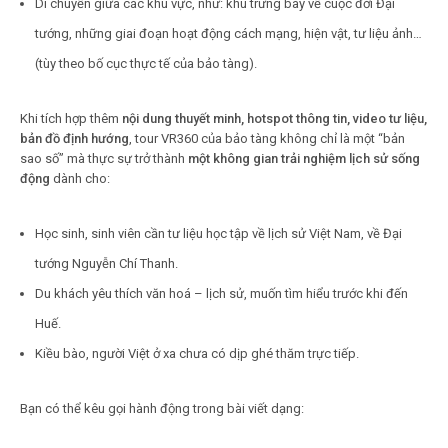
Di chuyển giữa các khu vực, như: khu trưng bày về cuộc đời Đại
tướng, những giai đoạn hoạt động cách mạng, hiện vật, tư liệu ảnh…
(tùy theo bố cục thực tế của bảo tàng).
Khi tích hợp thêm
nội dung thuyết minh, hotspot thông tin, video tư liệu,
bản đồ định hướng
, tour VR360 của bảo tàng không chỉ là một “bản
sao số” mà thực sự trở thành
một không gian trải nghiệm lịch sử sống
động
dành cho:
Học sinh, sinh viên cần tư liệu học tập về lịch sử Việt Nam, về Đại
tướng Nguyễn Chí Thanh.
Du khách yêu thích văn hoá – lịch sử, muốn tìm hiểu trước khi đến
Huế.
Kiều bào, người Việt ở xa chưa có dịp ghé thăm trực tiếp.
Bạn có thể kêu gọi hành động trong bài viết dạng: