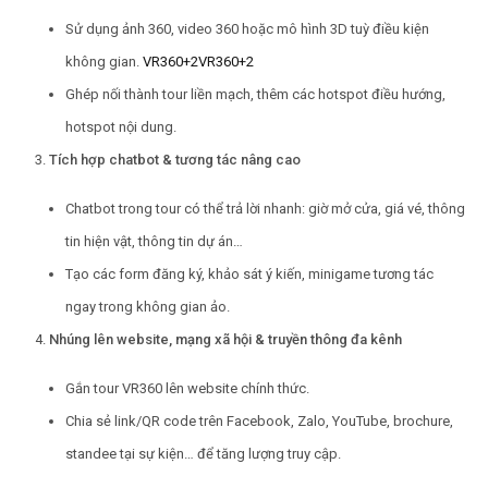
Sử dụng ảnh 360, video 360 hoặc mô hình 3D tuỳ điều kiện
không gian.
VR360
+2
VR360
+2
Ghép nối thành tour liền mạch, thêm các hotspot điều hướng,
hotspot nội dung.
Tích hợp chatbot & tương tác nâng cao
Chatbot trong tour có thể trả lời nhanh: giờ mở cửa, giá vé, thông
tin hiện vật, thông tin dự án…
Tạo các form đăng ký, khảo sát ý kiến, minigame tương tác
ngay trong không gian ảo.
Nhúng lên website, mạng xã hội & truyền thông đa kênh
Gắn tour VR360 lên website chính thức.
Chia sẻ link/QR code trên Facebook, Zalo, YouTube, brochure,
standee tại sự kiện… để tăng lượng truy cập.