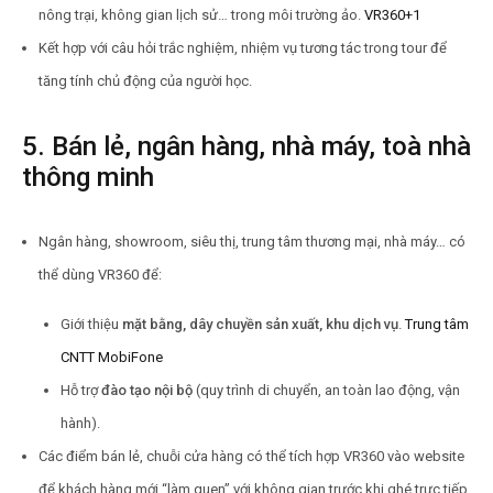
nông trại, không gian lịch sử… trong môi trường ảo.
VR360
+1
Kết hợp với câu hỏi trắc nghiệm, nhiệm vụ tương tác trong tour để
tăng tính chủ động của người học.
5. Bán lẻ, ngân hàng, nhà máy, toà nhà
thông minh
Ngân hàng, showroom, siêu thị, trung tâm thương mại, nhà máy… có
thể dùng VR360 để:
Giới thiệu
mặt bằng, dây chuyền sản xuất, khu dịch vụ
.
Trung tâm
CNTT MobiFone
Hỗ trợ
đào tạo nội bộ
(quy trình di chuyển, an toàn lao động, vận
hành).
Các điểm bán lẻ, chuỗi cửa hàng có thể tích hợp VR360 vào website
để khách hàng mới “làm quen” với không gian trước khi ghé trực tiếp.