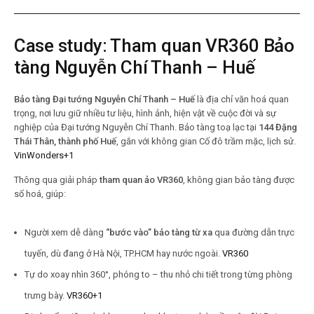
Case study: Tham quan VR360 Bảo
tàng Nguyễn Chí Thanh – Huế
Bảo tàng Đại tướng Nguyễn Chí Thanh – Huế
là địa chỉ văn hoá quan
trọng, nơi lưu giữ nhiều tư liệu, hình ảnh, hiện vật về cuộc đời và sự
nghiệp của Đại tướng Nguyễn Chí Thanh. Bảo tàng toạ lạc tại
144 Đặng
Thái Thân, thành phố Huế
, gắn với không gian Cố đô trầm mặc, lịch sử.
VinWonders
+1
Thông qua giải pháp
tham quan ảo VR360
, không gian bảo tàng được
số hoá, giúp:
Người xem dễ dàng
“bước vào” bảo tàng từ xa
qua đường dẫn trực
tuyến, dù đang ở Hà Nội, TP.HCM hay nước ngoài.
VR360
Tự do xoay nhìn 360°, phóng to – thu nhỏ chi tiết trong từng phòng
trưng bày.
VR360
+1