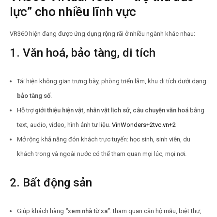
lực” cho nhiều lĩnh vực
VR360 hiện đang được ứng dụng rộng rãi ở nhiều ngành khác nhau:
1. Văn hoá, bảo tàng, di tích
Tái hiện không gian trưng bày, phòng triển lãm, khu di tích dưới dạng
bảo tàng số
.
Hỗ trợ
giới thiệu hiện vật, nhân vật lịch sử, câu chuyện văn hoá
bằng
text, audio, video, hình ảnh tư liệu.
VinWonders
+2
tvc.vn
+2
Mở rộng khả năng đón khách trực tuyến: học sinh, sinh viên, du
khách trong và ngoài nước có thể tham quan mọi lúc, mọi nơi.
2. Bất động sản
Giúp khách hàng
“xem nhà từ xa”
: tham quan căn hộ mẫu, biệt thự,