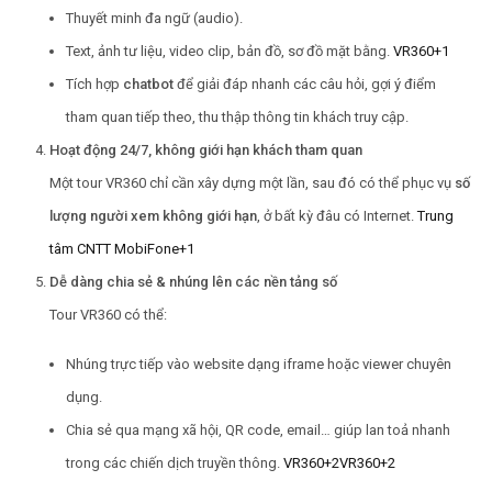
Thuyết minh đa ngữ (audio).
Text, ảnh tư liệu, video clip, bản đồ, sơ đồ mặt bằng.
VR360
+1
Tích hợp
chatbot
để giải đáp nhanh các câu hỏi, gợi ý điểm
tham quan tiếp theo, thu thập thông tin khách truy cập.
Hoạt động 24/7, không giới hạn khách tham quan
Một tour VR360 chỉ cần xây dựng một lần, sau đó có thể phục vụ
số
lượng người xem không giới hạn
, ở bất kỳ đâu có Internet.
Trung
tâm CNTT MobiFone
+1
Dễ dàng chia sẻ & nhúng lên các nền tảng số
Tour VR360 có thể:
Nhúng trực tiếp vào website dạng iframe hoặc viewer chuyên
dụng.
Chia sẻ qua mạng xã hội, QR code, email… giúp lan toả nhanh
trong các chiến dịch truyền thông.
VR360
+2
VR360
+2