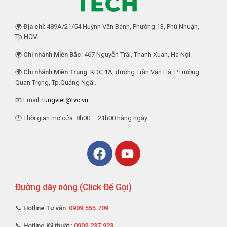
🌍
Địa chỉ
: 489A/21/54 Huỳnh Văn Bánh, Phường 13, Phú Nhuận,
Tp.HCM.
🌍
Chi nhánh Miền Bắc
: 467 Nguyễn Trãi, Thanh Xuân, Hà Nội.
🌍
Chi nhánh Miền Trung
: KDC 1A, đường Trần Văn Hà, P.Trường
Quan Trọng, Tp.Quảng Ngãi.
📧 Email:
tungviet@tvc.vn
🕐 Thời gian mở cửa: 8h00 – 21h00 hàng ngày
Đường dây nóng (Click Để Gọi)
📞 Hotline Tư vấn
0909.555.709
📞 Hotline Kỹ thuật :
0902.237.923