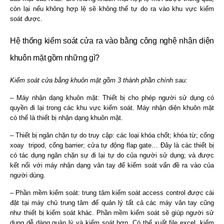
còn lại nếu không hợp lệ sẽ không thể tự do ra vào khu vực kiểm
soát được.
Hệ thống kiểm soát cửa ra vào bằng công nghệ nhận diện
khuôn mặt gồm những gì?
Kiểm soát cửa bằng khuôn mặt gồm 3 thành phần chính sau:
– Máy nhận dạng khuôn mặt: Thiết bị cho phép người sử dụng có
quyền đi lại trong các khu vực kiểm soát. Máy nhận diện khuôn mặt
có thể là thiết bị nhận dạng khuôn mặt.
– Thiết bị ngăn chặn tự do truy cập: các loại khóa chốt; khóa từ; cổng
xoay tripod, cổng barrier; cửa tự động flap gate… Đây là các thiết bị
có tác dụng ngăn chặn sự đi lại tự do của người sử dụng; và được
kết nối với máy nhận dạng vân tay để kiểm soát vấn đề ra vào của
người dùng.
– Phần mềm kiểm soát: trung tâm kiểm soát access control được cài
đặt tại máy chủ trung tâm để quản lý tất cả các máy vân tay cũng
như thiết bị kiểm soát khác. Phần mềm kiểm soát sẽ giúp người sử
dụng dễ dàng quản lý và kiểm soát hơn. Có thể xuất file excel, kiểm