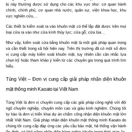
bị này thường được sử dụng cho các khu vực như: cơ quan hành
chính, chính phủ, cơ quan nhà nước, quân sự, viện khoa học, khu
vực nghiên cứu,…
Các thiết bị kiểm soát ra vào khuôn mặt có thể lắp đặt được trên mọi
loại cửa ra vào như cửa kính thủy lực; cửa gỗ; cửa lùa…
Như vậy, kiểm soát cửa bằng khuôn mặt là một giải pháp quan trọng
và cần thiết trong xã hội hiện nay. Trên thị trường đã có một số đơn
vị cung cấp máy kiểm soát khuôn mặt, tuy nhiên cần cân nhắc lựa
chọn kỹ hoặc tham khảo ý kiến từ các chuyên gia trong quá trình tìm
hiểu.
Tùng Việt – Đơn vị cung cấp giải pháp nhận diện khuôn
mặt thông minh Kaoato tại Việt Nam
Tùng Việt là đơn vị chuyên cung cấp các giải pháp công nghệ với đội
ngũ chuyên nghiệp, chuyên môn cao và giàu kinh nghiệm. Chúng tôi
tự hào là đơn vị triển khai dự án chấm công nhận diện khuôn mặt lớn
nhất Việt Nam. Giải pháp nhận diện khuôn mặt thông minh Kaoato do
chúng tôi cung cấp đáp ứng các yêu cầu bảo mật, hệ thống vận hành
ổn định, có khả năng nhận diện hàng nghìn khuôn trong thời gian 1s.