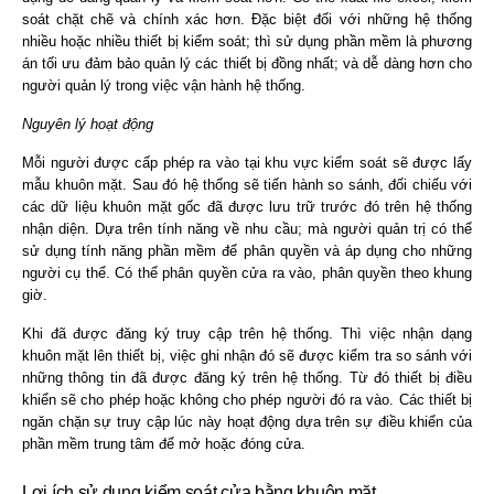
soát chặt chẽ và chính xác hơn. Đặc biệt đối với những hệ thống
nhiều hoặc nhiều thiết bị kiểm soát; thì sử dụng phần mềm là phương
án tối ưu đảm bảo quản lý các thiết bị đồng nhất; và dễ dàng hơn cho
người quản lý trong việc vận hành hệ thống.
Nguyên lý hoạt động
Mỗi người được cấp phép ra vào tại khu vực kiểm soát sẽ được lấy
mẫu khuôn mặt. Sau đó hệ thống sẽ tiến hành so sánh, đối chiếu với
các dữ liệu khuôn mặt gốc đã được lưu trữ trước đó trên hệ thống
nhận diện. Dựa trên tính năng về nhu cầu; mà người quản trị có thể
sử dụng tính năng phần mềm để phân quyền và áp dụng cho những
người cụ thể. Có thể phân quyền cửa ra vào, phân quyền theo khung
giờ.
Khi đã được đăng ký truy cập trên hệ thống. Thì việc nhận dạng
khuôn mặt lên thiết bị, việc ghi nhận đó sẽ được kiểm tra so sánh với
những thông tin đã được đăng ký trên hệ thống. Từ đó thiết bị điều
khiển sẽ cho phép hoặc không cho phép người đó ra vào. Các thiết bị
ngăn chặn sự truy cập lúc này hoạt động dựa trên sự điều khiển của
phần mềm trung tâm để mở hoặc đóng cửa.
Lợi ích sử dụng kiểm soát cửa bằng khuôn mặt