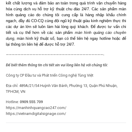
kết chất lượng và đảm bảo an toàn trong quá trình vận chuyển hàng
hóa cùng dịch vụ hỗ trợ kỹ thuật chu đáo 24/7. Các sản phẩm màn
hình quảng cáo do chúng tôi cung cấp là hàng nhập khẩu chính
ngạch, đầy đủ CO-CQ cùng đội ngũ kỹ thuật giàu kinh nghiệm thực thi
các dự án lớn sẽ luôn làm hài lòng quý khách. Để được tư vấn chi
tiết và cụ thể hơn về các sản phẩm
màn hình quảng cáo chuyên
dụng
, màn hình kỹ thuật số, bạn có thể liên hệ ngay hotline hoặc để
lại thông tin liên hệ để được hỗ trợ 24/7.
—————————————————————————————————-
Để biết thêm thông tin chi tiết xin vui lòng liên hệ với chúng tôi:
Công ty CP Đầu tư và Phát triển Công nghệ Tùng Việt
Địa chỉ: 489A/21/54 Huỳnh Văn Bánh, Phường 13, Quận Phú Nhuận,
TP.HCM, VN
Hotline:
0909.555.709
https://manhinhquangcao247.com/
https://vietnamdigitalsignage.com/