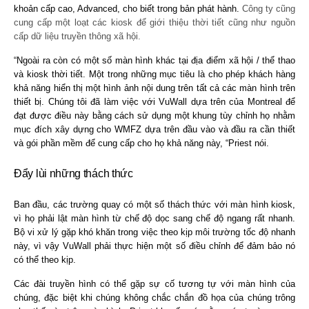
khoản cấp cao, Advanced, cho biết trong bản phát hành.
Công ty cũng
cung cấp một loạt các kiosk để giới thiệu thời tiết cũng như nguồn
cấp dữ liệu truyền thông xã hội.
“Ngoài ra còn có một số màn hình khác tại địa điểm xã hội / thể thao
và kiosk thời tiết. Một trong những mục tiêu là cho phép khách hàng
khả năng hiển thị một hình ảnh nội dung trên tất cả các màn hình trên
thiết bị. Chúng tôi đã làm việc với VuWall dựa trên của Montreal để
đạt được điều này bằng cách sử dụng một khung tùy chỉnh họ nhằm
mục đích xây dựng cho WMFZ dựa trên đầu vào và đầu ra cần thiết
và gói phần mềm để cung cấp cho họ khả năng này, “Priest nói.
Đẩy lùi những thách thức
Ban đầu, các trường quay có một số thách thức với màn hình kiosk,
vì họ phải lật màn hình từ chế độ dọc sang chế độ ngang rất nhanh.
Bộ vi xử lý gặp khó khăn trong việc theo kịp môi trường tốc độ nhanh
này, vì vậy VuWall phải thực hiện một số điều chỉnh để đảm bảo nó
có thể theo kịp.
Các đài truyền hình có thể gặp sự cố tương tự với màn hình của
chúng, đặc biệt khi chúng không chắc chắn đồ họa của chúng trông