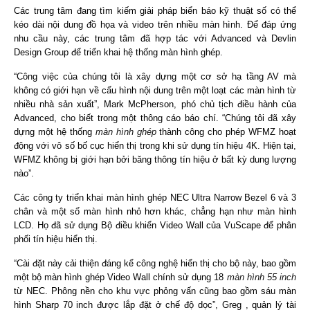
Các trung tâm đang tìm kiếm giải pháp biển báo kỹ thuật số có thể
kéo dài nội dung đồ họa và video trên nhiều màn hình. Để đáp ứng
nhu cầu này, các trung tâm đã hợp tác với Advanced và Devlin
Design Group để triển khai hệ thống màn hình ghép.
“Công việc của chúng tôi là xây dựng một cơ sở hạ tầng AV mà
không có giới hạn về cấu hình nội dung trên một loạt các màn hình từ
nhiều nhà sản xuất”, Mark McPherson, phó chủ tịch điều hành của
Advanced, cho biết trong một thông cáo báo chí. “Chúng tôi đã xây
dựng một hệ thống
màn hình ghép
thành công cho phép WFMZ hoạt
động với vô số bố cục hiển thị trong khi sử dụng tín hiệu 4K. Hiện tại,
WFMZ không bị giới hạn bởi băng thông tín hiệu ở bất kỳ dung lượng
nào”.
Các công ty triển khai màn hình ghép NEC Ultra Narrow Bezel 6 và 3
chân và một số màn hình nhỏ hơn khác, chẳng hạn như màn hình
LCD. Họ đã sử dụng Bộ điều khiển Video Wall của VuScape để phân
phối tín hiệu hiển thị.
“Cài đặt này cải thiện đáng kể công nghệ hiển thị cho bộ này, bao gồm
một bộ màn hình ghép Video Wall chính sử dụng 18
màn hình 55 inch
từ NEC. Phông nền cho khu vực phỏng vấn cũng bao gồm sáu màn
hình Sharp 70 inch được lắp đặt ở chế độ dọc”, Greg , quản lý tài