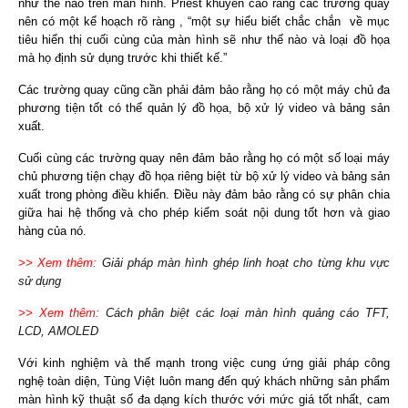
như thế nào trên màn hình. Priest khuyến cáo rằng các trường quay
nên có một kế hoạch rõ ràng , “một sự hiểu biết chắc chắn về mục
tiêu hiển thị cuối cùng của màn hình sẽ như thế nào và loại đồ họa
mà họ định sử dụng trước khi thiết kế.”
Các trường quay cũng cần phải đảm bảo rằng họ có một máy chủ đa
phương tiện tốt có thể quản lý đồ họa, bộ xử lý video và bảng sản
xuất.
Cuối cùng các trường quay nên đảm bảo rằng họ có một số loại máy
chủ phương tiện chạy đồ họa riêng biệt từ bộ xử lý video và bảng sản
xuất trong phòng điều khiển. Điều này đảm bảo rằng có sự phân chia
giữa hai hệ thống và cho phép kiểm soát nội dung tốt hơn và giao
hàng của nó.
>> Xem thêm:
Giải pháp màn hình ghép linh hoạt cho từng khu vực
sử dụng
>> Xem thêm:
Cách phân biệt các loại màn hình quảng cáo TFT,
LCD, AMOLED
Với kinh nghiệm và thế mạnh trong việc cung ứng giải pháp công
nghệ toàn diện,
Tùng Việt
luôn mang đến quý khách những sản phẩm
màn hình kỹ thuật số đa dạng kích thước với mức giá tốt nhất, cam