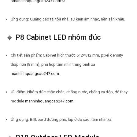
3manhinhquangcao247.com+3
.
Ứng dụng: Quảng cáo tại tòa nhà, sự kiện âm nhạc, nền sân khấu.
🔹 P8 Cabinet LED nhôm đúc
Chi tiết sản phẩm: Cabinet kích thước 512×512 mm, pixel density
thấp hơn (8 mm), phù hợp tầm nhìn trung bình xa
manhinhquangcao247.com
.
Ưu điểm: Nhôm đúc chắc chắn, chống nước, chống va đập, dễ thay
module
manhinhquangcao247.com
.
Ứng dụng: Billboard đường phố, lắp ở độ cao, tầm nhìn xa.