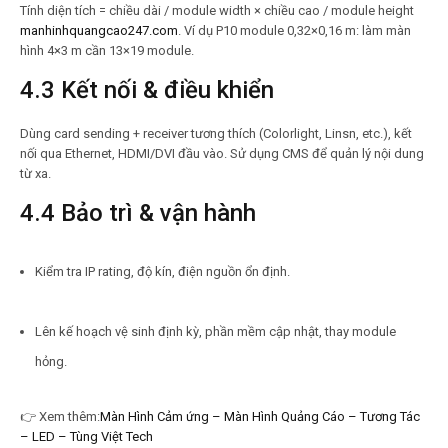
Tính diện tích = chiều dài / module width × chiều cao / module height
manhinhquangcao247.com
. Ví dụ P10 module 0,32×0,16 m: làm màn
hình 4×3 m cần 13×19 module.
4.3 Kết nối & điều khiển
Dùng card sending + receiver tương thích (Colorlight, Linsn, etc.), kết
nối qua Ethernet, HDMI/DVI đầu vào. Sử dụng CMS để quản lý nội dung
từ xa.
4.4 Bảo trì & vận hành
Kiểm tra IP rating, độ kín, điện nguồn ổn định.
Lên kế hoạch vệ sinh định kỳ, phần mềm cập nhật, thay module
hỏng.
👉
Xem thêm:
Màn Hình Cảm ứng – Màn Hình Quảng Cáo – Tương Tác
– LED – Tùng Việt Tech