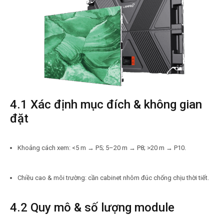
4.1 Xác định mục đích & không gian
đặt
Khoảng cách xem: <5 m → P5; 5–20 m → P8; >20 m → P10.
Chiều cao & môi trường: cần cabinet nhôm đúc chống chịu thời tiết.
4.2 Quy mô & số lượng module