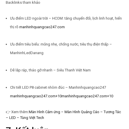
Backlinks tham khảo
Ưu điểm LED ngoài trời – HCOM: tăng chuyển đổi, lịch linh hoạt, hiển
thị rõ
manhinhquangcao247.com
Ưu điểm tiêu biểu: mỏng nhẹ, chống nước, tiêu thụ điện thấp –
ManhinhLedDanang
Dễ lắp ráp, tháo gỡ nhanh – Siêu Thanh Việt Nam
Chi tiết LED P8 cabinet nhôm đúc – Manhinhquangcao247
manhinhquangcao247.com
+10manhinhquangcao247.com+10
👉
Xem thêm:
Màn Hình Cảm ứng – Màn Hình Quảng Cáo – Tương Tác
– LED – Tùng Việt Tech