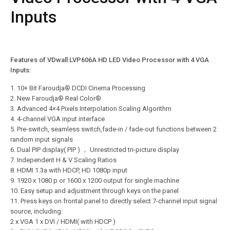
Inputs
Features of VDwall LVP606A HD LED Video Processor with 4 VGA
Inputs:
1. 10+ Bit Faroudja® DCDI Cinema Processing
2. New Faroudja® Real Color®
3. Advanced 4×4 Pixels Interpolation Scaling Algorithm
4. 4-channel VGA input interface
5. Pre-switch, seamless switch,fade-in / fade-out functions between 2
random input signals
6. Dual PIP display( PIP ) ， Unrestricted tri-picture display
7. Independent H & V Scaling Ratios
8. HDMI 1.3a with HDCP, HD 1080p input
9. 1920 x 1080 p or 1600 x 1200 output for single machine
10. Easy setup and adjustment through keys on the panel
11. Press keys on frontal panel to directly select 7-channel input signal
source, including:
2 x VGA 1 x DVI / HDMI( with HDCP )