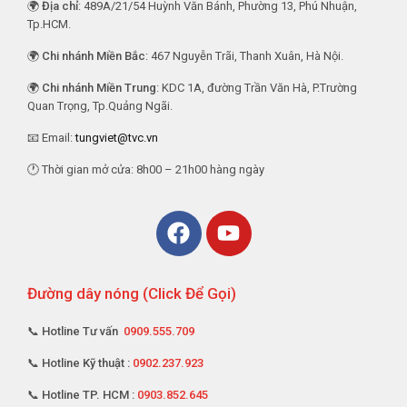
🌍
Địa chỉ
: 489A/21/54 Huỳnh Văn Bánh, Phường 13, Phú Nhuận,
Tp.HCM.
🌍
Chi nhánh Miền Bắc
: 467 Nguyễn Trãi, Thanh Xuân, Hà Nội.
🌍
Chi nhánh Miền Trung
: KDC 1A, đường Trần Văn Hà, P.Trường
Quan Trọng, Tp.Quảng Ngãi.
📧 Email:
tungviet@tvc.vn
🕐 Thời gian mở cửa: 8h00 – 21h00 hàng ngày
Đường dây nóng (Click Để Gọi)
📞 Hotline Tư vấn
0909.555.709
📞 Hotline Kỹ thuật :
0902.237.923
📞 Hotline TP. HCM :
0903.852.645