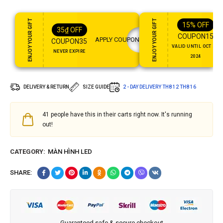
ENJOY YOUR GIFT
ENJOY YOUR GIFT
15%
OFF
35
₫
OFF
COUPON15
APPLY COUPON
COUPON35
VALID UNTIL OCT 31,
NEVER EXPIRE
2024
DELIVERY & RETURN
SIZE GUIDE
2 - DAY DELIVERY
TH8 12
TH8 16
41
people have this in their carts right now. It's running
out!
CATEGORY:
MÀN HÌNH LED
SHARE:
Guaranteed safe & secure checkout