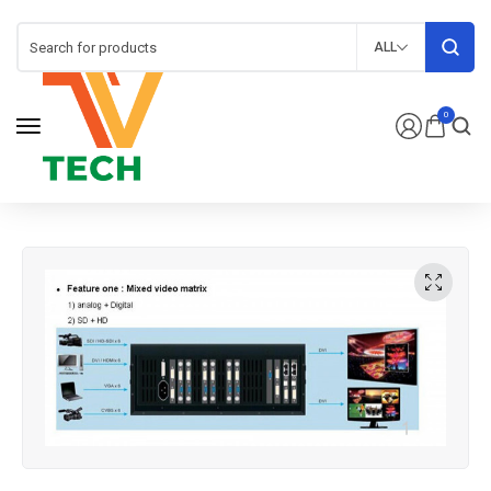
ALL
0