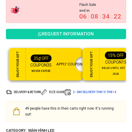
Flash Sale
end in:
06
08
34
21
:
:
:
REQUEST INFORMATION
ENJOY YOUR GIFT
ENJOY YOUR GIFT
15%
OFF
35
₫
OFF
COUPON15
APPLY COUPON
COUPON35
VALID UNTIL OCT 31,
NEVER EXPIRE
2024
DELIVERY & RETURN
SIZE GUIDE
2 - DAY DELIVERY
TH8 10
TH8 14
49
people have this in their carts right now. It's running
out!
CATEGORY:
MÀN HÌNH LED