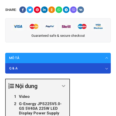
SHARE:
Guaranteed safe & secure checkout
MÔ TẢ
Q & A
Nội dung
Video
G-Energy JPS225V5.0-
GS 5V40A 225W LED
Display Power Supply