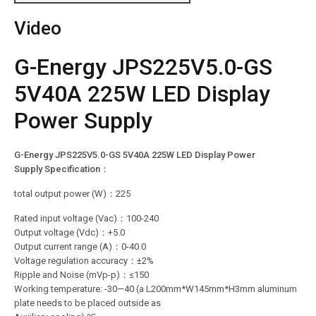
Video
G-Energy JPS225V5.0-GS
5V40A 225W LED Display
Power Supply
G-Energy JPS225V5.0-GS 5V40A 225W LED Display Power
Supply Specification：
total output power (W)：225
Rated input voltage (Vac)：100-240
Output voltage (Vdc)：+5.0
Output current range (A)：0-40.0
Voltage regulation accuracy：±2%
Ripple and Noise (mVp-p)：≤150
Working temperature: -30—40 (a L200mm*W145mm*H3mm aluminum
plate needs to be placed outside as