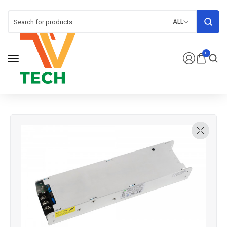
ALL
0