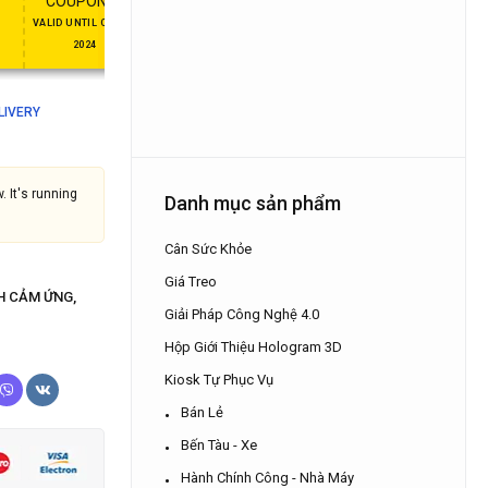
FT
ENJOY YOUR GIFT
COUPON15
APPLY COU
COUPON10
COUPON
VALID UNTIL OCT 31,
NEVER EXPIRE
2024
ELIVERY
. It's running
Danh mục sản phẩm
Cân Sức Khỏe
Giá Treo
H CẢM ỨNG
,
Giải Pháp Công Nghệ 4.0
Hộp Giới Thiệu Hologram 3D
Kiosk Tự Phục Vụ
Bán Lẻ
Bến Tàu - Xe
Hành Chính Công - Nhà Máy