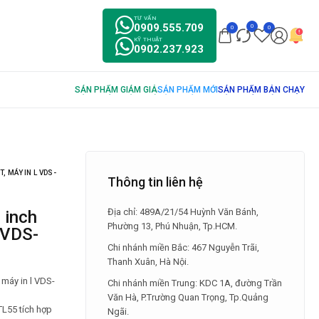
TƯ VẤN
0909.555.709
0
0
0
KỸ THUẬT
0902.237.923
, MÁY IN L VDS-
Thông tin liên hệ
Địa chỉ: 489A/21/54 Huỳnh Văn Bánh,
Phường 13, Phú Nhuận, Tp.HCM.
 VDS-
Chi nhánh miền Bắc: 467 Nguyễn Trãi,
Thanh Xuân, Hà Nội.
 máy in l VDS-
Chi nhánh miền Trung: KDC 1A, đường Trần
Văn Hà, P.Trường Quan Trọng, Tp.Quảng
L55 tích hợp
Ngãi.