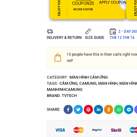
ENJOY YOUR GIFT
ENJOY YOUR GI
APPLY COUPON
COUPON35
NEVER EXPIRE
2 - DAY D
DELIVERY & RETURN
SIZE GUIDE
TH8 12
TH8 16
13
people have this in their carts right now
out!
CATEGORY:
MÀN HÌNH CẢM ỨNG
TAGS:
CẢM ỨNG
,
CAMUNG
,
MÀN HÌNH
,
MÀN HÌN
MANHINHCAMUNG
BRAND:
TVTECH
SHARE: