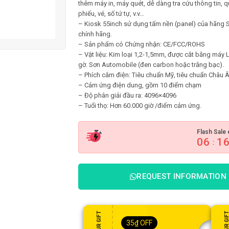
thêm máy in, máy quét, dễ dàng tra cứu thông tin, q
phiếu, vé, số tứ tự, v.v…
– Kiosk 55inch sử dụng tấm nền (panel) của hãng
chính hãng.
– Sản phẩm có Chứng nhận: CE/FCC/ROHS
– Vật liệu: Kim loại 1,2-1,5mm, được cắt bằng máy
gờ. Sơn Automobile (đen carbon hoặc trắng bạc).
– Phích cắm điện: Tiêu chuẩn Mỹ, tiêu chuẩn Châu 
– Cảm ứng điện dung, gồm 10 điểm chạm
– Độ phân giải đầu ra: 4096×4096
– Tuổi thọ: Hơn 60.000 giờ /điểm cảm ứng.
Flash Sale 
06
1
:
REQUEST INFORMATION
35
₫
OFF