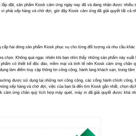
 dàng lắp đặt, sản phẩm Kiosk cảm ứng ngày nay đã và đang nhận được nhiều
vì phải xếp hàng và chờ đợi, giờ đây Kiosk cảm ứng đã giải quyết tất cả n
 cấp hai dòng sản phẩm Kiosk phục vụ cho từng đối tượng và nhu cầu khác
 chọn. Không quá ngạc nhiên khi bạn nhìn thấy những sản phẩm này xuất hi
phẩm có thiết kế độc đáo, mềm mại và tinh tế nên Kiosk cảm ứng chân q
dụng làm điểm truy cập thông tin công cộng, hành lang khách sạn, trung tâ
hường được sử dụng tại những nơi công cộng, các cổng hành chính công, 
óng xếp hàng và chờ đợi, việc của bạn là đến tìm Kiosk gần nhất, chọn dịc
osk cảm ứng chân quỳ tích hợp máy quét, máy in đã giải quyết được khá n