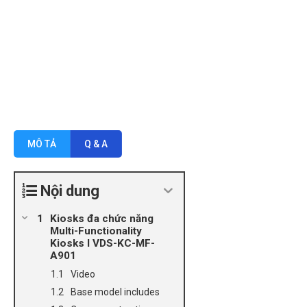
MÔ TẢ
Q & A
Nội dung
Kiosks đa chức năng
Multi-Functionality
Kiosks l VDS-KC-MF-
A901
Video
Base model includes