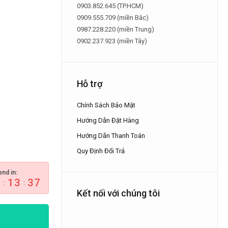
0903.852.645 (TP.HCM)
0909.555.709 (miền Bắc)
0987.228.220 (miền Trung)
0902.237.923 (miền Tây)
Hỗ trợ
Chính Sách Bảo Mật
Hướng Dẫn Đặt Hàng
Hướng Dẫn Thanh Toán
Quy Định Đổi Trả
end in:
1
13
36
:
:
Kết nối với chúng tôi