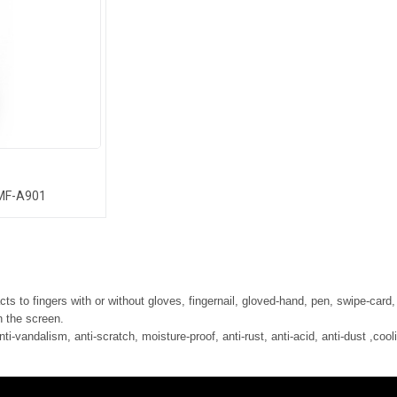
-MF-A901
ts to fingers with or without gloves, fingernail, gloved-hand, pen, swipe-card,
n the screen.
nti-vandalism, anti-scratch, moisture-proof, anti-rust, anti-acid, anti-dust ,coo