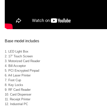
Base model includes
1. LED Light Box
2. 17” Touch Screen
3. Motorized Card Reader
4. Bill Acceptor
5. PCI Encrypted Pinpad
6. A4 Laser Printer
7. Foot Cup
8. Key Locks
9. RF Card Reader
10. Card Dispenser
11. Receipt Printer
12. Industrial PC