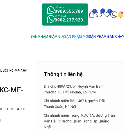
TƯ VẤN
0909.555.709
0
0
0
KỸ THUẬT
0902.237.923
 L VDS-KC-MF-A901
Thông tin liên hệ
Địa chỉ: 489A/21/54 Huỳnh Văn Bánh,
S-KC-MF-
Phường 13, Phú Nhuận, Tp.HCM.
Chi nhánh miền Bắc: 467 Nguyễn Trãi,
Thanh Xuân, Hà Nội.
 VDS-KC-MF-A901:
Chi nhánh miền Trung: KDC 1A, đường Trần
t.
Văn Hà, P.Trường Quan Trọng, Tp.Quảng
Ngãi.