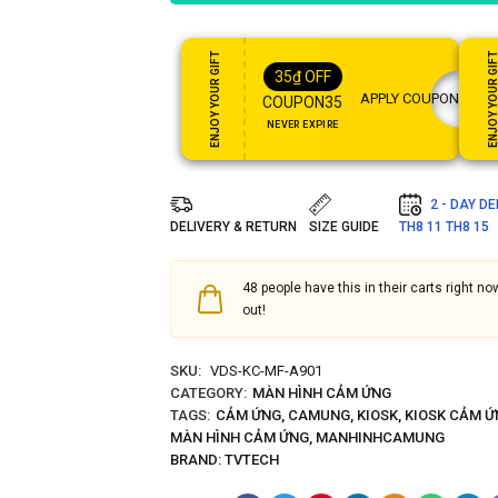
ENJOY YOUR GIFT
ENJOY YOUR GI
35
₫
OFF
APPLY COUPON
COUPON35
NEVER EXPIRE
2 - DAY D
DELIVERY & RETURN
SIZE GUIDE
TH8 11
TH8 15
48
people have this in their carts right now
out!
SKU:
VDS-KC-MF-A901
CATEGORY:
MÀN HÌNH CẢM ỨNG
TAGS:
CẢM ỨNG
,
CAMUNG
,
KIOSK
,
KIOSK CẢM Ứ
MÀN HÌNH CẢM ỨNG
,
MANHINHCAMUNG
BRAND:
TVTECH