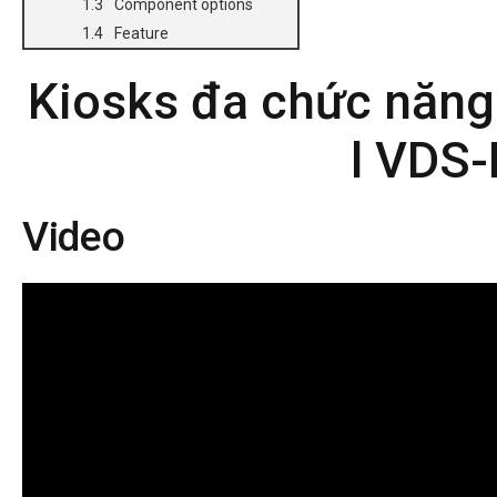
Component options
Feature
Kiosks đa chức năng 
l VDS
Video