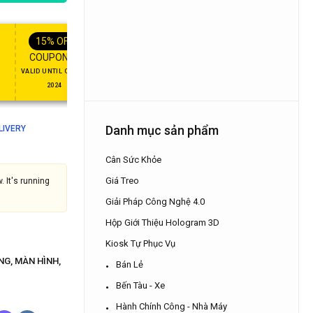
FT
ENJOY YOUR GIFT
15%
OFF
10%
OFF
APPLY
COUPON15
APPLY COU
COUPON10
COUPON
VALID UNTIL OCT 31,
NEVER EXPIRE
2024
Danh mục sản phẩm
ELIVERY
Cân Sức Khỏe
Giá Treo
. It's running
Giải Pháp Công Nghệ 4.0
Hộp Giới Thiệu Hologram 3D
Kiosk Tự Phục Vụ
NG
,
MÀN HÌNH
,
Bán Lẻ
Bến Tàu - Xe
Hành Chính Công - Nhà Máy