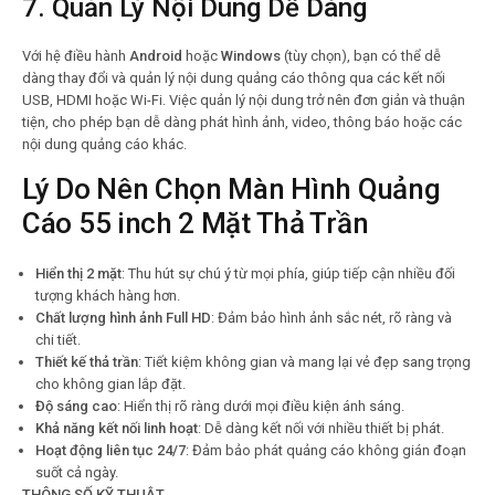
7.
Quản Lý Nội Dung Dễ Dàng
Với hệ điều hành
Android
hoặc
Windows
(tùy chọn), bạn có thể dễ
dàng thay đổi và quản lý nội dung quảng cáo thông qua các kết nối
USB, HDMI hoặc Wi-Fi. Việc quản lý nội dung trở nên đơn giản và thuận
tiện, cho phép bạn dễ dàng phát hình ảnh, video, thông báo hoặc các
nội dung quảng cáo khác.
Lý Do Nên Chọn Màn Hình Quảng
Cáo 55 inch 2 Mặt Thả Trần
Hiển thị 2 mặt
: Thu hút sự chú ý từ mọi phía, giúp tiếp cận nhiều đối
tượng khách hàng hơn.
Chất lượng hình ảnh Full HD
: Đảm bảo hình ảnh sắc nét, rõ ràng và
chi tiết.
Thiết kế thả trần
: Tiết kiệm không gian và mang lại vẻ đẹp sang trọng
cho không gian lắp đặt.
Độ sáng cao
: Hiển thị rõ ràng dưới mọi điều kiện ánh sáng.
Khả năng kết nối linh hoạt
: Dễ dàng kết nối với nhiều thiết bị phát.
Hoạt động liên tục 24/7
: Đảm bảo phát quảng cáo không gián đoạn
suốt cả ngày.
THÔNG SỐ KỸ THUẬT