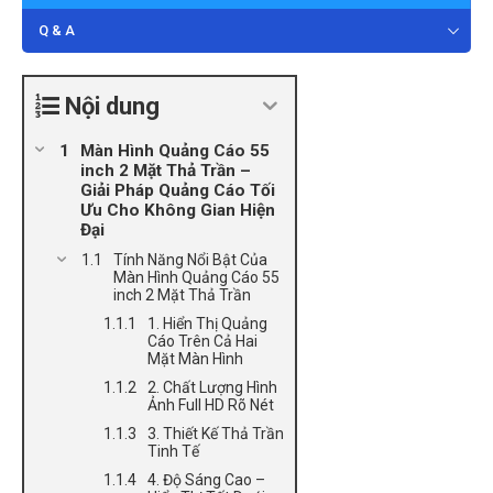
Q & A
Nội dung
Màn Hình Quảng Cáo 55
inch 2 Mặt Thả Trần –
Giải Pháp Quảng Cáo Tối
Ưu Cho Không Gian Hiện
Đại
Tính Năng Nổi Bật Của
Màn Hình Quảng Cáo 55
inch 2 Mặt Thả Trần
1. Hiển Thị Quảng
Cáo Trên Cả Hai
Mặt Màn Hình
2. Chất Lượng Hình
Ảnh Full HD Rõ Nét
3. Thiết Kế Thả Trần
Tinh Tế
4. Độ Sáng Cao –