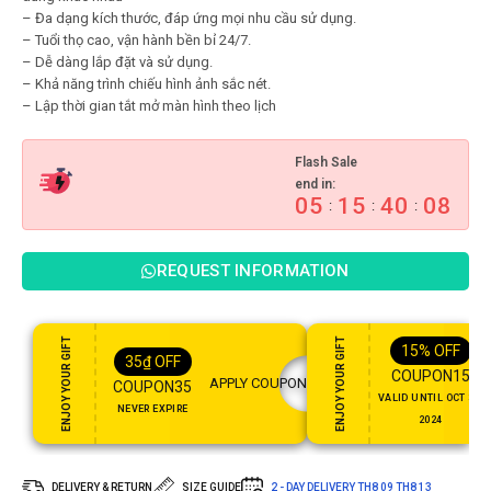
– Đa dạng kích thước, đáp ứng mọi nhu cầu sử dụng.
– Tuổi thọ cao, vận hành bền bỉ 24/7.
– Dễ dàng lắp đặt và sử dụng.
– Khả năng trình chiếu hình ảnh sắc nét.
– Lập thời gian tắt mở màn hình theo lịch
Flash Sale
end in:
05
15
40
07
:
:
:
REQUEST INFORMATION
ENJOY YOUR GIFT
ENJOY YOUR GIFT
15%
OFF
35
₫
OFF
COUPON15
APPLY COUPON
COUPON35
VALID UNTIL OCT 31,
NEVER EXPIRE
2024
DELIVERY & RETURN
SIZE GUIDE
2 - DAY DELIVERY
TH8 09
TH8 13