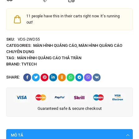
11
people have this in their carts right now. It's running
out!
SKU:
VDS-2WD55
CATEGORIES:
MÀN HÌNH QUẢNG CÁO
,
MÀN HÌNH QUẢNG CÁO
CHUYÊN DỤNG
TAG:
MÀN HÌNH QUẢNG CÁO THẢ TRẦN
BRAND:
TVTECH
SHARE:
Guaranteed safe & secure checkout
MÔ TẢ