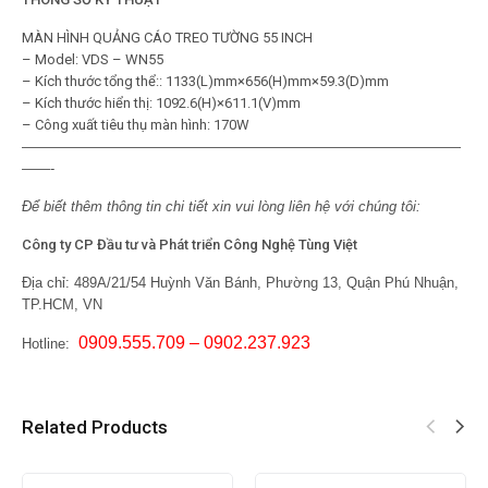
MÀN HÌNH QUẢNG CÁO TREO TƯỜNG 55 INCH
– Model: VDS – WN55
– Kích thước tổng thể:: 1133(L)mm×656(H)mm×59.3(D)mm
– Kích thước hiển thị: 1092.6(H)×611.1(V)mm
– Công xuất tiêu thụ màn hình: 170W
———————————————————————————————
——-
Để biết thêm thông tin chi tiết xin vui lòng liên hệ với chúng tôi:
Công ty CP Đầu tư và Phát triển Công Nghệ Tùng Việt
Địa chỉ:
489A/21/54 Huỳnh Văn Bánh, Phường 13, Quận Phú Nhuận,
TP.HCM, VN
0909.555.709 – 0902.237.923
Hotline:
Related Products