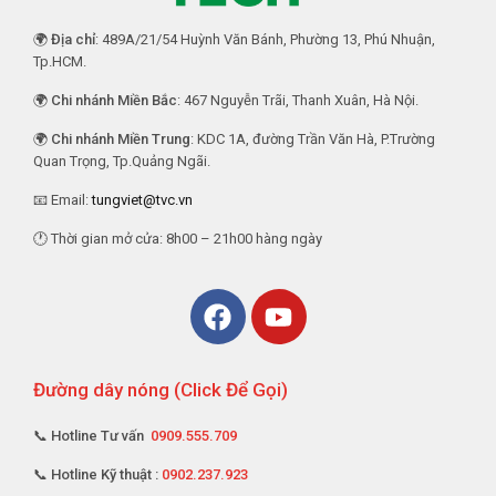
🌍
Địa chỉ
: 489A/21/54 Huỳnh Văn Bánh, Phường 13, Phú Nhuận,
Tp.HCM.
🌍
Chi nhánh Miền Bắc
: 467 Nguyễn Trãi, Thanh Xuân, Hà Nội.
🌍
Chi nhánh Miền Trung
: KDC 1A, đường Trần Văn Hà, P.Trường
Quan Trọng, Tp.Quảng Ngãi.
📧 Email:
tungviet@tvc.vn
🕐 Thời gian mở cửa: 8h00 – 21h00 hàng ngày
Đường dây nóng (Click Để Gọi)
📞 Hotline Tư vấn
0909.555.709
📞 Hotline Kỹ thuật :
0902.237.923
📞 Hotline TP. HCM :
0903.852.645