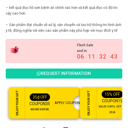
– kết quả đọc hồ sơn bệnh án chính xác hơn và kết quả đọc có độ tin
cậy cao hơn
– Sản phẩm đạt chuẩn về xử lý, vận chuyển và lưu trữ thông tin hình ảnh
y tế, đồng nghĩa với việc các sản phẩm này phù hợp với mục đích y tế
Flash Sale
end in:
06
11
32
41
:
:
:
REQUEST INFORMATION
ENJOY YOUR GIFT
ENJOY YOUR GIFT
15%
OFF
35
₫
OFF
COUPON15
APPLY COUPON
COUPON35
VALID UNTIL OCT 31,
NEVER EXPIRE
2024