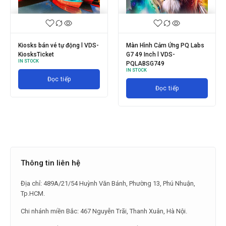
Máy mua hàng Order Entry
Payment Kiosks l VDS-KC-
Kiosks l VDS-KC-OS-004
PM-B001
IN STOCK
IN STOCK
Đọc tiếp
Đọc tiếp
Thông tin liên hệ
Địa chỉ: 489A/21/54 Huỳnh Văn Bánh, Phường 13, Phú Nhuận,
Tp.HCM.
Chi nhánh miền Bắc: 467 Nguyễn Trãi, Thanh Xuân, Hà Nội.
Chi nhánh miền Trung: KDC 1A, đường Trần Văn Hà, P.Trường