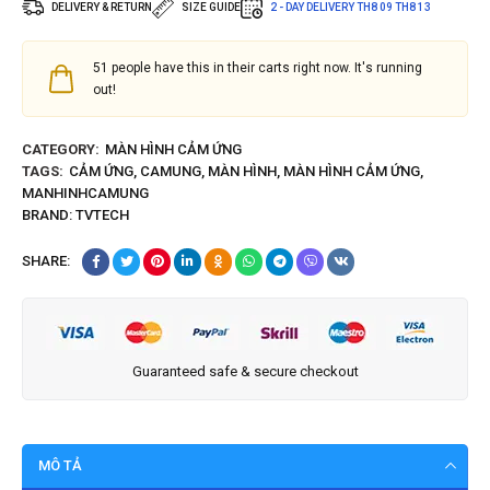
DELIVERY & RETURN
SIZE GUIDE
2 - DAY DELIVERY
TH8 09
TH8 13
51
people have this in their carts right now. It's running
out!
CATEGORY:
MÀN HÌNH CẢM ỨNG
TAGS:
CẢM ỨNG
,
CAMUNG
,
MÀN HÌNH
,
MÀN HÌNH CẢM ỨNG
,
MANHINHCAMUNG
BRAND:
TVTECH
SHARE:
Guaranteed safe & secure checkout
MÔ TẢ