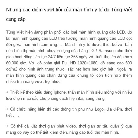
Những đặc điểm vượt trội của màn hình y tế do Tùng Việt
cung cấp
Tùng Việt hiện đang phân phối các loại màn hình quảng cáo LCD, đó
là: màn hình quảng cáo LCD treo tường, màn hình quảng cáo LCD cột
đứng và màn hình cảm ứng….
Màn hình y tế được thiết kế với tấm
nền hiển thị màn hình chuyên dụng của hãng LG / Samsung cho thời
gian hoạt động liên tục 24/7 liên tục 365 ngày với tuổi thọ lên đến hơn
60,000 giờ. Với độ phân giải Full HD 1920×1080, độ sáng cao 500
cd/m2 cho hình ảnh trung thực, sắc nét hơn bao giờ hết. Ngoài ra
màn hình quảng cáo chân đứng của chúng tôi còn tích hợp thêm
nhiều tính năng vượt trội như:
+ Thiết kế theo kiểu dáng Iphone, thân màn hình siêu mỏng với nhiều
lựa chọn màu sắc cho phong cách hiện đại, sang trọng
+ Có chức năng hiển thị các thông tin phụ như Logo, địa điểm, thời
tiết . . .
+ Có thể cài đặt thời gian phát video, thời gian tự tắt, quản lý qua
mạng do vậy có thể tiết kiệm điện, nâng cao tuổi thọ màn hình.