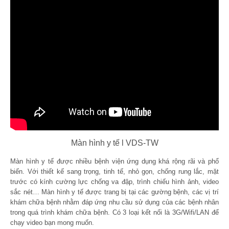
Màn hình y tế l VDS-TW
Màn hình y tế được nhiều bệnh viện ứng dụng khá rộng rãi và phổ
biến. Với thiết kế sang trọng, tinh tế, nhỏ gọn, chống rung lắc, mặt
trước có kính cường lực chống va đập, trình chiếu hình ảnh, video
sắc nét… Màn hình y tế được trang bị tại các gường bệnh, các vị trí
khám chữa bệnh nhằm đáp ứng nhu cầu sử dụng của các bệnh nhân
trong quá trình khám chữa bệnh. Có 3 loại kết nối là 3G/Wifi/LAN để
chạy video bạn mong muốn.