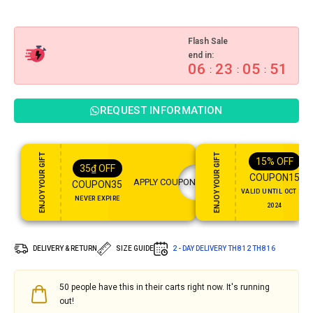
Flash Sale
end in:
06
23
05
49
:
:
:
REQUEST INFORMATION
ENJOY YOUR GIFT
ENJOY YOUR GIFT
15%
OFF
35
₫
OFF
COUPON15
APPLY COUPON
COUPON35
VALID UNTIL OCT 31,
NEVER EXPIRE
2024
DELIVERY & RETURN
SIZE GUIDE
2 - DAY DELIVERY
TH8 12
TH8 16
50
people have this in their carts right now. It's running
out!