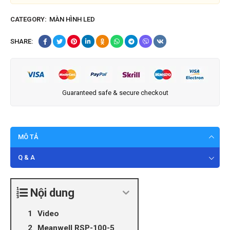
CATEGORY:
MÀN HÌNH LED
SHARE:
Guaranteed safe & secure checkout
MÔ TẢ
Q & A
Nội dung
Video
Meanwell RSP-100-5